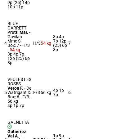
9p (25) 14p
10p 11p
BLUE
GARRETT
Protti Mar.
-
Gavilan
3p 4p
Mme S.
7p 12p
4
H/3
54 kg
7
Box: 7 -
H/3
(25) 6p
-
54 kg
8p
3p 4p 7p
12p (25) 6p
8p
VEULES LES
ROSES
Veron F.
-
De
4p 1p
5
Watrigant D.
F/3
56 kg
6
7p
Box: 6 -
F/3 -
56 kg
4p 1p 7p
GALNETTA
Gutierrez
1p 9p
Val A.
-