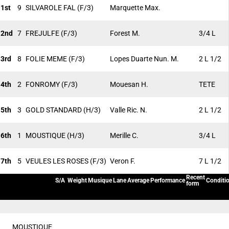
1st
9
SILVAROLE FAL
(F/3)
Marquette Max.
2nd
7
FREJULFE
(F/3)
Forest M.
3/4 L
3rd
8
FOLIE MEME
(F/3)
Lopes Duarte Nun. M.
2 L 1/2
4th
2
FONROMY
(F/3)
Mouesan H.
TETE
5th
3
GOLD STANDARD
(H/3)
Valle Ric. N.
2 L 1/2
6th
1
MOUSTIQUE
(H/3)
Merille C.
3/4 L
7th
5
VEULES LES ROSES
(F/3)
Veron F.
7 L 1/2
Recent
S/A
Weight
Musique
Lane
Average
Performance
Conditi
form
MOUSTIQUE