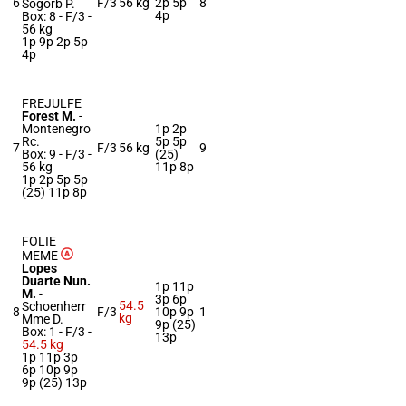
6
F/3
56 kg
2p 5p
8
Sogorb P.
4p
Box: 8 -
F/3 -
56 kg
1p 9p 2p 5p
4p
FREJULFE
Forest M.
-
Montenegro
1p 2p
Rc.
5p 5p
7
F/3
56 kg
9
Box: 9 -
F/3 -
(25)
56 kg
11p 8p
1p 2p 5p 5p
(25) 11p 8p
FOLIE
MEME
Lopes
Duarte Nun.
1p 11p
M.
-
3p 6p
54.5
Schoenherr
8
F/3
10p 9p
1
kg
Mme D.
9p (25)
Box: 1 -
F/3 -
13p
54.5 kg
1p 11p 3p
6p 10p 9p
9p (25) 13p