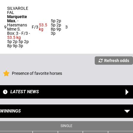
SILVAROLE
FAL
Marquette
Max.
-
5p 2p
Haesmans
53.5
5p 2p
9
F/3
3
Mme S.
kg
8p 9p
Box: 3 -
F/3 -
3p
53.5 kg
5p 2p 5p 2p
8p 9p 3p
Refresh odds
Presence of favorite horses
LATEST NEWS
WINNINGS
SINGLE