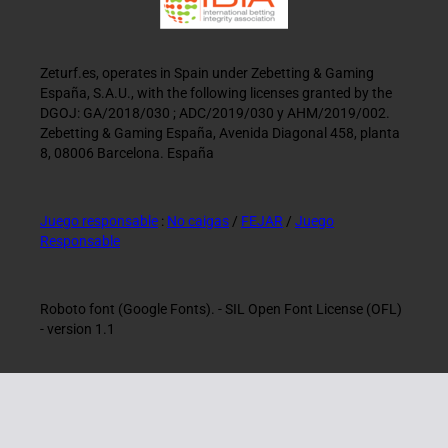
Zeturf.es, operates in Spain under Zebetting & Gaming
España, S.A.U., with the following licenses granted by the
DGOJ: GA/2018/030 ; ADC/2019/030 y AHM/2019/002.
Zebetting & Gaming España, Avenida Diagonal 458, planta
8, 08006 Barcelona. España
Juego responsable
:
No caigas
/
FEJAR
/
Juego
Responsable
Roboto font (Google Fonts). - SIL Open Font License (OFL)
- version 1.1