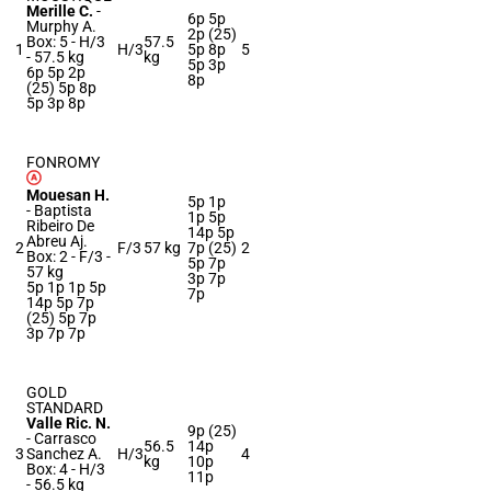
Merille C.
-
6p 5p
Murphy A.
2p (25)
Box: 5 -
H/3
57.5
1
H/3
5p 8p
5
-
57.5 kg
kg
5p 3p
6p 5p 2p
8p
(25) 5p 8p
5p 3p 8p
FONROMY
Mouesan H.
5p 1p
-
Baptista
1p 5p
Ribeiro De
14p 5p
Abreu Aj.
2
F/3
57 kg
7p (25)
2
Box: 2 -
F/3 -
5p 7p
57 kg
3p 7p
5p 1p 1p 5p
7p
14p 5p 7p
(25) 5p 7p
3p 7p 7p
GOLD
STANDARD
Valle Ric. N.
9p (25)
-
Carrasco
56.5
14p
3
Sanchez A.
H/3
4
kg
10p
Box: 4 -
H/3
11p
-
56.5 kg