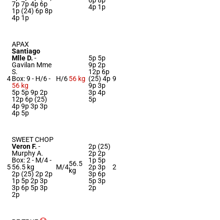
6p 8p
7p 7p 4p 6p
4p 1p
1p (24) 6p 8p
4p 1p
APAX
Santiago
Mlle D.
-
5p 5p
Gavilan Mme
9p 2p
S.
12p 6p
4
Box: 9 -
H/6 -
H/6
56 kg
(25) 4p
9
56 kg
9p 3p
5p 5p 9p 2p
3p 4p
12p 6p (25)
5p
4p 9p 3p 3p
4p 5p
SWEET CHOP
Veron F.
-
2p (25)
Murphy A.
2p 2p
Box: 2 -
M/4 -
1p 5p
56.5
5
56.5 kg
M/4
2p 3p
2
kg
2p (25) 2p 2p
3p 6p
1p 5p 2p 3p
5p 3p
3p 6p 5p 3p
2p
2p