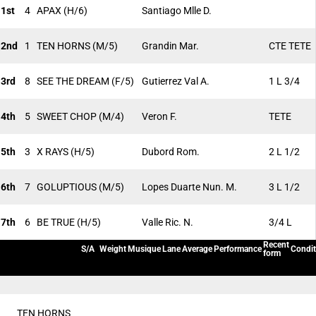
1st
4
APAX
(H/6)
Santiago Mlle D.
2nd
1
TEN HORNS
(M/5)
Grandin Mar.
CTE TETE
3rd
8
SEE THE DREAM
(F/5)
Gutierrez Val A.
1 L 3/4
4th
5
SWEET CHOP
(M/4)
Veron F.
TETE
5th
3
X RAYS
(H/5)
Dubord Rom.
2 L 1/2
6th
7
GOLUPTIOUS
(M/5)
Lopes Duarte Nun. M.
3 L 1/2
7th
6
BE TRUE
(H/5)
Valle Ric. N.
3/4 L
Recent
S/A
Weight
Musique
Lane
Average
Performance
Condit
form
TEN HORNS