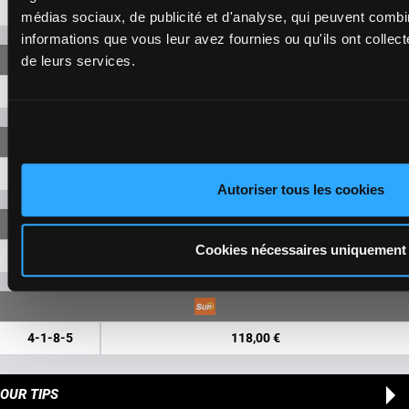
1-8
8,20 €
médias sociaux, de publicité et d'analyse, qui peuvent combi
informations que vous leur avez fournies ou qu'ils ont collecté
de leurs services.
4-1
24,00 €
4-1-8
29,90 €
Autoriser tous les cookies
Cookies nécessaires uniquement
4-1-8
86,10 €
4-1-8-5
118,00 €
OUR TIPS