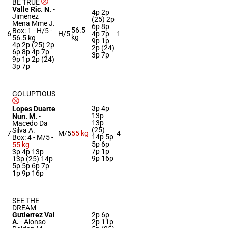
BE TRUE
Valle Ric. N.
-
4p 2p
Jimenez
(25) 2p
Mena Mme J.
6p 8p
56.5
Box: 1 -
H/5 -
6
H/5
4p 7p
1
kg
56.5 kg
9p 1p
4p 2p (25) 2p
2p (24)
6p 8p 4p 7p
3p 7p
9p 1p 2p (24)
3p 7p
GOLUPTIOUS
3p 4p
Lopes Duarte
13p
Nun. M.
-
13p
Macedo Da
(25)
Silva A.
7
M/5
55 kg
4
14p 5p
Box: 4 -
M/5 -
5p 6p
55 kg
7p 1p
3p 4p 13p
9p 16p
13p (25) 14p
5p 5p 6p 7p
1p 9p 16p
SEE THE
DREAM
Gutierrez Val
2p 6p
A.
-
Alonso
2p 11p