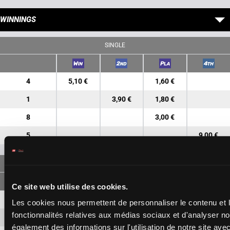
WINNINGS
SINGLE
4
5,10 €
1,60 €
1
3,90 €
1,80 €
8
3,00 €
5
9,00 €
FORECAST
Ce site web utilise des cookies.
4-1
8,70 €
2,90 €
Les cookies nous permettent de personnaliser le contenu et l
fonctionnalités relatives aux médias sociaux et d'analyser no
4-8
6,30 €
également des informations sur l'utilisation de notre site ave