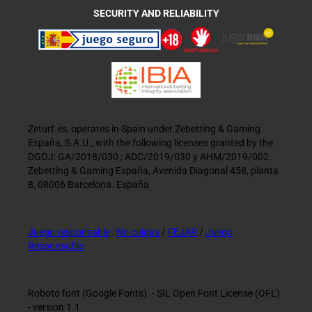
SECURITY AND RELIABILITY
Zeturf.es, operates in Spain under Zebetting & Gaming
España, S.A.U., with the following licenses granted by the
DGOJ: GA/2018/030 ; ADC/2019/030 y AHM/2019/002.
Zebetting & Gaming España, Avenida Diagonal 458, planta
8, 08006 Barcelona. España
Juego responsable
:
No caigas
/
FEJAR
/
Juego
Responsable
Roboto font (Google Fonts). - SIL Open Font License (OFL)
- version 1.1