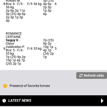
Roldan M.
5p (25)
8
Box: 6 -
F/5 -
F/5
56 kg
4p 6p
6
56 kg
2p 3p
2p 6p 2p 11p
1p 3p
5p (25) 4p 6p
4p
2p 3p 1p 3p
4p
ROMANCE
CERTAINE
Seguy V.
-
7p (25)
Olave
9p 2p
Valdivielso P.
10p 1p
9
F/4
55 kg
5
Box: 5 -
F/4 -
4p 7p
55 kg
(24) 2p
7p (25) 9p 2p
1p
10p 1p 4p 7p
(24) 2p 1p
Refresh odds
Presence of favorite horses
LATEST NEWS