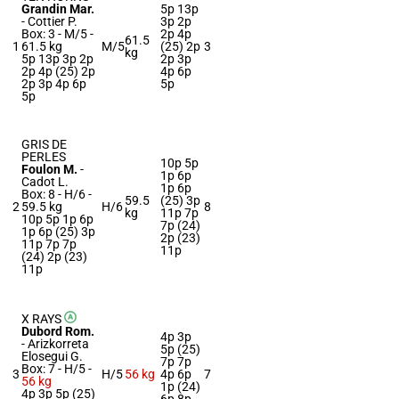
Grandin Mar.
5p 13p
-
Cottier P.
3p 2p
Box: 3 -
M/5 -
2p 4p
61.5
1
61.5 kg
M/5
(25) 2p
3
kg
5p 13p 3p 2p
2p 3p
2p 4p (25) 2p
4p 6p
2p 3p 4p 6p
5p
5p
GRIS DE
PERLES
10p 5p
Foulon M.
-
1p 6p
Cadot L.
1p 6p
Box: 8 -
H/6 -
59.5
(25) 3p
2
59.5 kg
H/6
8
kg
11p 7p
10p 5p 1p 6p
7p (24)
1p 6p (25) 3p
2p (23)
11p 7p 7p
11p
(24) 2p (23)
11p
X RAYS
Dubord Rom.
4p 3p
-
Arizkorreta
5p (25)
Elosegui G.
7p 7p
Box: 7 -
H/5 -
3
H/5
56 kg
4p 6p
7
56 kg
1p (24)
4p 3p 5p (25)