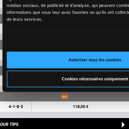
1-8
8,20 €
médias sociaux, de publicité et d'analyse, qui peuvent combi
informations que vous leur avez fournies ou qu'ils ont collecté
de leurs services.
4-1
24,00 €
4-1-8
29,90 €
Autoriser tous les cookies
Cookies nécessaires uniquement
4-1-8
86,10 €
4-1-8-5
118,00 €
OUR TIPS