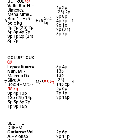
BE TRUE
Valle Ric. N.
-
4p 2p
Jimenez
(25) 2p
Mena Mme J.
6p 8p
56.5
Box: 1 -
H/5 -
6
H/5
4p 7p
1
kg
56.5 kg
9p 1p
4p 2p (25) 2p
2p (24)
6p 8p 4p 7p
3p 7p
9p 1p 2p (24)
3p 7p
GOLUPTIOUS
3p 4p
Lopes Duarte
13p
Nun. M.
-
13p
Macedo Da
(25)
Silva A.
7
M/5
55 kg
4
14p 5p
Box: 4 -
M/5 -
5p 6p
55 kg
7p 1p
3p 4p 13p
9p 16p
13p (25) 14p
5p 5p 6p 7p
1p 9p 16p
SEE THE
DREAM
Gutierrez Val
2p 6p
A.
-
Alonso
2p 11p