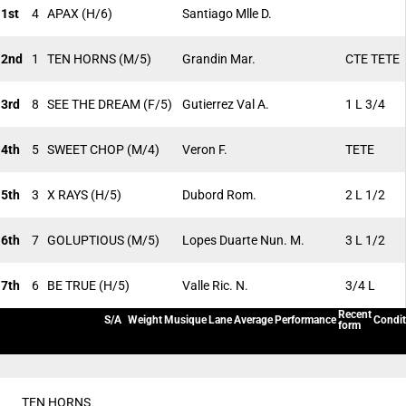
1st
4
APAX
(H/6)
Santiago Mlle D.
2nd
1
TEN HORNS
(M/5)
Grandin Mar.
CTE TETE
3rd
8
SEE THE DREAM
(F/5)
Gutierrez Val A.
1 L 3/4
4th
5
SWEET CHOP
(M/4)
Veron F.
TETE
5th
3
X RAYS
(H/5)
Dubord Rom.
2 L 1/2
6th
7
GOLUPTIOUS
(M/5)
Lopes Duarte Nun. M.
3 L 1/2
7th
6
BE TRUE
(H/5)
Valle Ric. N.
3/4 L
Recent
S/A
Weight
Musique
Lane
Average
Performance
Condit
form
TEN HORNS