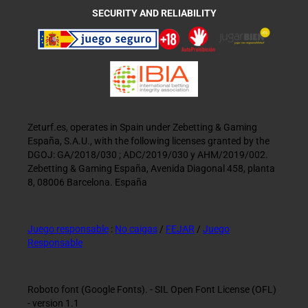
SECURITY AND RELIABILITY
Zeturf.es, operates in Spain under Zebetting & Gaming
España, S.A.U., with the following licenses granted by the
DGOJ: GA/2018/030 ; ADC/2019/030 y AHM/2019/002.
Zebetting & Gaming España, Avenida Diagonal 458, planta
8, 08006 Barcelona. España
Juego responsable
:
No caigas
/
FEJAR
/
Juego
Responsable
Roboto font (Google Fonts). - SIL Open Font License (OFL)
- version 1.1