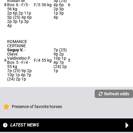
Roldan M.
5p (25)
8
Box: 6 -
F/5 -
F/5
56 kg
4p 6p
6
56 kg
2p 3p
2p 6p 2p 11p
1p 3p
5p (25) 4p 6p
4p
2p 3p 1p 3p
4p
ROMANCE
CERTAINE
Seguy V.
-
7p (25)
Olave
9p 2p
Valdivielso P.
10p 1p
9
F/4
55 kg
5
Box: 5 -
F/4 -
4p 7p
55 kg
(24) 2p
7p (25) 9p 2p
1p
10p 1p 4p 7p
(24) 2p 1p
Refresh odds
Presence of favorite horses
LATEST NEWS