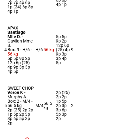
6p 8p
7p 7p 4p 6p
4p 1p
1p (24) 6p 8p
4p 1p
APAX
Santiago
Mlle D.
-
5p 5p
Gavilan Mme
9p 2p
S.
12p 6p
4
Box: 9 -
H/6 -
H/6
56 kg
(25) 4p
9
56 kg
9p 3p
5p 5p 9p 2p
3p 4p
12p 6p (25)
5p
4p 9p 3p 3p
4p 5p
SWEET CHOP
Veron F.
-
2p (25)
Murphy A.
2p 2p
Box: 2 -
M/4 -
1p 5p
56.5
5
56.5 kg
M/4
2p 3p
2
kg
2p (25) 2p 2p
3p 6p
1p 5p 2p 3p
5p 3p
3p 6p 5p 3p
2p
2p