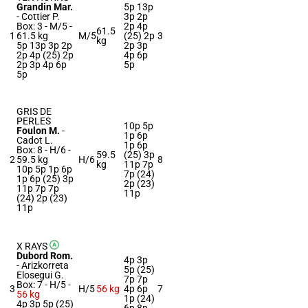
Grandin Mar.
5p 13p
-
Cottier P.
3p 2p
Box: 3 -
M/5 -
2p 4p
61.5
1
61.5 kg
M/5
(25) 2p
3
kg
5p 13p 3p 2p
2p 3p
2p 4p (25) 2p
4p 6p
2p 3p 4p 6p
5p
5p
GRIS DE
PERLES
10p 5p
Foulon M.
-
1p 6p
Cadot L.
1p 6p
Box: 8 -
H/6 -
59.5
(25) 3p
2
59.5 kg
H/6
8
kg
11p 7p
10p 5p 1p 6p
7p (24)
1p 6p (25) 3p
2p (23)
11p 7p 7p
11p
(24) 2p (23)
11p
X RAYS
Dubord Rom.
4p 3p
-
Arizkorreta
5p (25)
Elosegui G.
7p 7p
Box: 7 -
H/5 -
3
H/5
56 kg
4p 6p
7
56 kg
1p (24)
4p 3p 5p (25)