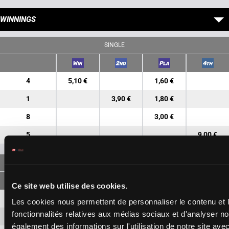
WINNINGS
SINGLE
4
5,10 €
1,60 €
1
3,90 €
1,80 €
8
3,00 €
5
9,00 €
FORECAST
Ce site web utilise des cookies.
4-1
8,70 €
2,90 €
Les cookies nous permettent de personnaliser le contenu et l
fonctionnalités relatives aux médias sociaux et d'analyser no
4-8
6,30 €
également des informations sur l'utilisation de notre site ave