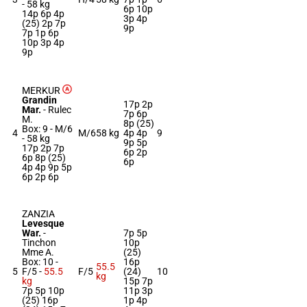
-
58 kg
6p 10p
14p 6p 4p
3p 4p
(25) 2p 7p
9p
7p 1p 6p
10p 3p 4p
9p
MERKUR
Grandin
17p 2p
Mar.
-
Rulec
7p 6p
M.
8p (25)
Box: 9 -
M/6
4
M/6
58 kg
4p 4p
9
-
58 kg
9p 5p
17p 2p 7p
6p 2p
6p 8p (25)
6p
4p 4p 9p 5p
6p 2p 6p
ZANZIA
Levesque
War.
-
7p 5p
Tinchon
10p
Mme A.
(25)
Box: 10 -
16p
55.5
5
F/5 -
55.5
F/5
(24)
10
kg
kg
15p 7p
7p 5p 10p
11p 3p
(25) 16p
1p 4p