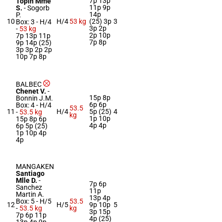
7p 13p
Topin Mme
11p 9p
S.
-
Sogorb
14p
P.
10
H/4
53 kg
(25) 3p
3
Box: 3 -
H/4
3p 2p
-
53 kg
2p 10p
7p 13p 11p
7p 8p
9p 14p (25)
3p 3p 2p 2p
10p 7p 8p
BALBEC
Chenet V.
-
15p 8p
Bonnin J.M.
6p 6p
Box: 4 -
H/4
53.5
11
H/4
5p (25)
4
-
53.5 kg
kg
1p 10p
15p 8p 6p
4p 4p
6p 5p (25)
1p 10p 4p
4p
MANGAKEN
Santiago
Mlle D.
-
7p 6p
Sanchez
11p
Martin A.
13p 4p
Box: 5 -
H/5
53.5
12
H/5
9p 10p
5
-
53.5 kg
kg
3p 15p
7p 6p 11p
4p (25)