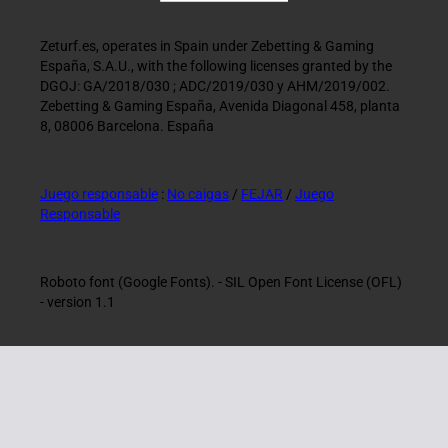
Zeturf.es, operates in Spain under Zebetting & Gaming
España, S.A.U., with the following licenses granted by the
DGOJ: GA/2018/030 ; ADC/2019/030 y AHM/2019/002.
Zebetting & Gaming España, Avenida Diagonal 458, planta
8, 08006 Barcelona. España
Juego responsable
:
No caigas
/
FEJAR
/
Juego
Responsable
Roboto font (Google Fonts). - SIL Open Font License (OFL)
- version 1.1