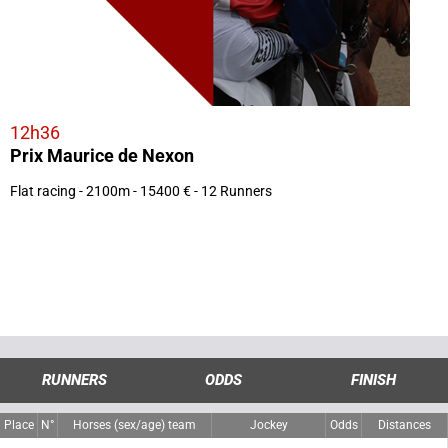
12h36
Prix Maurice de Nexon
Flat racing - 2100m - 15400 € - 12 Runners
RUNNERS
ODDS
FINISH
Place
N°
Horses (sex/age) team
Jockey
Odds
Distances