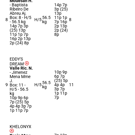
Mouesan H.
-
Baptista
14p 7p
Ribeiro De
3p (25)
Abreu Aj.
13p
Box: 8 -
H/5
56.5
11p 1p
8
H/5
8
-
56.5 kg
kg
7p 16p
14p 7p 3p
2p 13p
(25) 13p
2p (24)
11p 1p 7p
8p
16p 2p 13p
2p (24) 8p
EDDY'S
DREAM
Valle Ric. N.
10p 9p
-
Jimenez
6p 7p
Mena Mme
(25) 5p
J.
56.5
9
H/5
4p 4p
11
Box: 11 -
kg
3p 7p
H/5 -
56.5
1p 11p
kg
7p
10p 9p 6p
7p (25) 5p
4p 4p 3p 7p
1p 11p 7p
KHELONYX