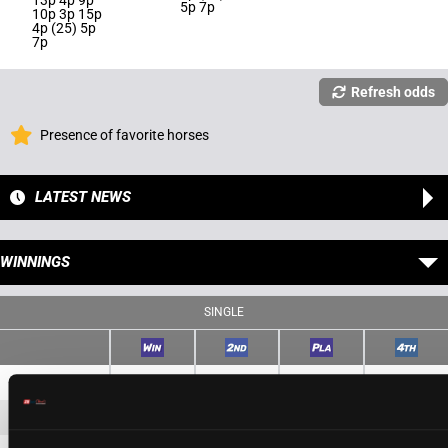
13p 4p 9p
5p 7p
10p 3p 15p
4p (25) 5p
7p
Refresh odds
Presence of favorite horses
LATEST NEWS
WINNINGS
SINGLE
4
1,60 €
1,10 €
6
3,90 €
1,70 €