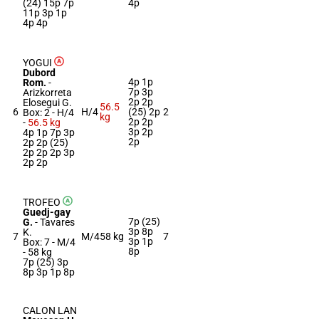
(24) 15p 7p
4p
11p 3p 1p
4p 4p
YOGUI
Dubord
4p 1p
Rom.
-
7p 3p
Arizkorreta
2p 2p
Elosegui G.
56.5
6
H/4
(25) 2p
2
Box: 2 -
H/4
kg
2p 2p
-
56.5 kg
3p 2p
4p 1p 7p 3p
2p
2p 2p (25)
2p 2p 2p 3p
2p 2p
TROFEO
Guedj-gay
7p (25)
G.
-
Tavares
3p 8p
K.
7
M/4
58 kg
7
3p 1p
Box: 7 -
M/4
8p
-
58 kg
7p (25) 3p
8p 3p 1p 8p
CALON LAN