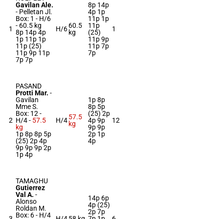
Gavilan Ale.
8p 14p
-
Pelletan Jl.
4p 1p
Box: 1 -
H/6
11p 1p
-
60.5 kg
60.5
11p
1
H/6
1
8p 14p 4p
kg
(25)
1p 11p 1p
11p 9p
11p (25)
11p 7p
11p 9p 11p
7p
7p 7p
PASAND
Protti Mar.
-
Gavilan
1p 8p
Mme S.
8p 5p
Box: 12 -
(25) 2p
57.5
2
H/4 -
57.5
H/4
4p 9p
12
kg
kg
9p 9p
1p 8p 8p 5p
2p 1p
(25) 2p 4p
4p
9p 9p 9p 2p
1p 4p
TAMAGHU
Gutierrez
Val A.
-
14p 6p
Alonso
4p (25)
Roldan M.
2p 7p
Box: 6 -
H/4
3
H/4
58 kg
7p 1p
6