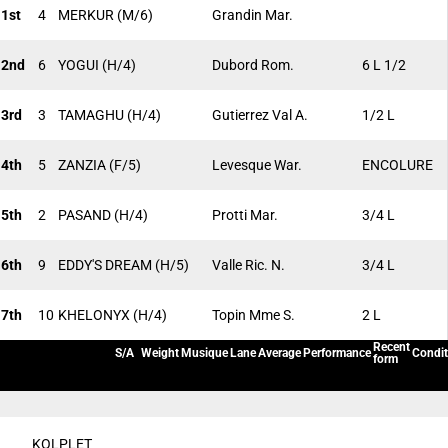
1st
4
MERKUR
(M/6)
Grandin Mar.
2nd
6
YOGUI
(H/4)
Dubord Rom.
6 L 1/2
3rd
3
TAMAGHU
(H/4)
Gutierrez Val A.
1/2 L
4th
5
ZANZIA
(F/5)
Levesque War.
ENCOLURE
5th
2
PASAND
(H/4)
Protti Mar.
3/4 L
6th
9
EDDY'S DREAM
(H/5)
Valle Ric. N.
3/4 L
7th
10
KHELONYX
(H/4)
Topin Mme S.
2 L
Recent
S/A
Weight
Musique
Lane
Average
Performance
Condit
form
KOLPLET