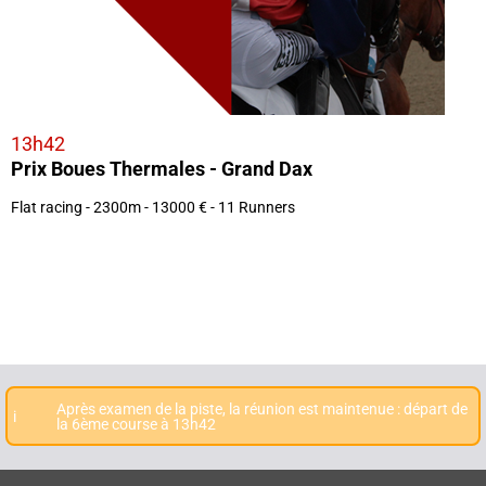
13h42
Prix Boues Thermales - Grand Dax
Flat racing - 2300m - 13000 € - 11 Runners
Après examen de la piste, la réunion est maintenue : départ de
i
la 6ème course à 13h42