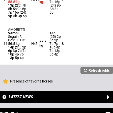
10
H/12
2
55.5 kg
kg
7p 16p
13p (25) 7h
(24) 9p
5h 5s 9p 6p
Ah 3p
7p 16p (24)
5p
9p Ah 3p 5p
AMORETTI
Veron F.
-
14p
Seguin F.
(25) 2p
Box: 8 -
H/5 -
6p 3p
56.5
11
56.5 kg
H/5
7p 7p
8
kg
14p (25) 2p
10p 4p
6p 3p 7p 7p
7p 13p
10p 4p 7p
5p 4p
13p 5p 4p
Refresh odds
Presence of favorite horses
LATEST NEWS