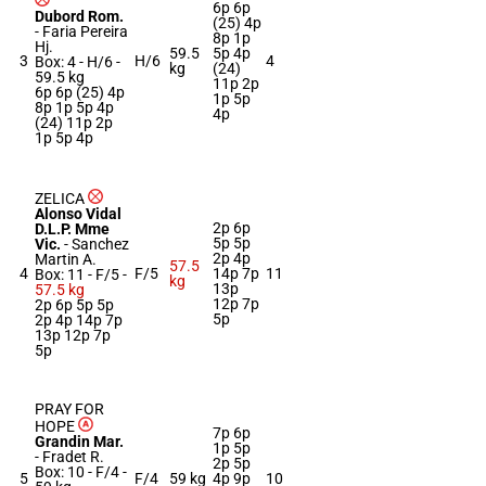
6p 6p
Dubord Rom.
(25) 4p
-
Faria Pereira
8p 1p
Hj.
59.5
5p 4p
3
H/6
4
Box: 4 -
H/6 -
kg
(24)
59.5 kg
11p 2p
6p 6p (25) 4p
1p 5p
8p 1p 5p 4p
4p
(24) 11p 2p
1p 5p 4p
ZELICA
Alonso Vidal
2p 6p
D.L.P. Mme
5p 5p
Vic.
-
Sanchez
2p 4p
Martin A.
57.5
4
F/5
14p 7p
11
Box: 11 -
F/5 -
kg
13p
57.5 kg
12p 7p
2p 6p 5p 5p
5p
2p 4p 14p 7p
13p 12p 7p
5p
PRAY FOR
HOPE
7p 6p
Grandin Mar.
1p 5p
-
Fradet R.
2p 5p
Box: 10 -
F/4 -
5
F/4
59 kg
4p 9p
10