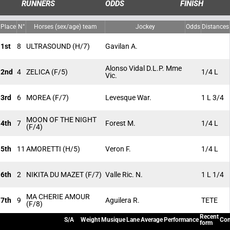
RUNNERS
ODDS
FINISH
Place
N°
Horses (sex/age) team
Jockey
Odds
Distances
1st
8
ULTRASOUND
(H/7)
Gavilan A.
Alonso Vidal D.L.P. Mme
2nd
4
ZELICA
(F/5)
1/4 L
Vic.
3rd
6
MOREA
(F/7)
Levesque War.
1 L 3/4
MOON OF THE NIGHT
4th
7
Forest M.
1/4 L
(F/4)
5th
11
AMORETTI
(H/5)
Veron F.
1/4 L
6th
2
NIKITA DU MAZET
(F/7)
Valle Ric. N.
1 L 1/4
MA CHERIE AMOUR
7th
9
Aguilera R.
TETE
(F/8)
Recent
S/A
Weight
Musique
Lane
Average
Performance
Con
form