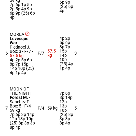
59 kg
6p 9p
7p 6p 1p 5p
(25) 6p
2p 5p 4p 9p
4p
6p 9p (25) 6p
4p
MOREA
4p 2p
Levesque
5p 6p
War.
-
8p 7p
Piednoel J.
57.5
15p
Box: 3 -
F/7 -
6
F/7
3
kg
14p
57.5 kg
10p
4p 2p 5p 6p
(25) 4p
8p 7p 15p
1p 4p
14p 10p (25)
4p 1p 4p
MOON OF
THE NIGHT
7p 6p
Forest M.
-
3p 14p
Sanchez F.
12p
Box: 5 -
F/4 -
13p
7
F/4
59 kg
5
59 kg
10p
7p 6p 3p 14p
(25) 8p
12p 13p 10p
3p 3p
(25) 8p 3p 3p
8p 4p
8p 4p