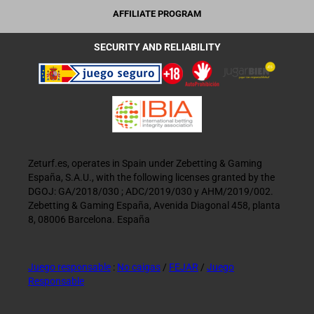
AFFILIATE PROGRAM
SECURITY AND RELIABILITY
Zeturf.es, operates in Spain under Zebetting & Gaming
España, S.A.U., with the following licenses granted by the
DGOJ: GA/2018/030 ; ADC/2019/030 y AHM/2019/002.
Zebetting & Gaming España, Avenida Diagonal 458, planta
8, 08006 Barcelona. España
Juego responsable
:
No caigas
/
FEJAR
/
Juego
Responsable