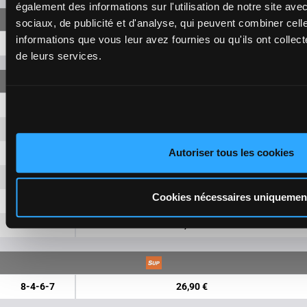
également des informations sur l'utilisation de notre site av
sociaux, de publicité et d'analyse, qui peuvent combiner cell
informations que vous leur avez fournies ou qu'ils ont collecté
8-4-6
9,40 €
de leurs services.
8-4
1,50 €
8-6
1,50 €
Autoriser tous les cookies
8-7
1,50 €
4-6
1,50 €
Cookies nécessaires uniquemen
4-7
1,50 €
6-7
1,50 €
8-4-6-7
26,90 €