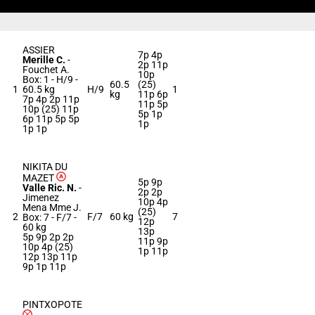
ASSIER
7p 4p
Merille C.
-
2p 11p
Fouchet A.
10p
Box: 1 -
H/9 -
60.5
(25)
1
60.5 kg
H/9
1
kg
11p 6p
7p 4p 2p 11p
11p 5p
10p (25) 11p
5p 1p
6p 11p 5p 5p
1p
1p 1p
NIKITA DU
MAZET
5p 9p
Valle Ric. N.
-
2p 2p
Jimenez
10p 4p
Mena Mme J.
(25)
2
F/7
60 kg
7
Box: 7 -
F/7 -
12p
60 kg
13p
5p 9p 2p 2p
11p 9p
10p 4p (25)
1p 11p
12p 13p 11p
9p 1p 11p
PINTXOPOTE