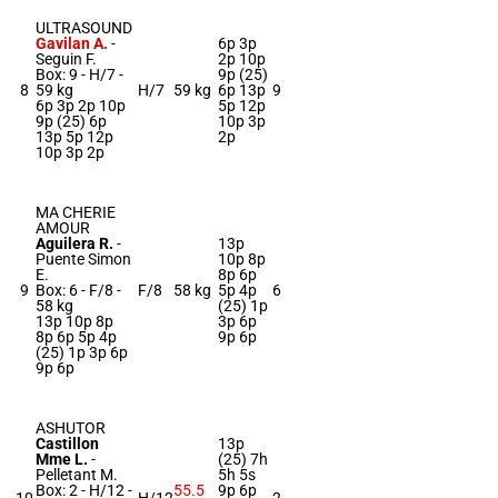
ULTRASOUND
Gavilan A.
-
6p 3p
Seguin F.
2p 10p
Box: 9 -
H/7 -
9p (25)
8
59 kg
H/7
59 kg
6p 13p
9
6p 3p 2p 10p
5p 12p
9p (25) 6p
10p 3p
13p 5p 12p
2p
10p 3p 2p
MA CHERIE
AMOUR
Aguilera R.
-
13p
Puente Simon
10p 8p
E.
8p 6p
9
Box: 6 -
F/8 -
F/8
58 kg
5p 4p
6
58 kg
(25) 1p
13p 10p 8p
3p 6p
8p 6p 5p 4p
9p 6p
(25) 1p 3p 6p
9p 6p
ASHUTOR
Castillon
13p
Mme L.
-
(25) 7h
Pelletant M.
5h 5s
Box: 2 -
H/12 -
55.5
9p 6p