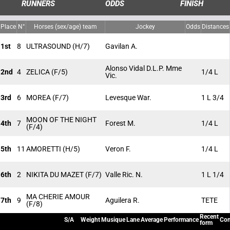
RUNNERS
ODDS
FINISH
Place
N°
Horses (sex/age) team
Jockey
Odds
Distances
1st
8
ULTRASOUND
(H/7)
Gavilan A.
Alonso Vidal D.L.P. Mme
2nd
4
ZELICA
(F/5)
1/4 L
Vic.
3rd
6
MOREA
(F/7)
Levesque War.
1 L 3/4
MOON OF THE NIGHT
4th
7
Forest M.
1/4 L
(F/4)
5th
11
AMORETTI
(H/5)
Veron F.
1/4 L
6th
2
NIKITA DU MAZET
(F/7)
Valle Ric. N.
1 L 1/4
MA CHERIE AMOUR
7th
9
Aguilera R.
TETE
(F/8)
Recent
S/A
Weight
Musique
Lane
Average
Performance
Con
form