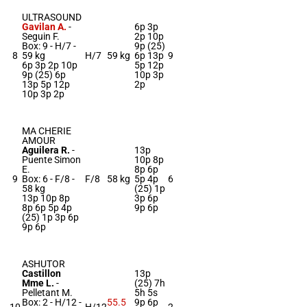
ULTRASOUND
Gavilan A.
-
6p 3p
Seguin F.
2p 10p
Box: 9 -
H/7 -
9p (25)
8
59 kg
H/7
59 kg
6p 13p
9
6p 3p 2p 10p
5p 12p
9p (25) 6p
10p 3p
13p 5p 12p
2p
10p 3p 2p
MA CHERIE
AMOUR
Aguilera R.
-
13p
Puente Simon
10p 8p
E.
8p 6p
9
Box: 6 -
F/8 -
F/8
58 kg
5p 4p
6
58 kg
(25) 1p
13p 10p 8p
3p 6p
8p 6p 5p 4p
9p 6p
(25) 1p 3p 6p
9p 6p
ASHUTOR
Castillon
13p
Mme L.
-
(25) 7h
Pelletant M.
5h 5s
Box: 2 -
H/12 -
55.5
9p 6p