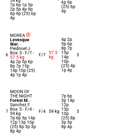
59 kg
6p 9p
7p 6p 1p 5p
(25) 6p
2p 5p 4p 9p
4p
6p 9p (25) 6p
4p
MOREA
4p 2p
Levesque
5p 6p
War.
-
8p 7p
Piednoel J.
57.5
15p
Box: 3 -
F/7 -
6
F/7
3
kg
14p
57.5 kg
10p
4p 2p 5p 6p
(25) 4p
8p 7p 15p
1p 4p
14p 10p (25)
4p 1p 4p
MOON OF
THE NIGHT
7p 6p
Forest M.
-
3p 14p
Sanchez F.
12p
Box: 5 -
F/4 -
13p
7
F/4
59 kg
5
59 kg
10p
7p 6p 3p 14p
(25) 8p
12p 13p 10p
3p 3p
(25) 8p 3p 3p
8p 4p
8p 4p