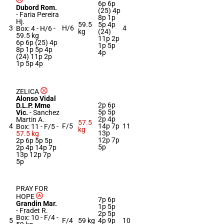
6p 6p
Dubord Rom.
(25) 4p
-
Faria Pereira
8p 1p
Hj.
59.5
5p 4p
3
H/6
4
Box: 4 -
H/6 -
kg
(24)
59.5 kg
11p 2p
6p 6p (25) 4p
1p 5p
8p 1p 5p 4p
4p
(24) 11p 2p
1p 5p 4p
ZELICA
Alonso Vidal
2p 6p
D.L.P. Mme
5p 5p
Vic.
-
Sanchez
2p 4p
Martin A.
57.5
4
F/5
14p 7p
11
Box: 11 -
F/5 -
kg
13p
57.5 kg
12p 7p
2p 6p 5p 5p
5p
2p 4p 14p 7p
13p 12p 7p
5p
PRAY FOR
HOPE
7p 6p
Grandin Mar.
1p 5p
-
Fradet R.
2p 5p
Box: 10 -
F/4 -
5
F/4
59 kg
4p 9p
10