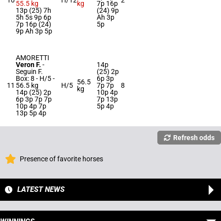
10
H/12
2
55.5 kg
kg
7p 16p
13p (25) 7h
(24) 9p
5h 5s 9p 6p
Ah 3p
7p 16p (24)
5p
9p Ah 3p 5p
AMORETTI
Veron F.
-
14p
Seguin F.
(25) 2p
Box: 8 -
H/5 -
6p 3p
56.5
11
56.5 kg
H/5
7p 7p
8
kg
14p (25) 2p
10p 4p
6p 3p 7p 7p
7p 13p
10p 4p 7p
5p 4p
13p 5p 4p
Refresh odds
Presence of favorite horses
LATEST NEWS