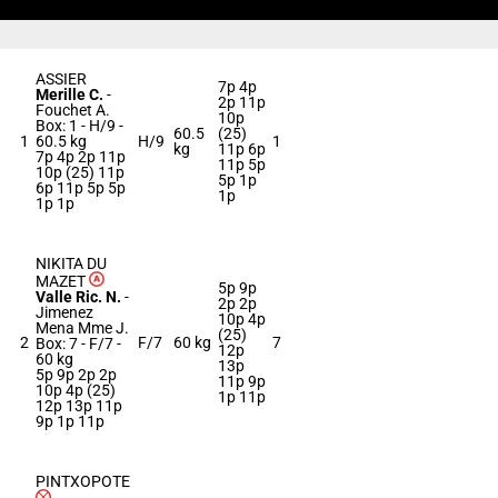
ASSIER
7p 4p
Merille C.
-
2p 11p
Fouchet A.
10p
Box: 1 -
H/9 -
60.5
(25)
1
60.5 kg
H/9
1
kg
11p 6p
7p 4p 2p 11p
11p 5p
10p (25) 11p
5p 1p
6p 11p 5p 5p
1p
1p 1p
NIKITA DU
MAZET
5p 9p
Valle Ric. N.
-
2p 2p
Jimenez
10p 4p
Mena Mme J.
(25)
2
F/7
60 kg
7
Box: 7 -
F/7 -
12p
60 kg
13p
5p 9p 2p 2p
11p 9p
10p 4p (25)
1p 11p
12p 13p 11p
9p 1p 11p
PINTXOPOTE