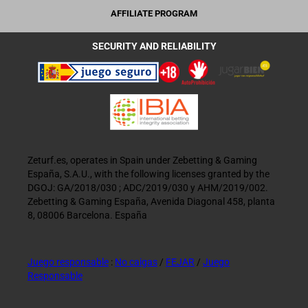
AFFILIATE PROGRAM
SECURITY AND RELIABILITY
Zeturf.es, operates in Spain under Zebetting & Gaming
España, S.A.U., with the following licenses granted by the
DGOJ: GA/2018/030 ; ADC/2019/030 y AHM/2019/002.
Zebetting & Gaming España, Avenida Diagonal 458, planta
8, 08006 Barcelona. España
Juego responsable
:
No caigas
/
FEJAR
/
Juego
Responsable