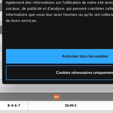
également des informations sur l'utilisation de notre site av
sociaux, de publicité et d'analyse, qui peuvent combiner cell
informations que vous leur avez fournies ou qu'ils ont collecté
8-4-6
9,40 €
de leurs services.
8-4
1,50 €
8-6
1,50 €
Autoriser tous les cookies
8-7
1,50 €
4-6
1,50 €
Cookies nécessaires uniquemen
4-7
1,50 €
6-7
1,50 €
8-4-6-7
26,90 €