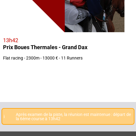
13h42
Prix Boues Thermales - Grand Dax
Flat racing - 2300m - 13000 € - 11 Runners
Après examen de la piste, la réunion est maintenue : départ de
i
la 6ème course à 13h42