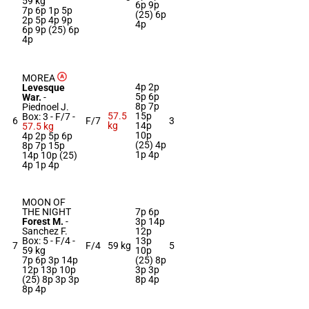
59 kg
6p 9p
7p 6p 1p 5p
(25) 6p
2p 5p 4p 9p
4p
6p 9p (25) 6p
4p
MOREA
4p 2p
Levesque
5p 6p
War.
-
8p 7p
Piednoel J.
57.5
15p
Box: 3 -
F/7 -
6
F/7
3
kg
14p
57.5 kg
10p
4p 2p 5p 6p
(25) 4p
8p 7p 15p
1p 4p
14p 10p (25)
4p 1p 4p
MOON OF
THE NIGHT
7p 6p
Forest M.
-
3p 14p
Sanchez F.
12p
Box: 5 -
F/4 -
13p
7
F/4
59 kg
5
59 kg
10p
7p 6p 3p 14p
(25) 8p
12p 13p 10p
3p 3p
(25) 8p 3p 3p
8p 4p
8p 4p