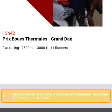
13h42
Prix Boues Thermales - Grand Dax
Flat racing - 2300m - 13000 € - 11 Runners
Après examen de la piste, la réunion est maintenue : départ de
i
la 6ème course à 13h42