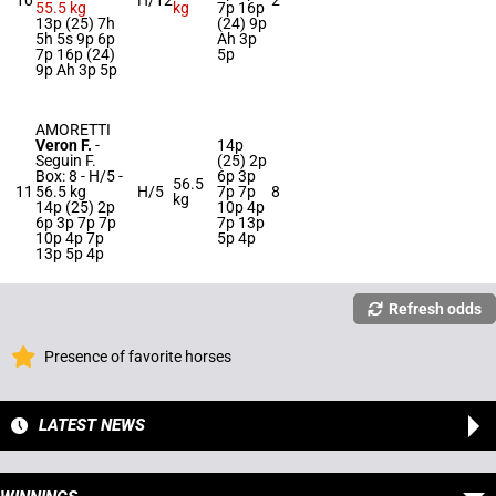
10
H/12
2
55.5 kg
kg
7p 16p
13p (25) 7h
(24) 9p
5h 5s 9p 6p
Ah 3p
7p 16p (24)
5p
9p Ah 3p 5p
AMORETTI
Veron F.
-
14p
Seguin F.
(25) 2p
Box: 8 -
H/5 -
6p 3p
56.5
11
56.5 kg
H/5
7p 7p
8
kg
14p (25) 2p
10p 4p
6p 3p 7p 7p
7p 13p
10p 4p 7p
5p 4p
13p 5p 4p
Refresh odds
Presence of favorite horses
LATEST NEWS