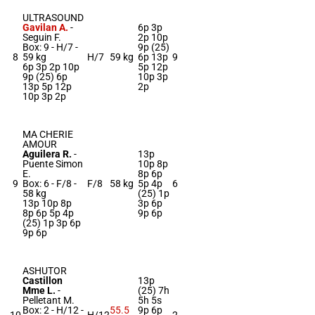
ULTRASOUND
Gavilan A.
-
6p 3p
Seguin F.
2p 10p
Box: 9 -
H/7 -
9p (25)
8
59 kg
H/7
59 kg
6p 13p
9
6p 3p 2p 10p
5p 12p
9p (25) 6p
10p 3p
13p 5p 12p
2p
10p 3p 2p
MA CHERIE
AMOUR
Aguilera R.
-
13p
Puente Simon
10p 8p
E.
8p 6p
9
Box: 6 -
F/8 -
F/8
58 kg
5p 4p
6
58 kg
(25) 1p
13p 10p 8p
3p 6p
8p 6p 5p 4p
9p 6p
(25) 1p 3p 6p
9p 6p
ASHUTOR
Castillon
13p
Mme L.
-
(25) 7h
Pelletant M.
5h 5s
Box: 2 -
H/12 -
55.5
9p 6p