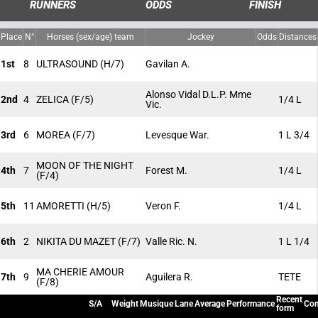
RUNNERS
ODDS
FINISH
Place
N°
Horses (sex/age) team
Jockey
Odds
Distances
1st
8
ULTRASOUND
(H/7)
Gavilan A.
Alonso Vidal D.L.P. Mme
2nd
4
ZELICA
(F/5)
1/4 L
Vic.
3rd
6
MOREA
(F/7)
Levesque War.
1 L 3/4
MOON OF THE NIGHT
4th
7
Forest M.
1/4 L
(F/4)
5th
11
AMORETTI
(H/5)
Veron F.
1/4 L
6th
2
NIKITA DU MAZET
(F/7)
Valle Ric. N.
1 L 1/4
MA CHERIE AMOUR
7th
9
Aguilera R.
TETE
(F/8)
Recent
S/A
Weight
Musique
Lane
Average
Performance
Con
form