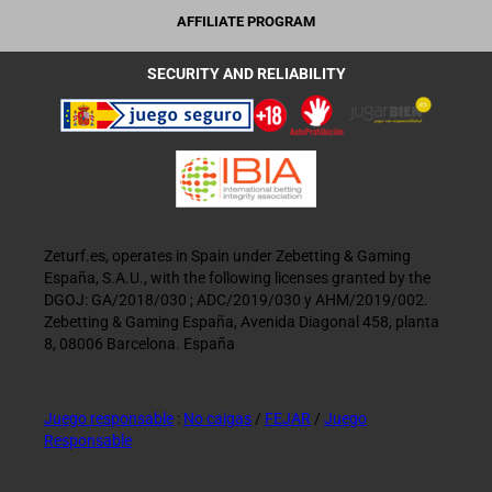
AFFILIATE PROGRAM
SECURITY AND RELIABILITY
Zeturf.es, operates in Spain under Zebetting & Gaming
España, S.A.U., with the following licenses granted by the
DGOJ: GA/2018/030 ; ADC/2019/030 y AHM/2019/002.
Zebetting & Gaming España, Avenida Diagonal 458, planta
8, 08006 Barcelona. España
Juego responsable
:
No caigas
/
FEJAR
/
Juego
Responsable