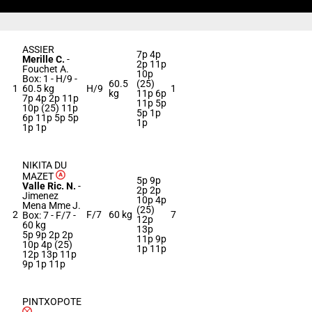
ASSIER
7p 4p
Merille C.
-
2p 11p
Fouchet A.
10p
Box: 1 -
H/9 -
60.5
(25)
1
60.5 kg
H/9
1
kg
11p 6p
7p 4p 2p 11p
11p 5p
10p (25) 11p
5p 1p
6p 11p 5p 5p
1p
1p 1p
NIKITA DU
MAZET
5p 9p
Valle Ric. N.
-
2p 2p
Jimenez
10p 4p
Mena Mme J.
(25)
2
F/7
60 kg
7
Box: 7 -
F/7 -
12p
60 kg
13p
5p 9p 2p 2p
11p 9p
10p 4p (25)
1p 11p
12p 13p 11p
9p 1p 11p
PINTXOPOTE