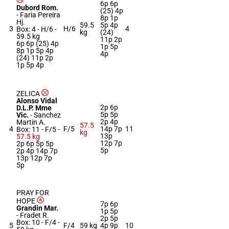
6p 6p
Dubord Rom.
(25) 4p
-
Faria Pereira
8p 1p
Hj.
59.5
5p 4p
3
H/6
4
Box: 4 -
H/6 -
kg
(24)
59.5 kg
11p 2p
6p 6p (25) 4p
1p 5p
8p 1p 5p 4p
4p
(24) 11p 2p
1p 5p 4p
ZELICA
Alonso Vidal
2p 6p
D.L.P. Mme
5p 5p
Vic.
-
Sanchez
2p 4p
Martin A.
57.5
4
F/5
14p 7p
11
Box: 11 -
F/5 -
kg
13p
57.5 kg
12p 7p
2p 6p 5p 5p
5p
2p 4p 14p 7p
13p 12p 7p
5p
PRAY FOR
HOPE
7p 6p
Grandin Mar.
1p 5p
-
Fradet R.
2p 5p
Box: 10 -
F/4 -
5
F/4
59 kg
4p 9p
10