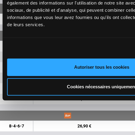
également des informations sur l'utilisation de notre site av
sociaux, de publicité et d'analyse, qui peuvent combiner cell
informations que vous leur avez fournies ou qu'ils ont collecté
8-4-6
9,40 €
de leurs services.
8-4
1,50 €
8-6
1,50 €
Autoriser tous les cookies
8-7
1,50 €
4-6
1,50 €
Cookies nécessaires uniquemen
4-7
1,50 €
6-7
1,50 €
8-4-6-7
26,90 €