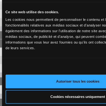
8
21,20 €
7,50 €
Ce site web utilise des cookies.
3
1,70 €
Les cookies nous permettent de personnaliser le contenu et l
12
18,70 €
fonctionnalités relatives aux médias sociaux et d'analyser no
également des informations sur l'utilisation de notre site ave
FORECAST
médias sociaux, de publicité et d'analyse, qui peuvent combi
informations que vous leur avez fournies ou qu'ils ont collecté
de leurs services.
6-8
151,20 €
34,30 €
6-3
5,20 €
8-3
34,90 €
Autoriser tous les cookies
6-8-3
273,50 €
Cookies nécessaires uniquement