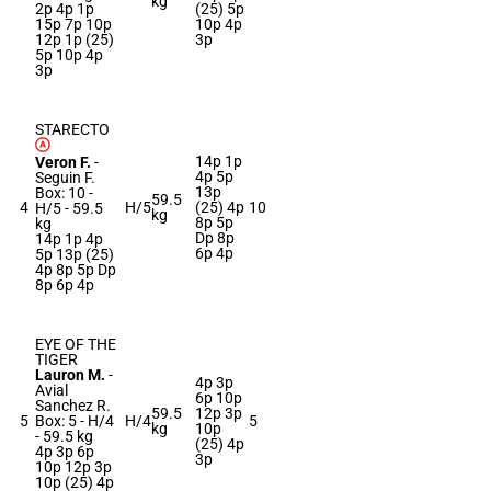
kg
2p 4p 1p
(25) 5p
15p 7p 10p
10p 4p
12p 1p (25)
3p
5p 10p 4p
3p
STARECTO
14p 1p
Veron F.
-
4p 5p
Seguin F.
13p
Box: 10 -
59.5
4
H/5
(25) 4p
10
H/5 -
59.5
kg
8p 5p
kg
Dp 8p
14p 1p 4p
6p 4p
5p 13p (25)
4p 8p 5p Dp
8p 6p 4p
EYE OF THE
TIGER
Lauron M.
-
4p 3p
Avial
6p 10p
Sanchez R.
59.5
12p 3p
5
Box: 5 -
H/4
H/4
5
kg
10p
-
59.5 kg
(25) 4p
4p 3p 6p
3p
10p 12p 3p
10p (25) 4p