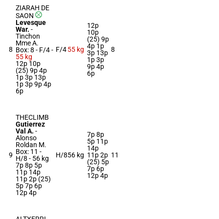
ZIARAH DE
SAON
Levesque
12p
War.
-
10p
Tinchon
(25) 9p
Mme A.
4p 1p
8
F/4
55 kg
8
Box: 8 -
F/4 -
3p 13p
55 kg
1p 3p
12p 10p
9p 4p
(25) 9p 4p
6p
1p 3p 13p
1p 3p 9p 4p
6p
THECLIMB
Gutierrez
Val A.
-
7p 8p
Alonso
5p 11p
Roldan M.
14p
Box: 11 -
9
H/8
56 kg
11p 2p
11
H/8 -
56 kg
(25) 5p
7p 8p 5p
7p 6p
11p 14p
12p 4p
11p 2p (25)
5p 7p 6p
12p 4p