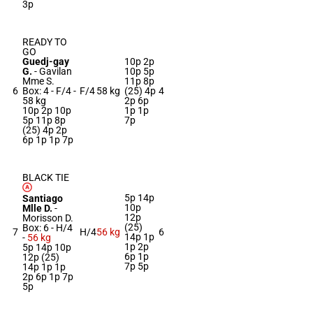
3p
READY TO
GO
Guedj-gay
10p 2p
G.
-
Gavilan
10p 5p
Mme S.
11p 8p
6
Box: 4 -
F/4 -
F/4
58 kg
(25) 4p
4
58 kg
2p 6p
10p 2p 10p
1p 1p
5p 11p 8p
7p
(25) 4p 2p
6p 1p 1p 7p
BLACK TIE
5p 14p
Santiago
10p
Mlle D.
-
12p
Morisson D.
(25)
Box: 6 -
H/4
7
H/4
56 kg
6
14p 1p
-
56 kg
1p 2p
5p 14p 10p
6p 1p
12p (25)
7p 5p
14p 1p 1p
2p 6p 1p 7p
5p