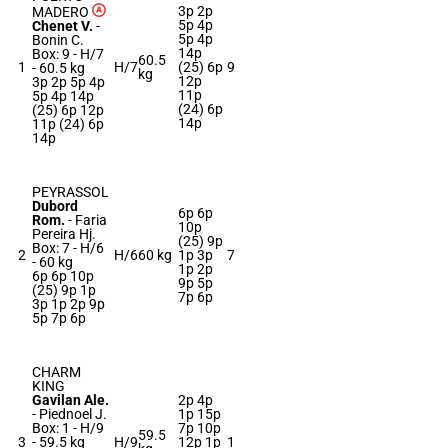
3p 2p
MADERO
5p 4p
Chenet V.
-
5p 4p
Bonin C.
14p
Box: 9 -
H/7
60.5
1
H/7
(25) 6p
9
-
60.5 kg
kg
12p
3p 2p 5p 4p
11p
5p 4p 14p
(24) 6p
(25) 6p 12p
14p
11p (24) 6p
14p
PEYRASSOL
Dubord
6p 6p
Rom.
-
Faria
10p
Pereira Hj.
(25) 9p
Box: 7 -
H/6
2
H/6
60 kg
1p 3p
7
-
60 kg
1p 2p
6p 6p 10p
9p 5p
(25) 9p 1p
7p 6p
3p 1p 2p 9p
5p 7p 6p
CHARM
KING
Gavilan Ale.
2p 4p
-
Piednoel J.
1p 15p
Box: 1 -
H/9
7p 10p
59.5
3
-
59.5 kg
H/9
12p 1p
1