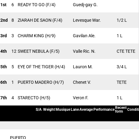
1st
6
READY TO GO
(F/4)
Guedj-gay G.
2nd
8
ZIARAH DE SAON
(F/4)
Levesque War.
1/2 L
3rd
3
CHARM KING
(H/9)
Gavilan Ale.
1 L
4th
12
SWEET NEBULA
(F/5)
Valle Ric. N.
CTE TETE
5th
5
EYE OF THE TIGER
(H/4)
Lauron M.
3/4 L
6th
1
PUERTO MADERO
(H/7)
Chenet V.
TETE
7th
4
STARECTO
(H/5)
Veron F.
1 L
Recent
S/A
Weight
Musique
Lane
Average
Performance
Condit
form
PUERTO