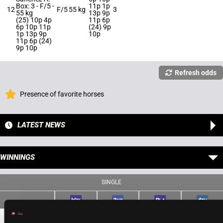
Box: 3 -
F/5 -
11p 1p
12
F/5
55 kg
3
55 kg
13p 9p
(25) 10p 4p
11p 6p
6p 10p 11p
(24) 9p
1p 13p 9p
10p
11p 6p (24)
9p 10p
Refresh odds
Presence of favorite horses
LATEST NEWS
WINNINGS
SINGLE
6
5,80 €
2,00 €