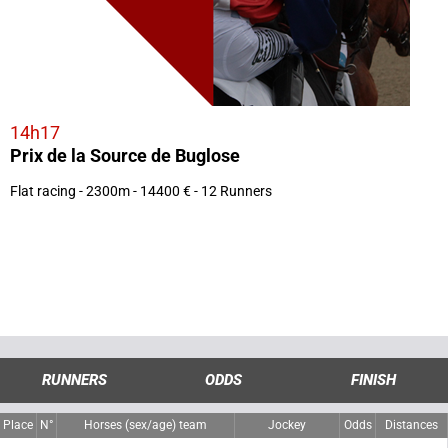
14h17
Prix de la Source de Buglose
Flat racing - 2300m - 14400 € - 12 Runners
RUNNERS
ODDS
FINISH
Place
N°
Horses (sex/age) team
Jockey
Odds
Distances