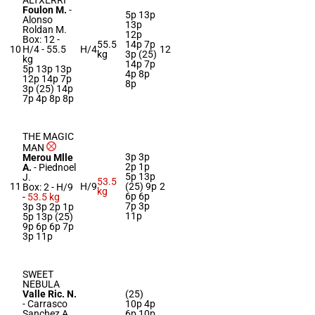
ALTXERRI
Foulon M.
-
5p 13p
Alonso
13p
Roldan M.
12p
Box: 12 -
55.5
14p 7p
10
H/4 -
55.5
H/4
12
kg
3p (25)
kg
14p 7p
5p 13p 13p
4p 8p
12p 14p 7p
8p
3p (25) 14p
7p 4p 8p 8p
THE MAGIC
MAN
3p 3p
Merou Mlle
2p 1p
A.
-
Piednoel
5p 13p
J.
53.5
11
H/9
(25) 9p
2
Box: 2 -
H/9
kg
6p 6p
-
53.5 kg
7p 3p
3p 3p 2p 1p
11p
5p 13p (25)
9p 6p 6p 7p
3p 11p
SWEET
NEBULA
Valle Ric. N.
(25)
-
Carrasco
10p 4p
Sanchez A.
6p 10p