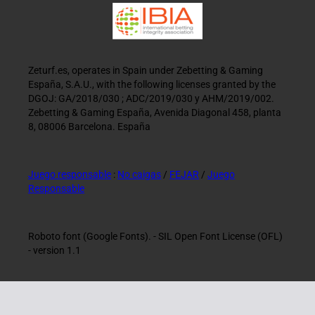
Zeturf.es, operates in Spain under Zebetting & Gaming
España, S.A.U., with the following licenses granted by the
DGOJ: GA/2018/030 ; ADC/2019/030 y AHM/2019/002.
Zebetting & Gaming España, Avenida Diagonal 458, planta
8, 08006 Barcelona. España
Juego responsable
:
No caigas
/
FEJAR
/
Juego
Responsable
Roboto font (Google Fonts). - SIL Open Font License (OFL)
- version 1.1