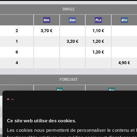
SINGLE
2
3,70 €
1,10 €
1
3,20 €
1,20 €
6
1,20 €
4
4,90 €
FORECAST
2-1
4,00 €
1,50 €
2-6
3,30 €
Ce site web utilise des cookies.
1-6
2,60 €
Les cookies nous permettent de personnaliser le contenu et l