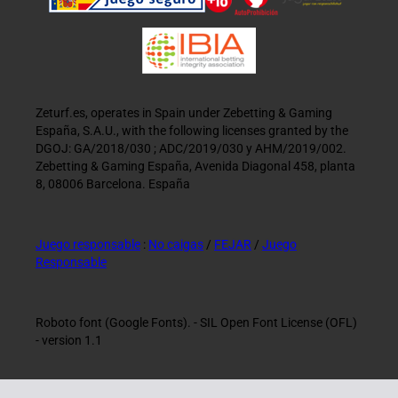
Zeturf.es, operates in Spain under Zebetting & Gaming
España, S.A.U., with the following licenses granted by the
DGOJ: GA/2018/030 ; ADC/2019/030 y AHM/2019/002.
Zebetting & Gaming España, Avenida Diagonal 458, planta
8, 08006 Barcelona. España
Juego responsable
:
No caigas
/
FEJAR
/
Juego
Responsable
Roboto font (Google Fonts). - SIL Open Font License (OFL)
- version 1.1