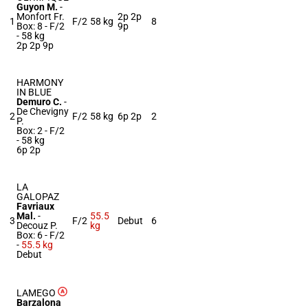
Guyon M.
-
Monfort Fr.
2p 2p
1
F/2
58 kg
8
Box: 8 -
F/2
9p
-
58 kg
2p 2p 9p
HARMONY
IN BLUE
Demuro C.
-
De Chevigny
2
F/2
58 kg
6p 2p
2
P.
Box: 2 -
F/2
-
58 kg
6p 2p
LA
GALOPAZ
Favriaux
Mal.
-
55.5
3
F/2
Debut
6
Decouz P.
kg
Box: 6 -
F/2
-
55.5 kg
Debut
LAMEGO
Barzalona