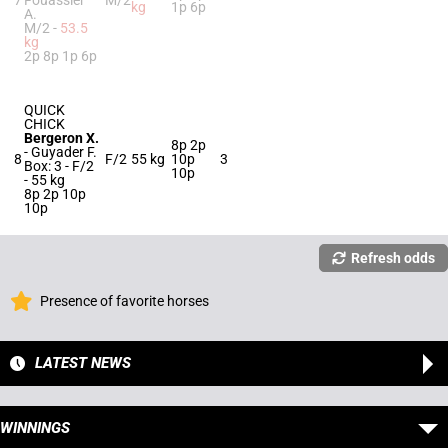
7
Fouassier
M/2
kg
1p 6p
A.
M/2 -
53.5
kg
2p 8p 1p 6p
QUICK
CHICK
Bergeron X.
8p 2p
-
Guyader F.
8
F/2
55 kg
10p
3
Box: 3 -
F/2
10p
-
55 kg
8p 2p 10p
10p
Refresh odds
Presence of favorite horses
LATEST NEWS
WINNINGS