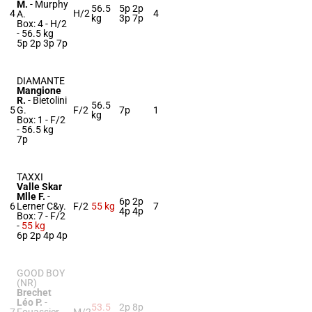
M.
-
Murphy
56.5
5p 2p
4
H/2
4
A.
kg
3p 7p
Box: 4 -
H/2
-
56.5 kg
5p 2p 3p 7p
DIAMANTE
Mangione
R.
-
Bietolini
56.5
5
G.
F/2
7p
1
kg
Box: 1 -
F/2
-
56.5 kg
7p
TAXXI
Valle Skar
Mlle F.
-
6p 2p
6
Lerner C&y.
F/2
55 kg
7
4p 4p
Box: 7 -
F/2
-
55 kg
6p 2p 4p 4p
GOOD BOY
(NR)
Brechet
Léo P.
-
53.5
2p 8p