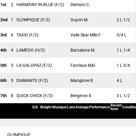
1st
2
HARMONY IN BLUE
(F/2)
Demuro C.
2nd
1
OLYMPIQUE
(F/2)
Guyon M.
2 L 1/2
3rd
6
TAXXI
(F/2)
Valle Skar Mlle F.
3/4 L
4th
4
LAMEGO
(H/2)
Barzalona M.
1 L 1/4
5th
3
LA GALOPAZ
(F/2)
Favriaux Mal.
1 L 3/4
6th
5
DIAMANTE
(F/2)
Mangione R.
4 L
7th
8
QUICK CHICK
(F/2)
Bergeron X.
3 L 1/2
Recent
S/A
Weight
Musique
Lane
Average
Performance
Conditi
form
OLYMPIQUE