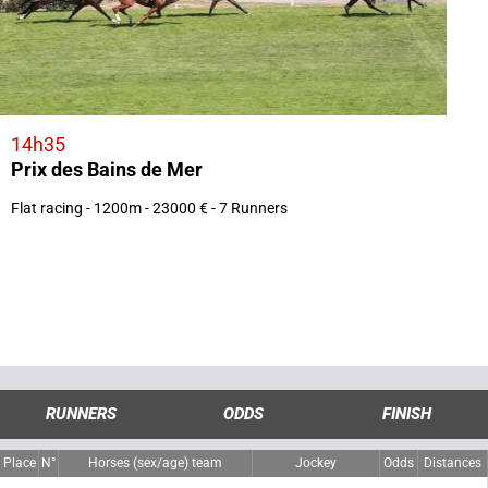
14h35
Prix des Bains de Mer
Flat racing - 1200m - 23000 € - 7 Runners
RUNNERS
ODDS
FINISH
Place
N°
Horses (sex/age) team
Jockey
Odds
Distances