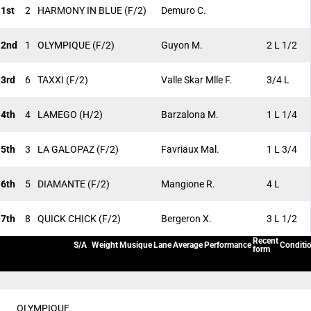
1st
2
HARMONY IN BLUE
(F/2)
Demuro C.
2nd
1
OLYMPIQUE
(F/2)
Guyon M.
2 L 1/2
3rd
6
TAXXI
(F/2)
Valle Skar Mlle F.
3/4 L
4th
4
LAMEGO
(H/2)
Barzalona M.
1 L 1/4
5th
3
LA GALOPAZ
(F/2)
Favriaux Mal.
1 L 3/4
6th
5
DIAMANTE
(F/2)
Mangione R.
4 L
7th
8
QUICK CHICK
(F/2)
Bergeron X.
3 L 1/2
Recent
S/A
Weight
Musique
Lane
Average
Performance
Conditi
form
OLYMPIQUE