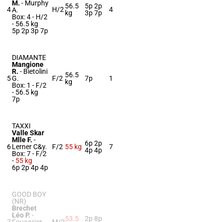
M.
-
Murphy
56.5
5p 2p
4
H/2
4
A.
kg
3p 7p
Box: 4 -
H/2
-
56.5 kg
5p 2p 3p 7p
DIAMANTE
Mangione
R.
-
Bietolini
56.5
5
G.
F/2
7p
1
kg
Box: 1 -
F/2
-
56.5 kg
7p
TAXXI
Valle Skar
Mlle F.
-
6p 2p
6
Lerner C&y.
F/2
55 kg
7
4p 4p
Box: 7 -
F/2
-
55 kg
6p 2p 4p 4p
GOOD BOY
(NR)
Brechet
Léo P.
-
53.5
2p 8p