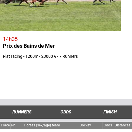
14h35
Prix des Bains de Mer
Flat racing - 1200m - 23000 € - 7 Runners
RUNNERS
ODDS
FINISH
Place
N°
Horses (sex/age) team
Jockey
Odds
Distances