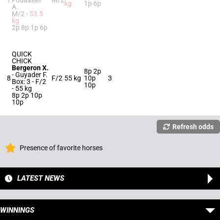
7
Fouassier
M/2
kg
1p 6p
A.
M/2 -
53.5
kg
2p 8p 1p 6p
QUICK
CHICK
Bergeron X.
8p 2p
-
Guyader F.
8
F/2
55 kg
10p
3
Box: 3 -
F/2
10p
-
55 kg
8p 2p 10p
10p
Refresh odds
Presence of favorite horses
LATEST NEWS
WINNINGS