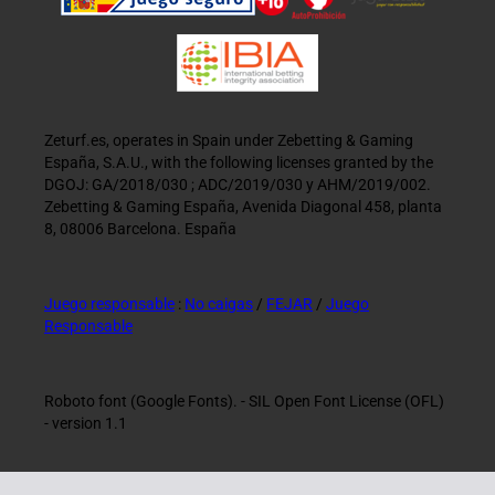
Zeturf.es, operates in Spain under Zebetting & Gaming
España, S.A.U., with the following licenses granted by the
DGOJ: GA/2018/030 ; ADC/2019/030 y AHM/2019/002.
Zebetting & Gaming España, Avenida Diagonal 458, planta
8, 08006 Barcelona. España
Juego responsable
:
No caigas
/
FEJAR
/
Juego
Responsable
Roboto font (Google Fonts). - SIL Open Font License (OFL)
- version 1.1