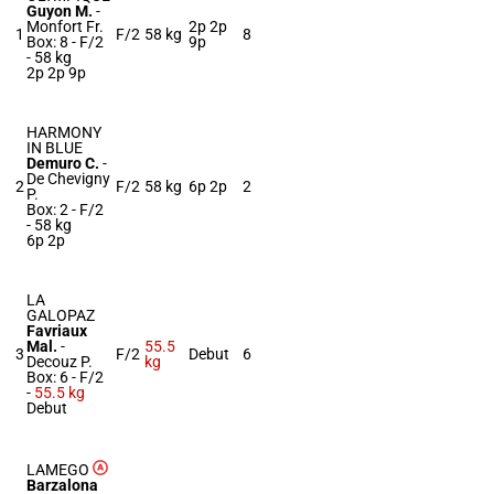
Guyon M.
-
Monfort Fr.
2p 2p
1
F/2
58 kg
8
Box: 8 -
F/2
9p
-
58 kg
2p 2p 9p
HARMONY
IN BLUE
Demuro C.
-
De Chevigny
2
F/2
58 kg
6p 2p
2
P.
Box: 2 -
F/2
-
58 kg
6p 2p
LA
GALOPAZ
Favriaux
Mal.
-
55.5
3
F/2
Debut
6
Decouz P.
kg
Box: 6 -
F/2
-
55.5 kg
Debut
LAMEGO
Barzalona