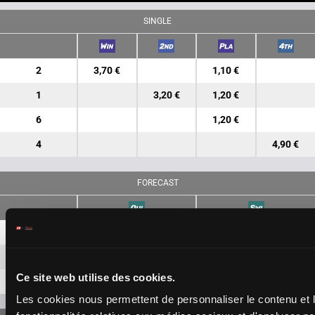
SINGLE
2
3,70 €
1,10 €
1
3,20 €
1,20 €
6
1,20 €
4
4,90 €
FORECAST
2-1
4,00 €
1,50 €
2-6
3,30 €
Ce site web utilise des cookies.
1-6
2,60 €
Les cookies nous permettent de personnaliser le contenu et l