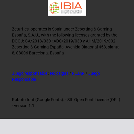
Zeturf.es, operates in Spain under Zebetting & Gaming
España, S.A.U., with the following licenses granted by the
DGOJ: GA/2018/030 ; ADC/2019/030 y AHM/2019/002.
Zebetting & Gaming España, Avenida Diagonal 458, planta
8, 08006 Barcelona. España
Juego responsable
:
No caigas
/
FEJAR
/
Juego
Responsable
Roboto font (Google Fonts). - SIL Open Font License (OFL)
- version 1.1