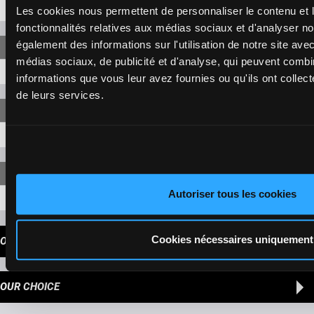
5-3
25,60 €
Les cookies nous permettent de personnaliser le contenu et l
fonctionnalités relatives aux médias sociaux et d'analyser no
également des informations sur l'utilisation de notre site ave
médias sociaux, de publicité et d'analyse, qui peuvent combi
5-3-4
11,40 €
informations que vous leur avez fournies ou qu'ils ont collecté
de leurs services.
5-3-4
84,90 €
Autoriser tous les cookies
5-3-4-1
577,00 €
Cookies nécessaires uniquement
OUR TIPS
OUR CHOICE