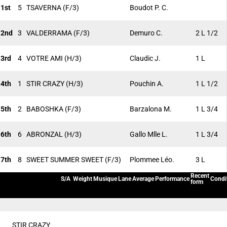
1st
5
TSAVERNA
(F/3)
Boudot P. C.
2nd
3
VALDERRAMA
(F/3)
Demuro C.
2 L 1/2
3rd
4
VOTRE AMI
(H/3)
Claudic J.
1 L
4th
1
STIR CRAZY
(H/3)
Pouchin A.
1 L 1/2
5th
2
BABOSHKA
(F/3)
Barzalona M.
1 L 3/4
6th
6
ABRONZAL
(H/3)
Gallo Mlle L.
1 L 3/4
7th
8
SWEET SUMMER SWEET
(F/3)
Plommee Léo.
3 L
Recent
S/A
Weight
Musique
Lane
Average
Performance
Condi
form
STIR CRAZY