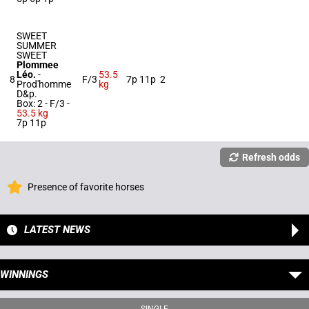
SWEET
SUMMER
SWEET
Plommee
Léo.
-
53.5
8
F/3
7p 11p
2
Prod'homme
kg
D&p.
Box: 2 -
F/3 -
53.5 kg
7p 11p
Refresh odds
Presence of favorite horses
LATEST NEWS
WINNINGS