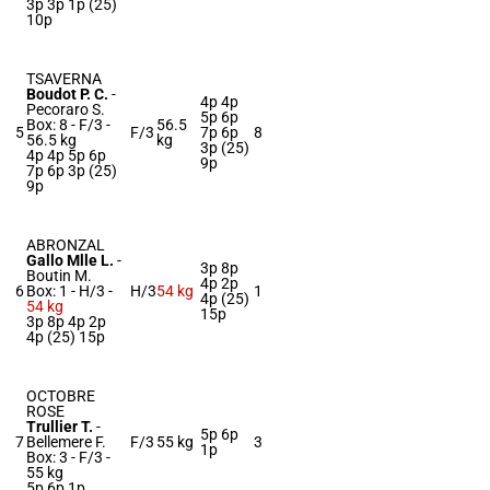
3p 3p 1p (25)
10p
TSAVERNA
Boudot P. C.
-
4p 4p
Pecoraro S.
5p 6p
Box: 8 -
F/3 -
56.5
5
F/3
7p 6p
8
56.5 kg
kg
3p (25)
4p 4p 5p 6p
9p
7p 6p 3p (25)
9p
ABRONZAL
Gallo Mlle L.
-
3p 8p
Boutin M.
4p 2p
6
Box: 1 -
H/3 -
H/3
54 kg
1
4p (25)
54 kg
15p
3p 8p 4p 2p
4p (25) 15p
OCTOBRE
ROSE
Trullier T.
-
5p 6p
7
Bellemere F.
F/3
55 kg
3
1p
Box: 3 -
F/3 -
55 kg
5p 6p 1p