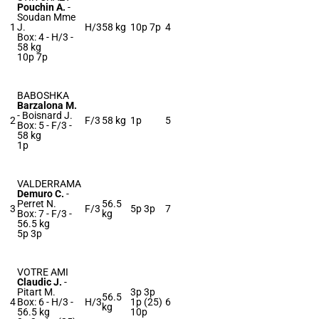
Pouchin A.
-
Soudan Mme
1
J.
H/3
58 kg
10p 7p
4
Box: 4 -
H/3 -
58 kg
10p 7p
BABOSHKA
Barzalona M.
-
Boisnard J.
2
F/3
58 kg
1p
5
Box: 5 -
F/3 -
58 kg
1p
VALDERRAMA
Demuro C.
-
Perret N.
56.5
3
F/3
5p 3p
7
Box: 7 -
F/3 -
kg
56.5 kg
5p 3p
VOTRE AMI
Claudic J.
-
Pitart M.
3p 3p
56.5
4
Box: 6 -
H/3 -
H/3
1p (25)
6
kg
56.5 kg
10p