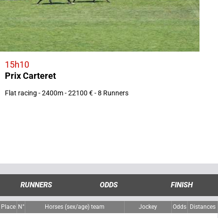
15h10
Prix Carteret
Flat racing - 2400m - 22100 € - 8 Runners
RUNNERS
ODDS
FINISH
Place
N°
Horses (sex/age) team
Jockey
Odds
Distances