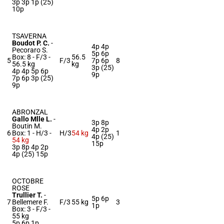
3p 3p 1p (25)
10p
TSAVERNA
Boudot P. C.
-
4p 4p
Pecoraro S.
5p 6p
Box: 8 -
F/3 -
56.5
5
F/3
7p 6p
8
56.5 kg
kg
3p (25)
4p 4p 5p 6p
9p
7p 6p 3p (25)
9p
ABRONZAL
Gallo Mlle L.
-
3p 8p
Boutin M.
4p 2p
6
Box: 1 -
H/3 -
H/3
54 kg
1
4p (25)
54 kg
15p
3p 8p 4p 2p
4p (25) 15p
OCTOBRE
ROSE
Trullier T.
-
5p 6p
7
Bellemere F.
F/3
55 kg
3
1p
Box: 3 -
F/3 -
55 kg
5p 6p 1p