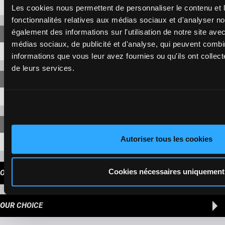
5-3
25,60 €
Les cookies nous permettent de personnaliser le contenu et l
fonctionnalités relatives aux médias sociaux et d'analyser no
également des informations sur l'utilisation de notre site ave
médias sociaux, de publicité et d'analyse, qui peuvent combi
5-3-4
11,40 €
informations que vous leur avez fournies ou qu'ils ont collecté
de leurs services.
5-3-4
84,90 €
Autoriser tous les cookies
5-3-4-1
577,00 €
Cookies nécessaires uniquement
OUR TIPS
OUR CHOICE