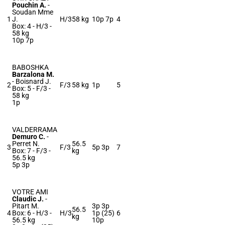
Pouchin A.
-
Soudan Mme
1
J.
H/3
58 kg
10p 7p
4
Box: 4 -
H/3 -
58 kg
10p 7p
BABOSHKA
Barzalona M.
-
Boisnard J.
2
F/3
58 kg
1p
5
Box: 5 -
F/3 -
58 kg
1p
VALDERRAMA
Demuro C.
-
Perret N.
56.5
3
F/3
5p 3p
7
Box: 7 -
F/3 -
kg
56.5 kg
5p 3p
VOTRE AMI
Claudic J.
-
Pitart M.
3p 3p
56.5
4
Box: 6 -
H/3 -
H/3
1p (25)
6
kg
56.5 kg
10p