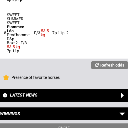
SWEET
SUMMER
SWEET
Plommee
Léo.
-
53.5
8
F/3
7p 11p
2
Prod'homme
kg
D&p.
Box: 2 -
F/3 -
53.5 kg
7p 11p
Refresh odds
Presence of favorite horses
LATEST NEWS
WINNINGS