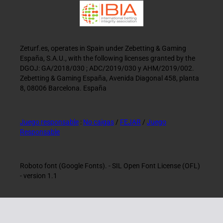
Zeturf.es, operates in Spain under Zebetting & Gaming
España, S.A.U., with the following licenses granted by the
DGOJ: GA/2018/030 ; ADC/2019/030 y AHM/2019/002.
Zebetting & Gaming España, Avenida Diagonal 458, planta
8, 08006 Barcelona. España
Juego responsable
:
No caigas
/
FEJAR
/
Juego
Responsable
Roboto font (Google Fonts). - SIL Open Font License (OFL)
- version 1.1