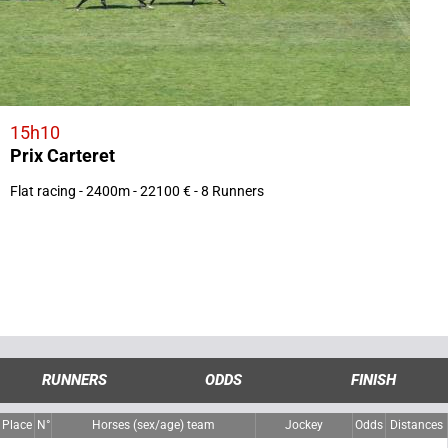
15h10
Prix Carteret
Flat racing - 2400m - 22100 € - 8 Runners
RUNNERS
ODDS
FINISH
Place
N°
Horses (sex/age) team
Jockey
Odds
Distances