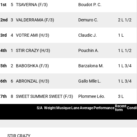
1st
5
TSAVERNA
(F/3)
Boudot P. C.
2nd
3
VALDERRAMA
(F/3)
Demuro C.
2 L 1/2
3rd
4
VOTRE AMI
(H/3)
Claudic J.
1 L
4th
1
STIR CRAZY
(H/3)
Pouchin A.
1 L 1/2
5th
2
BABOSHKA
(F/3)
Barzalona M.
1 L 3/4
6th
6
ABRONZAL
(H/3)
Gallo Mlle L.
1 L 3/4
7th
8
SWEET SUMMER SWEET
(F/3)
Plommee Léo.
3 L
Recent
S/A
Weight
Musique
Lane
Average
Performance
Condi
form
STIR CRAZY