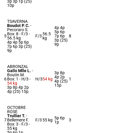
3p 3p 1p (25)
10p
TSAVERNA
Boudot P. C.
-
4p 4p
Pecoraro S.
5p 6p
Box: 8 -
F/3 -
56.5
5
F/3
7p 6p
8
56.5 kg
kg
3p (25)
4p 4p 5p 6p
9p
7p 6p 3p (25)
9p
ABRONZAL
Gallo Mlle L.
-
3p 8p
Boutin M.
4p 2p
6
Box: 1 -
H/3 -
H/3
54 kg
1
4p (25)
54 kg
15p
3p 8p 4p 2p
4p (25) 15p
OCTOBRE
ROSE
Trullier T.
-
5p 6p
7
Bellemere F.
F/3
55 kg
3
1p
Box: 3 -
F/3 -
55 kg
5p 6p 1p