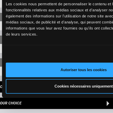
5-3
25,60 €
Les cookies nous permettent de personnaliser le contenu et l
fonctionnalités relatives aux médias sociaux et d'analyser no
également des informations sur l'utilisation de notre site ave
médias sociaux, de publicité et d'analyse, qui peuvent combi
5-3-4
11,40 €
informations que vous leur avez fournies ou qu'ils ont collecté
de leurs services.
5-3-4
84,90 €
Autoriser tous les cookies
5-3-4-1
577,00 €
Cookies nécessaires uniquement
OUR TIPS
OUR CHOICE