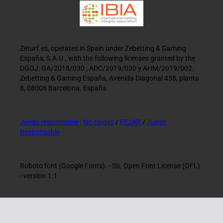
Zeturf.es, operates in Spain under Zebetting & Gaming
España, S.A.U., with the following licenses granted by the
DGOJ: GA/2018/030 ; ADC/2019/030 y AHM/2019/002.
Zebetting & Gaming España, Avenida Diagonal 458, planta
8, 08006 Barcelona. España
Juego responsable
:
No caigas
/
FEJAR
/
Juego
Responsable
Roboto font (Google Fonts). - SIL Open Font License (OFL)
- version 1.1