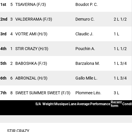
1st
5
TSAVERNA
(F/3)
Boudot P. C.
2nd
3
VALDERRAMA
(F/3)
Demuro C.
2 L 1/2
3rd
4
VOTRE AMI
(H/3)
Claudic J.
1 L
4th
1
STIR CRAZY
(H/3)
Pouchin A.
1 L 1/2
5th
2
BABOSHKA
(F/3)
Barzalona M.
1 L 3/4
6th
6
ABRONZAL
(H/3)
Gallo Mlle L.
1 L 3/4
7th
8
SWEET SUMMER SWEET
(F/3)
Plommee Léo.
3 L
Recent
S/A
Weight
Musique
Lane
Average
Performance
Condi
form
STIR CRAZY