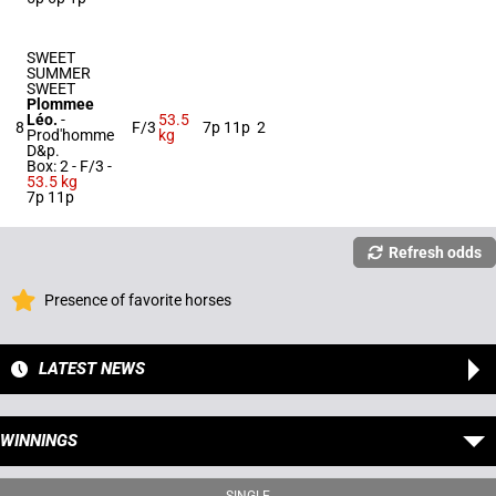
SWEET
SUMMER
SWEET
Plommee
Léo.
-
53.5
8
F/3
7p 11p
2
Prod'homme
kg
D&p.
Box: 2 -
F/3 -
53.5 kg
7p 11p
Refresh odds
Presence of favorite horses
LATEST NEWS
WINNINGS