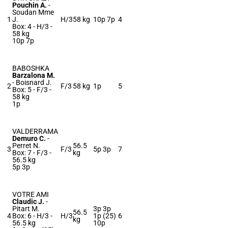
Pouchin A.
-
Soudan Mme
1
J.
H/3
58 kg
10p 7p
4
Box: 4 -
H/3 -
58 kg
10p 7p
BABOSHKA
Barzalona M.
-
Boisnard J.
2
F/3
58 kg
1p
5
Box: 5 -
F/3 -
58 kg
1p
VALDERRAMA
Demuro C.
-
Perret N.
56.5
3
F/3
5p 3p
7
Box: 7 -
F/3 -
kg
56.5 kg
5p 3p
VOTRE AMI
Claudic J.
-
Pitart M.
3p 3p
56.5
4
Box: 6 -
H/3 -
H/3
1p (25)
6
kg
56.5 kg
10p