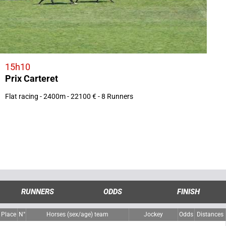
15h10
Prix Carteret
Flat racing - 2400m - 22100 € - 8 Runners
RUNNERS
ODDS
FINISH
Place
N°
Horses (sex/age) team
Jockey
Odds
Distances