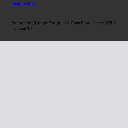
Responsable
Roboto font (Google Fonts). - SIL Open Font License (OFL)
- version 1.1