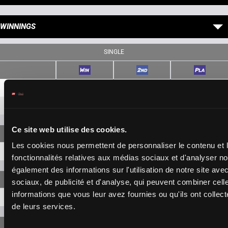
WINNINGS
SINGLE
3
3,00 €
1,70 €
4
5,70 €
1,70 €
Ce site web utilise des cookies.
Les cookies nous permettent de personnaliser le contenu et l
3-4
12,20 €
fonctionnalités relatives aux médias sociaux et d'analyser no
également des informations sur l'utilisation de notre site av
sociaux, de publicité et d'analyse, qui peuvent combiner cell
informations que vous leur avez fournies ou qu'ils ont collecté
3-4-2
82,80 €
de leurs services.