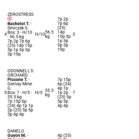
ZEROSTRESS
7p 2p
7p 6p
Bachelot T.
-
(25)
Smrczek S.
56.5
14p
Box: 3 -
H/10
4
H/10
3
kg
15p 3p
-
56.5 kg
1p 3p
7p 2p 7p 6p
3p 3p
(25) 14p 15p
19p
3p 1p 3p 3p
3p 19p
ODONNELL'S
ORCHARD
Piccone T.
-
7p 15p
Gernay Mme
6p (24)
G.
4p 1p
55.5
5
Box: 7 -
H/5 -
H/5
1p 2p
7
kg
55.5 kg
(23) 5p
7p 15p 6p
5p 5p
(24) 4p 1p 1p
4p 4p
2p (23) 5p 5p
5p 4p 4p
DANELO
Guyon M.
-
4p (25)