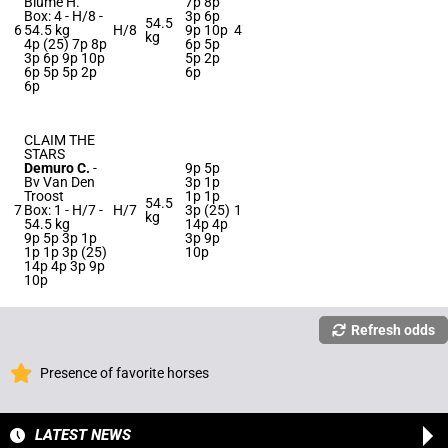
Blume H.
7p 8p
Box: 4 -
H/8 -
3p 6p
54.5
6
54.5 kg
H/8
9p 10p
4
kg
4p (25) 7p 8p
6p 5p
3p 6p 9p 10p
5p 2p
6p 5p 5p 2p
6p
6p
CLAIM THE
STARS
Demuro C.
-
9p 5p
Bv Van Den
3p 1p
Troost
1p 1p
54.5
7
Box: 1 -
H/7 -
H/7
3p (25)
1
kg
54.5 kg
14p 4p
9p 5p 3p 1p
3p 9p
1p 1p 3p (25)
10p
14p 4p 3p 9p
10p
Refresh odds
Presence of favorite horses
LATEST NEWS