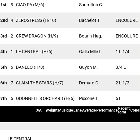
1st
3
CIAO PA
(M/6)
Soumillon C.
2nd
4
ZEROSTRESS
(H/10)
Bachelot T.
ENCOLURE
3rd
2
CREW DRAGON
(H/9)
Boutin Hug.
ENCOLURE
4th
1
LE CENTRAL
(H/6)
Gallo Mlle L.
1 L 1/4
5th
6
DANELO
(H/8)
Guyon M.
3/4 L
6th
7
CLAIM THE STARS
(H/7)
Demuro C.
2 L 1/2
7th
5
ODONNELL'S ORCHARD
(H/5)
Piccone T.
5 L
Recent
S/A
Weight
Musique
Lane
Average
Performance
Condi
form
LE CENTRAL