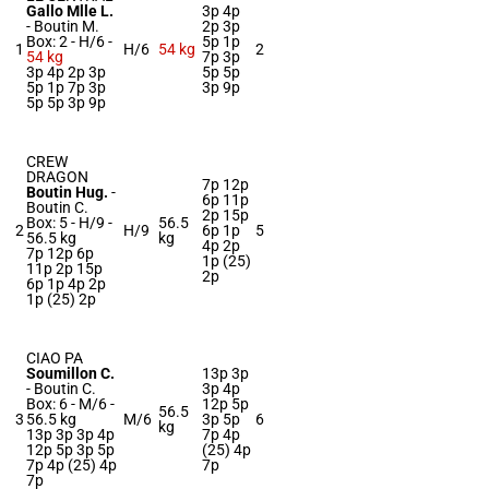
Gallo Mlle L.
3p 4p
-
Boutin M.
2p 3p
Box: 2 -
H/6 -
5p 1p
1
H/6
54 kg
2
54 kg
7p 3p
3p 4p 2p 3p
5p 5p
5p 1p 7p 3p
3p 9p
5p 5p 3p 9p
CREW
DRAGON
7p 12p
Boutin Hug.
-
6p 11p
Boutin C.
2p 15p
Box: 5 -
H/9 -
56.5
2
H/9
6p 1p
5
56.5 kg
kg
4p 2p
7p 12p 6p
1p (25)
11p 2p 15p
2p
6p 1p 4p 2p
1p (25) 2p
CIAO PA
Soumillon C.
13p 3p
-
Boutin C.
3p 4p
Box: 6 -
M/6 -
12p 5p
56.5
3
56.5 kg
M/6
3p 5p
6
kg
13p 3p 3p 4p
7p 4p
12p 5p 3p 5p
(25) 4p
7p 4p (25) 4p
7p
7p