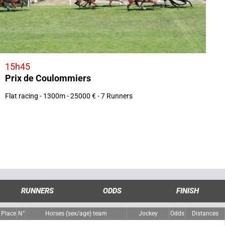
15h45
Prix de Coulommiers
Flat racing - 1300m - 25000 € - 7 Runners
RUNNERS
ODDS
FINISH
Place
N°
Horses (sex/age) team
Jockey
Odds
Distances