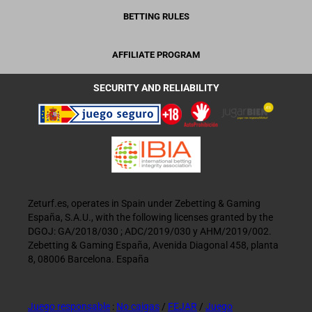
BETTING RULES
AFFILIATE PROGRAM
SECURITY AND RELIABILITY
Zeturf.es, operates in Spain under Zebetting & Gaming
España, S.A.U., with the following licenses granted by the
DGOJ: GA/2018/030 ; ADC/2019/030 y AHM/2019/002.
Zebetting & Gaming España, Avenida Diagonal 458, planta
8, 08006 Barcelona. España
Juego responsable
:
No caigas
/
FEJAR
/
Juego