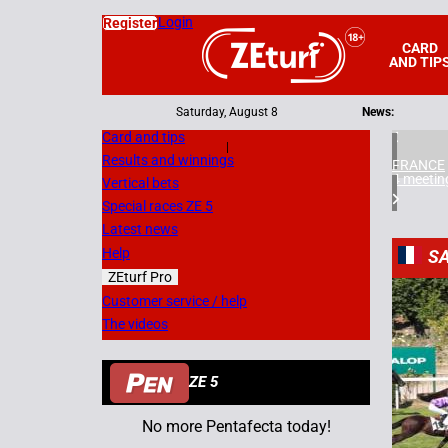
Login
Register
CARD
AND TIP
Saturday, August 8
News:
Card and tips
|
Results and winnings
FRANCE
4 meetin
Vertical bets
Special races ZE 5
Latest news
Help
SA
ZEturf Pro
6
Customer service / help
The videos
08/07/
ZE 5
No more Pentafecta today!