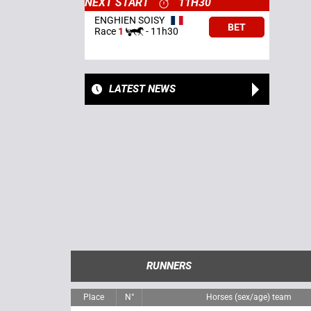
NEXT START
11H30
ENGHIEN SOISY
BET
Race
1
-
11h30
LATEST NEWS
RUNNERS
Place
N°
Horses (sex/age) team