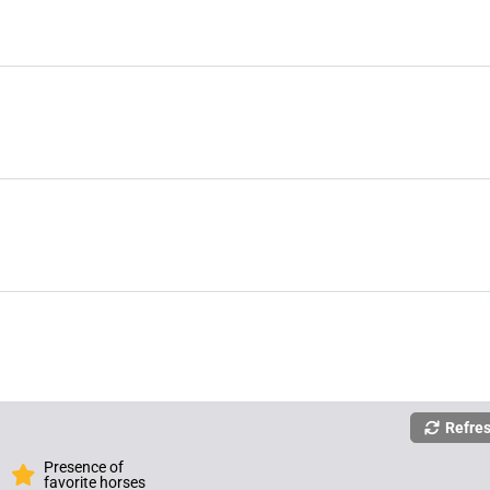
Refre
Presence of
favorite horses