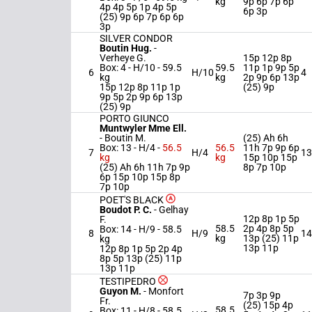
kg
9p 6p 7p 6p
4p 4p 5p 1p 4p 5p
6p 3p
(25) 9p 6p 7p 6p 6p
3p
SILVER CONDOR
Boutin Hug.
-
Verheye G.
15p 12p 8p
Box: 4 -
H/10 -
59.5
59.5
11p 1p 9p 5p
6
H/10
4
kg
kg
2p 9p 6p 13p
15p 12p 8p 11p 1p
(25) 9p
9p 5p 2p 9p 6p 13p
(25) 9p
PORTO GIUNCO
Muntwyler Mme Ell.
-
Boutin M.
(25) Ah 6h
Box: 13 -
H/4 -
56.5
56.5
11h 7p 9p 6p
7
H/4
13
kg
kg
15p 10p 15p
(25) Ah 6h 11h 7p 9p
8p 7p 10p
6p 15p 10p 15p 8p
7p 10p
POET'S BLACK
Boudot P. C.
-
Gelhay
12p 8p 1p 5p
F.
58.5
2p 4p 8p 5p
Box: 14 -
H/9 -
58.5
8
H/9
14
kg
13p (25) 11p
kg
13p 11p
12p 8p 1p 5p 2p 4p
8p 5p 13p (25) 11p
13p 11p
TESTIPEDRO
Guyon M.
-
Monfort
7p 3p 9p
Fr.
(25) 15p 4p
58.5
Box: 11 -
H/8 -
58.5