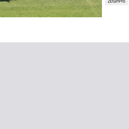
ZEturfPro