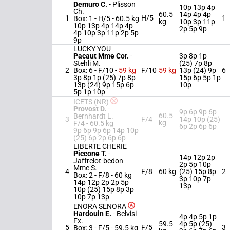
Demuro C.
-
Plisson
10p 13p 4p
Ch.
60.5
14p 4p 4p
1
H/5
1
Box: 1 -
H/5 -
60.5 kg
kg
10p 3p 11p
10p 13p 4p 14p 4p
2p 5p 9p
4p 10p 3p 11p 2p 5p
9p
LUCKY YOU
Pacaut Mme Cor.
-
3p 8p 1p
Stehli M.
(25) 7p 8p
2
Box: 6 -
F/10 -
59 kg
F/10
59 kg
13p (24) 9p
6
3p 8p 1p (25) 7p 8p
15p 6p 5p 1p
13p (24) 9p 15p 6p
10p
5p 1p 10p
ICETS (NR)
Provost D.
-
9p 6p 9p 6p
60.5
Bernhardt L.
3
F/4
14p 10p (25)
kg
F/4 -
60.5 kg
6p 2p 6p 6p
9p 6p 9p 6p 14p 10p
(25) 6p 2p 6p 6p
LIBERTE CHERIE
Piccone T.
-
14p 12p 2p
Jaffrelot-bedon
2p 5p 10p
Mme S.
4
F/8
60 kg
(25) 15p 8p
2
Box: 2 -
F/8 -
60 kg
3p 10p 7p
14p 12p 2p 2p 5p
13p
10p (25) 15p 8p 3p
10p 7p 13p
ENORA SENORA
Hardouin E.
-
Belvisi
4p 4p 5p 1p
Fx.
59.5
4p 5p (25)
5
F/5
3
Box: 3 -
F/5 -
59.5 kg