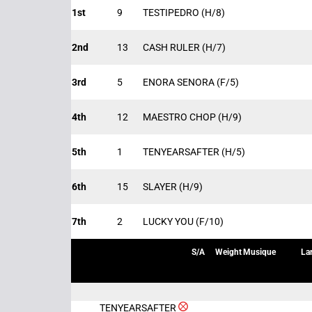
1st
9
TESTIPEDRO
(H/8)
2nd
13
CASH RULER
(H/7)
3rd
5
ENORA SENORA
(F/5)
4th
12
MAESTRO CHOP
(H/9)
5th
1
TENYEARSAFTER
(H/5)
6th
15
SLAYER
(H/9)
7th
2
LUCKY YOU
(F/10)
S/A
Weight
Musique
La
TENYEARSAFTER