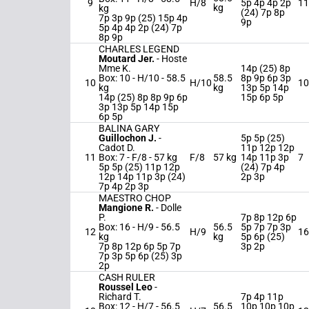
9
H/8
5p 4p 4p 2p
11
kg
kg
(24) 7p 8p
7p 3p 9p (25) 15p 4p
9p
5p 4p 4p 2p (24) 7p
8p 9p
CHARLES LEGEND
Moutard Jer.
-
Hoste
Mme K.
14p (25) 8p
Box: 10 -
H/10 -
58.5
58.5
8p 9p 6p 3p
10
H/10
10
kg
kg
13p 5p 14p
14p (25) 8p 8p 9p 6p
15p 6p 5p
3p 13p 5p 14p 15p
6p 5p
BALINA GARY
Guillochon J.
-
5p 5p (25)
Cadot D.
11p 12p 12p
11
Box: 7 -
F/8 -
57 kg
F/8
57 kg
14p 11p 3p
7
5p 5p (25) 11p 12p
(24) 7p 4p
12p 14p 11p 3p (24)
2p 3p
7p 4p 2p 3p
MAESTRO CHOP
Mangione R.
-
Dolle
P.
7p 8p 12p 6p
Box: 16 -
H/9 -
56.5
56.5
5p 7p 7p 3p
12
H/9
16
kg
kg
5p 6p (25)
7p 8p 12p 6p 5p 7p
3p 2p
7p 3p 5p 6p (25) 3p
2p
CASH RULER
Roussel Leo
-
Richard T.
7p 4p 11p
Box: 12 -
H/7 -
56.5
56.5
10p 10p 10p