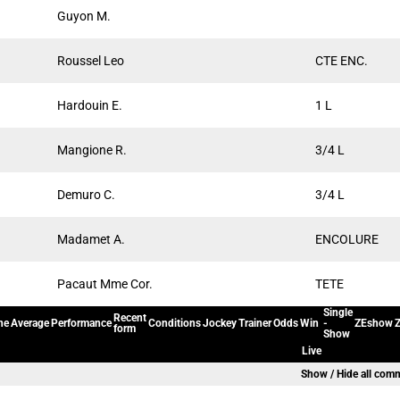
Guyon M.
Roussel Leo
CTE ENC.
Hardouin E.
1 L
Mangione R.
3/4 L
Demuro C.
3/4 L
Madamet A.
ENCOLURE
Pacaut Mme Cor.
TETE
Single
Recent
ne
Average
Performance
Conditions
Jockey
Trainer
Odds
Win
-
ZEshow
Z
form
Show
Live
Show / Hide all com