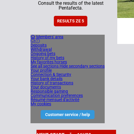
Consult the results of the latest
Pentafecta.
RESULTS ZE 5
Members' area
Deposits
Withdrawal
Ongoing bets
History of my bets
My favorites horses
See all sections
Hide secondary sections
Your profile
Connection & Security
Your bank details
History of transactions
Your documents
Responsible gaming
Communication preferences
Résumé mensuel d'activité
My cookies
Customer service / help