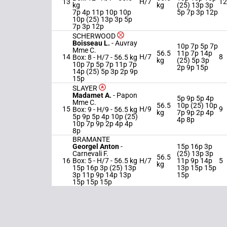
13
H/7
12
kg
kg
(25) 13p 3p
7p 4p 11p 10p 10p
5p 7p 3p 12p
10p (25) 13p 3p 5p
7p 3p 12p
SCHERWOOD
Boisseau L.
-
Auvray
10p 7p 5p 7p
Mme C.
56.5
11p 7p 14p
14
H/7
8
Box: 8 -
H/7 -
56.5 kg
kg
(25) 5p 3p
10p 7p 5p 7p 11p 7p
2p 9p 15p
14p (25) 5p 3p 2p 9p
15p
SLAYER
Madamet A.
-
Papon
5p 9p 5p 4p
Mme C.
56.5
10p (25) 10p
15
H/9
9
Box: 9 -
H/9 -
56.5 kg
kg
7p 9p 2p 4p
5p 9p 5p 4p 10p (25)
4p 8p
10p 7p 9p 2p 4p 4p
8p
BRAMANTE
Georgel Anton
-
15p 16p 3p
Carnevali F.
(25) 13p 3p
56.5
16
Box: 5 -
H/7 -
56.5 kg
H/7
11p 9p 14p
5
kg
15p 16p 3p (25) 13p
13p 15p 15p
3p 11p 9p 14p 13p
15p
15p 15p 15p