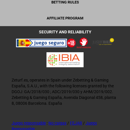
BETTING RULES
AFFILIATE PROGRAM
SECURITY AND RELIABILITY
Zeturf.es, operates in Spain under Zebetting & Gaming
España, S.A.U., with the following licenses granted by the
DGOJ: GA/2018/030 ; ADC/2019/030 y AHM/2019/002.
Zebetting & Gaming España, Avenida Diagonal 458, planta
8, 08006 Barcelona. España
Juego responsable
:
No caigas
/
FEJAR
/
Juego
Responsable