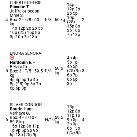
LIBERTE CHERIE
14p
Piccone T.
-
12p 2p
Jaffrelot-bedon
2p 5p
Mme S.
10p
4
Box: 2 -
F/8 -
60
F/8
60 kg
2
(25)
kg
15p 8p
14p 12p 2p 2p 5p
3p 10p
10p (25) 15p 8p
7p 13p
3p 10p 7p 13p
ENORA SENORA
4p 4p
5p 1p
Hardouin E.
-
4p 5p
Belvisi Fx.
59.5
5
F/5
(25) 9p
3
Box: 3 -
F/5 -
59.5
kg
6p 7p
kg
6p 6p
4p 4p 5p 1p 4p
3p
5p (25) 9p 6p 7p
6p 6p 3p
SILVER CONDOR
15p
Boutin Hug.
-
12p 8p
Verheye G.
11p 1p
Box: 4 -
H/10 -
59.5
6
H/10
9p 5p
4
59.5 kg
kg
2p 9p
15p 12p 8p 11p
6p 13p
1p 9p 5p 2p 9p
(25) 9p
6p 13p (25) 9p