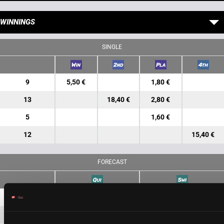
WINNINGS
SINGLE
9
5,50 €
1,80 €
13
18,40 €
2,80 €
5
1,60 €
12
15,40 €
FORECAST
9-13
79,10 €
15,40 €
9-5
3,60 €