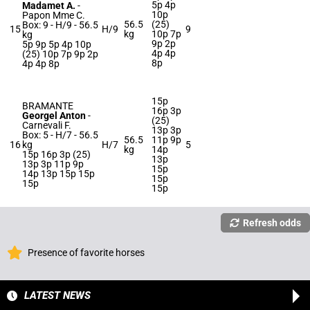
5p 4p
Madamet A.
-
10p
Papon Mme C.
56.5
(25)
Box: 9 -
H/9 -
56.5
15
H/9
9
kg
10p 7p
kg
9p 2p
5p 9p 5p 4p 10p
4p 4p
(25) 10p 7p 9p 2p
8p
4p 4p 8p
15p
BRAMANTE
16p 3p
Georgel Anton
-
(25)
Carnevali F.
13p 3p
Box: 5 -
H/7 -
56.5
56.5
11p 9p
16
kg
H/7
5
kg
14p
15p 16p 3p (25)
13p
13p 3p 11p 9p
15p
14p 13p 15p 15p
15p
15p
15p
Refresh odds
Presence of favorite horses
LATEST NEWS