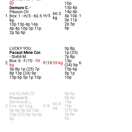
10p
13p 4p
Demuro C.
-
14p 4p
Plisson Ch.
60.5
1
H/5
4p 10p
1
Box: 1 -
H/5 -
60.5
kg
3p 11p
kg
2p 5p
10p 13p 4p 14p
9p
4p 4p 10p 3p 11p
2p 5p 9p
LUCKY YOU
3p 8p
Pacaut Mme Cor.
1p (25)
-
Stehli M.
7p 8p
Box: 6 -
F/10 -
59
13p
2
F/10
59 kg
6
kg
(24) 9p
3p 8p 1p (25) 7p
15p 6p
8p 13p (24) 9p
5p 1p
15p 6p 5p 1p 10p
10p
9p 6p
ICETS (NR)
9p 6p
Provost D.
-
14p
Bernhardt L.
60.5
3
F/4
10p
F/4 -
60.5 kg
kg
(25) 6p
9p 6p 9p 6p 14p
2p 6p
10p (25) 6p 2p 6p
6p
6p