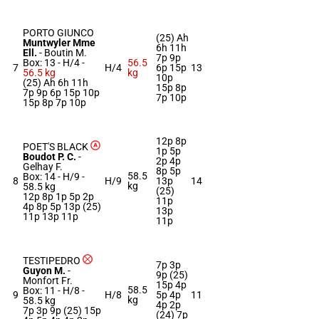
PORTO GIUNCO
(25) Ah
Muntwyler Mme
6h 11h
Ell.
-
Boutin M.
7p 9p
Box: 13 -
H/4 -
56.5
7
H/4
6p 15p
13
56.5 kg
kg
10p
(25) Ah 6h 11h
15p 8p
7p 9p 6p 15p 10p
7p 10p
15p 8p 7p 10p
12p 8p
POET'S BLACK
1p 5p
Boudot P. C.
-
2p 4p
Gelhay F.
8p 5p
58.5
Box: 14 -
H/9 -
8
H/9
13p
14
kg
58.5 kg
(25)
12p 8p 1p 5p 2p
11p
4p 8p 5p 13p (25)
13p
11p 13p 11p
11p
TESTIPEDRO
7p 3p
Guyon M.
-
9p (25)
Monfort Fr.
15p 4p
58.5
Box: 11 -
H/8 -
9
H/8
5p 4p
11
kg
58.5 kg
4p 2p
7p 3p 9p (25) 15p
(24) 7p