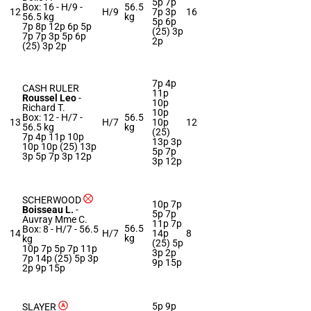
5p 7p
Box: 16 -
H/9 -
56.5
12
H/9
7p 3p
16
56.5 kg
kg
5p 6p
7p 8p 12p 6p 5p
(25) 3p
7p 7p 3p 5p 6p
2p
(25) 3p 2p
7p 4p
CASH RULER
11p
Roussel Leo
-
10p
Richard T.
10p
Box: 12 -
H/7 -
56.5
13
H/7
10p
12
56.5 kg
kg
(25)
7p 4p 11p 10p
13p 3p
10p 10p (25) 13p
5p 7p
3p 5p 7p 3p 12p
3p 12p
SCHERWOOD
10p 7p
Boisseau L.
-
5p 7p
Auvray Mme C.
11p 7p
56.5
Box: 8 -
H/7 -
56.5
14
H/7
14p
8
kg
kg
(25) 5p
10p 7p 5p 7p 11p
3p 2p
7p 14p (25) 5p 3p
9p 15p
2p 9p 15p
5p 9p
SLAYER