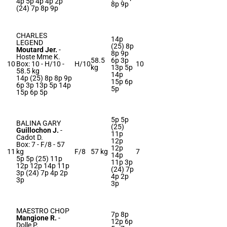
4p 5p 4p 4p 2p
8p 9p
(24) 7p 8p 9p
CHARLES
14p
LEGEND
(25) 8p
Moutard Jer.
-
8p 9p
Hoste Mme K.
58.5
6p 3p
10
Box: 10 -
H/10 -
H/10
10
kg
13p 5p
58.5 kg
14p
14p (25) 8p 8p 9p
15p 6p
6p 3p 13p 5p 14p
5p
15p 6p 5p
5p 5p
BALINA GARY
(25)
Guillochon J.
-
11p
Cadot D.
12p
Box: 7 -
F/8 -
57
12p
11
kg
F/8
57 kg
7
14p
5p 5p (25) 11p
11p 3p
12p 12p 14p 11p
(24) 7p
3p (24) 7p 4p 2p
4p 2p
3p
3p
MAESTRO CHOP
7p 8p
Mangione R.
-
12p 6p
Dolle P.