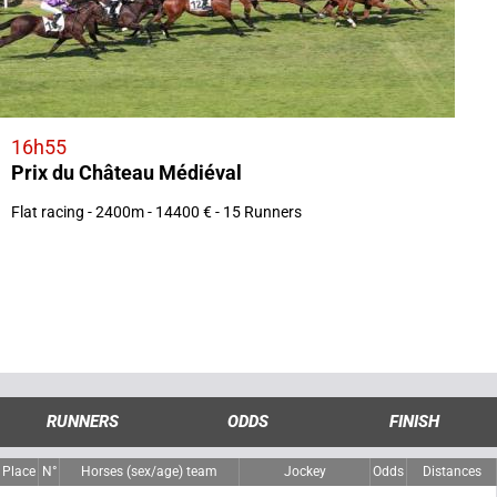
16h55
Prix du Château Médiéval
Flat racing - 2400m - 14400 € - 15 Runners
RUNNERS
ODDS
FINISH
Place
N°
Horses (sex/age) team
Jockey
Odds
Distances