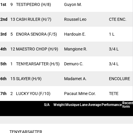
1st
9
TESTIPEDRO
(H/8)
Guyon M.
2nd
13
CASH RULER
(H/7)
Roussel Leo
CTE ENC.
3rd
5
ENORA SENORA
(F/5)
Hardouin E.
1 L
4th
12
MAESTRO CHOP
(H/9)
Mangione R.
3/4 L
5th
1
TENYEARSAFTER
(H/5)
Demuro C.
3/4 L
6th
15
SLAYER
(H/9)
Madamet A.
ENCOLURE
7th
2
LUCKY YOU
(F/10)
Pacaut Mme Cor.
TETE
Recen
S/A
Weight
Musique
Lane
Average
Performance
form
TENYEARSAFTER