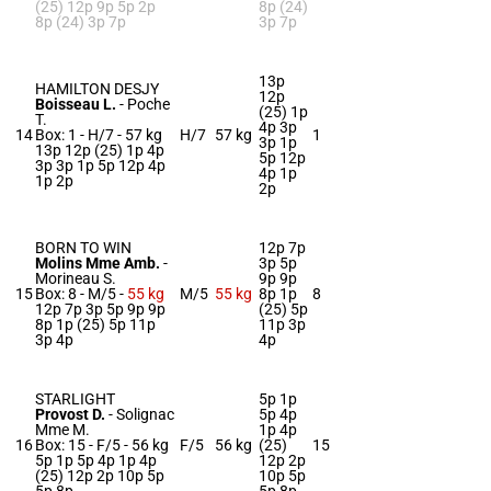
(25) 12p 9p 5p 2p
8p (24)
8p (24) 3p 7p
3p 7p
13p
HAMILTON DESJY
12p
Boisseau L.
-
Poche
(25) 1p
T.
4p 3p
14
Box: 1 -
H/7 -
57 kg
H/7
57 kg
1
3p 1p
13p 12p (25) 1p 4p
5p 12p
3p 3p 1p 5p 12p 4p
4p 1p
1p 2p
2p
BORN TO WIN
12p 7p
Molins Mme Amb.
-
3p 5p
Morineau S.
9p 9p
15
Box: 8 -
M/5 -
55 kg
M/5
55 kg
8p 1p
8
12p 7p 3p 5p 9p 9p
(25) 5p
8p 1p (25) 5p 11p
11p 3p
3p 4p
4p
STARLIGHT
5p 1p
Provost D.
-
Solignac
5p 4p
Mme M.
1p 4p
16
Box: 15 -
F/5 -
56 kg
F/5
56 kg
(25)
15
5p 1p 5p 4p 1p 4p
12p 2p
(25) 12p 2p 10p 5p
10p 5p