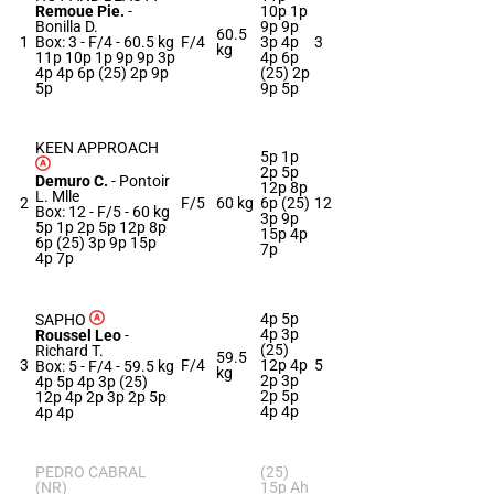
Remoue Pie.
-
10p 1p
Bonilla D.
9p 9p
60.5
1
Box: 3 -
F/4 -
60.5 kg
F/4
3p 4p
3
kg
11p 10p 1p 9p 9p 3p
4p 6p
4p 4p 6p (25) 2p 9p
(25) 2p
5p
9p 5p
KEEN APPROACH
5p 1p
2p 5p
Demuro C.
-
Pontoir
12p 8p
L. Mlle
2
F/5
60 kg
6p (25)
12
Box: 12 -
F/5 -
60 kg
3p 9p
5p 1p 2p 5p 12p 8p
15p 4p
6p (25) 3p 9p 15p
7p
4p 7p
4p 5p
SAPHO
4p 3p
Roussel Leo
-
(25)
Richard T.
59.5
3
F/4
12p 4p
5
Box: 5 -
F/4 -
59.5 kg
kg
2p 3p
4p 5p 4p 3p (25)
2p 5p
12p 4p 2p 3p 2p 5p
4p 4p
4p 4p
PEDRO CABRAL
(25)
(NR)
15p Ah