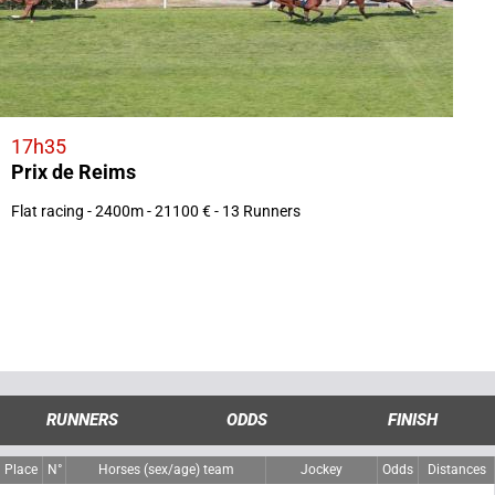
17h35
Prix de Reims
Flat racing - 2400m - 21100 € - 13 Runners
RUNNERS
ODDS
FINISH
Place
N°
Horses (sex/age) team
Jockey
Odds
Distances