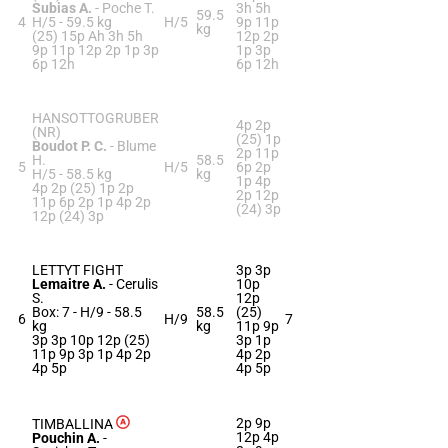
Subias A.
-
Poche T.
3h 5h
59.5
4
H/5 -
59.5 kg
H/5
9p 11p
kg
(25) 15p Ah 3h 5h
12p 2p
9p 11p 12p 2p 1p 3p
1p 3p
6p 12h
6p 12h
HANSOTTOGRUBER
4p 2p
(NR)
(25) 1p
Boudot P. C.
-
Blume
2p 11p
H.
58.5
5
H/5
6p 2p
H/5 -
58.5 kg
kg
1p 4p
4p 2p (25) 1p 2p
2p 12p
11p 6p 2p 1p 4p 2p
(24) 3p
12p (24) 3p
LETTYT FIGHT
3p 3p
Lemaitre A.
-
Cerulis
10p
S.
12p
Box: 7 -
H/9 -
58.5
58.5
(25)
6
H/9
7
kg
kg
11p 9p
3p 3p 10p 12p (25)
3p 1p
11p 9p 3p 1p 4p 2p
4p 2p
4p 5p
4p 5p
2p 9p
TIMBALLINA
12p 4p
Pouchin A.
-