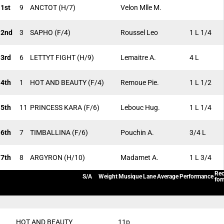
1st
9
ANCTOT
(H/7)
Velon Mlle M.
2nd
3
SAPHO
(F/4)
Roussel Leo
1 L 1/4
3rd
6
LETTYT FIGHT
(H/9)
Lemaitre A.
4 L
4th
1
HOT AND BEAUTY
(F/4)
Remoue Pie.
1 L 1/2
5th
11
PRINCESS KARA
(F/6)
Lebouc Hug.
1 L 1/4
6th
7
TIMBALLINA
(F/6)
Pouchin A.
3/4 L
7th
8
ARGYRON
(H/10)
Madamet A.
1 L 3/4
Rec
S/A
Weight
Musique
Lane
Average
Performance
for
HOT AND BEAUTY
11p