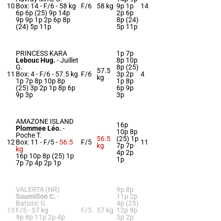
10
Box: 14 -
F/6 -
58 kg
F/6
58 kg
9p 1p
14
6p 6p (25) 9p 14p
2p 6p
9p 9p 1p 2p 6p 8p
8p (24)
(24) 5p 11p
5p 11p
PRINCESS KARA
1p 7p
Lebouc Hug.
-
Juillet
8p 10p
G.
8p (25)
57.5
11
Box: 4 -
F/6 -
57.5 kg
F/6
3p 2p
4
kg
1p 7p 8p 10p 8p
1p 8p
(25) 3p 2p 1p 8p 6p
6p 9p
9p 3p
3p
AMAZONE ISLAND
16p
Plommee Léo.
-
10p 8p
Poche T.
56.5
(25) 1p
12
Box: 11 -
F/5 -
56.5
F/5
11
kg
7p 7p
kg
4p 2p
16p 10p 8p (25) 1p
1p
7p 7p 4p 2p 1p
VALERTA (NR)
9p 8p
Soumillon C.
-
11p 2p
Batistic G.
4p (25)
13
F/5 -
57 kg
F/5
57 kg
12p 9p
9p 8p 11p 2p 4p
5p 2p