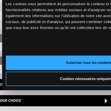
Les cookies nous permettent de personnaliser le contenu et l
3-6
5,80 €
fonctionnalités relatives aux médias sociaux et d'analyser no
également des informations sur l'utilisation de notre site av
3-1
5,80 €
sociaux, de publicité et d'analyse, qui peuvent combiner cell
6-1
5,80 €
que vous leur avez fournies ou qu'ils ont collectées lors de vo
9-3-6-1
296,70 €
Autoriser tous les cookie
9-3-6-1-11
456,50 €
Cookies nécessaires unique
OUR TIPS
OUR CHOICE