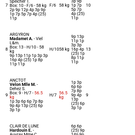
3p 9p
Speicher T.
7
F/6
58 kg
1p 7p
10
Box: 10 -
F/6 -
58 kg
5p 7p
2p 9p 12p 4p 3p 9p
4p (25)
1p 7p 5p 7p 4p (25)
11p
11p
ARGYRON
9p 13p
Madamet A.
-
Viel
11p 1p
L&m.
3p 3p
Box: 13 -
H/10 -
58
8
H/10
58 kg
16p 4p
13
kg
(25) 1p
9p 13p 11p 1p 3p 3p
8p 11p
16p 4p (25) 1p 8p
11p
11p 11p
ANCTOT
1p 3p
Velon Mlle M.
-
6p 6p
Dehez S.
7p 8p
Box: 9 -
H/7 -
56.5
56.5
9
H/7
9p 4p
9
kg
kg
13p
1p 3p 6p 6p 7p 8p
(25) 6p
9p 4p 13p (25) 6p
3p 1p
3p 1p
CLAIR DE LUNE
6p 6p
Hardouin E.
-
(25) 9p
Auvray Mme C.
14p 9p