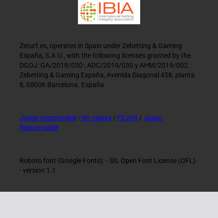
Zeturf.es, operates in Spain under Zebetting & Gaming
España, S.A.U., with the following licenses granted by the
DGOJ: GA/2018/030 ; ADC/2019/030 y AHM/2019/002.
Zebetting & Gaming España, Avenida Diagonal 458, planta
8, 08006 Barcelona. España
Juego responsable
:
No caigas
/
FEJAR
/
Juego
Responsable
Roboto font (Google Fonts). - SIL Open Font License (OFL)
- version 1.1