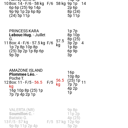
10
Box: 14 -
F/6 -
58 kg
F/6
58 kg
9p 1p
14
6p 6p (25) 9p 14p
2p 6p
9p 9p 1p 2p 6p 8p
8p (24)
(24) 5p 11p
5p 11p
PRINCESS KARA
1p 7p
Lebouc Hug.
-
Juillet
8p 10p
G.
8p (25)
57.5
11
Box: 4 -
F/6 -
57.5 kg
F/6
3p 2p
4
kg
1p 7p 8p 10p 8p
1p 8p
(25) 3p 2p 1p 8p 6p
6p 9p
9p 3p
3p
AMAZONE ISLAND
16p
Plommee Léo.
-
10p 8p
Poche T.
56.5
(25) 1p
12
Box: 11 -
F/5 -
56.5
F/5
11
kg
7p 7p
kg
4p 2p
16p 10p 8p (25) 1p
1p
7p 7p 4p 2p 1p
VALERTA (NR)
9p 8p
Soumillon C.
-
11p 2p
Batistic G.
4p (25)
13
F/5 -
57 kg
F/5
57 kg
12p 9p
9p 8p 11p 2p 4p
5p 2p