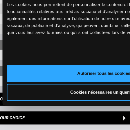
Les cookies nous permettent de personnaliser le contenu et l
3-6
5,80 €
fonctionnalités relatives aux médias sociaux et d'analyser no
également des informations sur l'utilisation de notre site av
3-1
5,80 €
sociaux, de publicité et d'analyse, qui peuvent combiner cell
6-1
5,80 €
que vous leur avez fournies ou qu'ils ont collectées lors de vo
9-3-6-1
296,70 €
Autoriser tous les cookie
9-3-6-1-11
456,50 €
Cookies nécessaires unique
OUR TIPS
OUR CHOICE