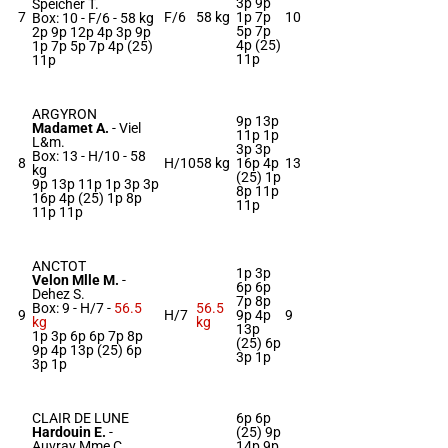
3p 9p
Speicher T.
7
F/6
58 kg
1p 7p
10
Box: 10 -
F/6 -
58 kg
5p 7p
2p 9p 12p 4p 3p 9p
4p (25)
1p 7p 5p 7p 4p (25)
11p
11p
ARGYRON
9p 13p
Madamet A.
-
Viel
11p 1p
L&m.
3p 3p
Box: 13 -
H/10 -
58
8
H/10
58 kg
16p 4p
13
kg
(25) 1p
9p 13p 11p 1p 3p 3p
8p 11p
16p 4p (25) 1p 8p
11p
11p 11p
ANCTOT
1p 3p
Velon Mlle M.
-
6p 6p
Dehez S.
7p 8p
Box: 9 -
H/7 -
56.5
56.5
9
H/7
9p 4p
9
kg
kg
13p
1p 3p 6p 6p 7p 8p
(25) 6p
9p 4p 13p (25) 6p
3p 1p
3p 1p
CLAIR DE LUNE
6p 6p
Hardouin E.
-
(25) 9p
Auvray Mme C.
14p 9p