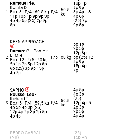
Remoue Pie.
-
10p 1p
Bonilla D.
9p 9p
60.5
1
Box: 3 -
F/4 -
60.5 kg
F/4
3p 4p
3
kg
11p 10p 1p 9p 9p 3p
4p 6p
4p 4p 6p (25) 2p 9p
(25) 2p
5p
9p 5p
KEEN APPROACH
5p 1p
2p 5p
Demuro C.
-
Pontoir
12p 8p
L. Mlle
2
F/5
60 kg
6p (25)
12
Box: 12 -
F/5 -
60 kg
3p 9p
5p 1p 2p 5p 12p 8p
15p 4p
6p (25) 3p 9p 15p
7p
4p 7p
4p 5p
SAPHO
4p 3p
Roussel Leo
-
(25)
Richard T.
59.5
3
F/4
12p 4p
5
Box: 5 -
F/4 -
59.5 kg
kg
2p 3p
4p 5p 4p 3p (25)
2p 5p
12p 4p 2p 3p 2p 5p
4p 4p
4p 4p
PEDRO CABRAL
(25)
(NR)
15p Ah