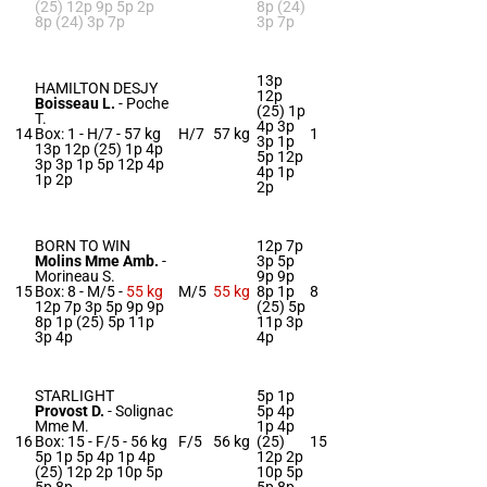
(25) 12p 9p 5p 2p
8p (24)
8p (24) 3p 7p
3p 7p
13p
HAMILTON DESJY
12p
Boisseau L.
-
Poche
(25) 1p
T.
4p 3p
14
Box: 1 -
H/7 -
57 kg
H/7
57 kg
1
3p 1p
13p 12p (25) 1p 4p
5p 12p
3p 3p 1p 5p 12p 4p
4p 1p
1p 2p
2p
BORN TO WIN
12p 7p
Molins Mme Amb.
-
3p 5p
Morineau S.
9p 9p
15
Box: 8 -
M/5 -
55 kg
M/5
55 kg
8p 1p
8
12p 7p 3p 5p 9p 9p
(25) 5p
8p 1p (25) 5p 11p
11p 3p
3p 4p
4p
STARLIGHT
5p 1p
Provost D.
-
Solignac
5p 4p
Mme M.
1p 4p
16
Box: 15 -
F/5 -
56 kg
F/5
56 kg
(25)
15
5p 1p 5p 4p 1p 4p
12p 2p
(25) 12p 2p 10p 5p
10p 5p