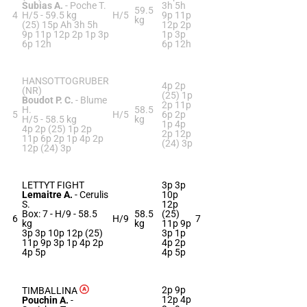
Subias A.
-
Poche T.
3h 5h
59.5
4
H/5 -
59.5 kg
H/5
9p 11p
kg
(25) 15p Ah 3h 5h
12p 2p
9p 11p 12p 2p 1p 3p
1p 3p
6p 12h
6p 12h
HANSOTTOGRUBER
4p 2p
(NR)
(25) 1p
Boudot P. C.
-
Blume
2p 11p
H.
58.5
5
H/5
6p 2p
H/5 -
58.5 kg
kg
1p 4p
4p 2p (25) 1p 2p
2p 12p
11p 6p 2p 1p 4p 2p
(24) 3p
12p (24) 3p
LETTYT FIGHT
3p 3p
Lemaitre A.
-
Cerulis
10p
S.
12p
Box: 7 -
H/9 -
58.5
58.5
(25)
6
H/9
7
kg
kg
11p 9p
3p 3p 10p 12p (25)
3p 1p
11p 9p 3p 1p 4p 2p
4p 2p
4p 5p
4p 5p
2p 9p
TIMBALLINA
12p 4p
Pouchin A.
-