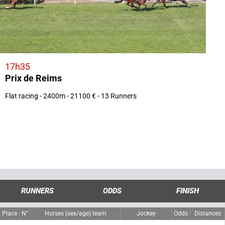
17h35
Prix de Reims
Flat racing - 2400m - 21100 € - 13 Runners
RUNNERS
ODDS
FINISH
Place
N°
Horses (sex/age) team
Jockey
Odds
Distances