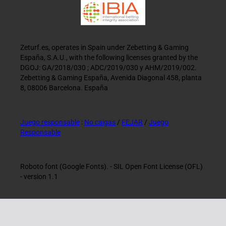
Zeturf.es, operates in Spain under Zebetting & Gaming
España, S.A.U., with the following licenses granted by the
DGOJ: GA/2018/030 ; ADC/2019/030 y AHM/2019/002.
Zebetting & Gaming España, Avenida Diagonal 458, planta
8, 08006 Barcelona. España
Juego responsable
:
No caigas
/
FEJAR
/
Juego
Responsable
Roboto font (Google Fonts). - SIL Open Font License (OFL)
- version 1.1