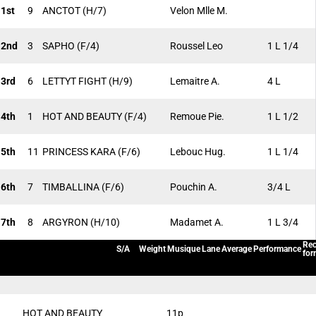
1st
9
ANCTOT
(H/7)
Velon Mlle M.
2nd
3
SAPHO
(F/4)
Roussel Leo
1 L 1/4
3rd
6
LETTYT FIGHT
(H/9)
Lemaitre A.
4 L
4th
1
HOT AND BEAUTY
(F/4)
Remoue Pie.
1 L 1/2
5th
11
PRINCESS KARA
(F/6)
Lebouc Hug.
1 L 1/4
6th
7
TIMBALLINA
(F/6)
Pouchin A.
3/4 L
7th
8
ARGYRON
(H/10)
Madamet A.
1 L 3/4
Rec
S/A
Weight
Musique
Lane
Average
Performance
for
HOT AND BEAUTY
11p