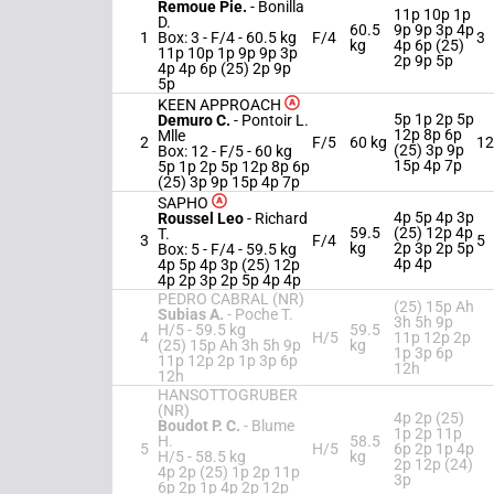
Remoue Pie.
-
Bonilla
11p 10p 1p
D.
60.5
9p 9p 3p 4p
1
Box: 3 -
F/4 -
60.5 kg
F/4
3
kg
4p 6p (25)
11p 10p 1p 9p 9p 3p
2p 9p 5p
4p 4p 6p (25) 2p 9p
5p
KEEN APPROACH
5p 1p 2p 5p
Demuro C.
-
Pontoir L.
12p 8p 6p
Mlle
2
F/5
60 kg
12
(25) 3p 9p
Box: 12 -
F/5 -
60 kg
15p 4p 7p
5p 1p 2p 5p 12p 8p 6p
(25) 3p 9p 15p 4p 7p
SAPHO
4p 5p 4p 3p
Roussel Leo
-
Richard
59.5
(25) 12p 4p
T.
3
F/4
5
kg
2p 3p 2p 5p
Box: 5 -
F/4 -
59.5 kg
4p 4p
4p 5p 4p 3p (25) 12p
4p 2p 3p 2p 5p 4p 4p
PEDRO CABRAL (NR)
(25) 15p Ah
Subias A.
-
Poche T.
3h 5h 9p
H/5 -
59.5 kg
59.5
4
H/5
11p 12p 2p
(25) 15p Ah 3h 5h 9p
kg
1p 3p 6p
11p 12p 2p 1p 3p 6p
12h
12h
HANSOTTOGRUBER
(NR)
4p 2p (25)
Boudot P. C.
-
Blume
1p 2p 11p
H.
58.5
5
H/5
6p 2p 1p 4p
H/5 -
58.5 kg
kg
2p 12p (24)
4p 2p (25) 1p 2p 11p
3p
6p 2p 1p 4p 2p 12p