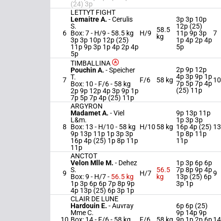
(24) 3p
LETTYT FIGHT
Lemaitre A.
-
Cerulis
3p 3p 10p
S.
12p (25)
58.5
6
Box: 7 -
H/9 -
58.5 kg
H/9
11p 9p 3p
7
kg
3p 3p 10p 12p (25)
1p 4p 2p 4p
11p 9p 3p 1p 4p 2p 4p
5p
5p
TIMBALLINA
2p 9p 12p
Pouchin A.
-
Speicher
4p 3p 9p 1p
T.
7
F/6
58 kg
10
7p 5p 7p 4p
Box: 10 -
F/6 -
58 kg
(25) 11p
2p 9p 12p 4p 3p 9p 1p
7p 5p 7p 4p (25) 11p
ARGYRON
Madamet A.
-
Viel
9p 13p 11p
L&m.
1p 3p 3p
8
Box: 13 -
H/10 -
58 kg
H/10
58 kg
16p 4p (25)
13
9p 13p 11p 1p 3p 3p
1p 8p 11p
16p 4p (25) 1p 8p 11p
11p
11p
ANCTOT
Velon Mlle M.
-
Dehez
1p 3p 6p 6p
S.
56.5
7p 8p 9p 4p
9
H/7
9
Box: 9 -
H/7 -
56.5 kg
kg
13p (25) 6p
1p 3p 6p 6p 7p 8p 9p
3p 1p
4p 13p (25) 6p 3p 1p
CLAIR DE LUNE
Hardouin E.
-
Auvray
6p 6p (25)
Mme C.
9p 14p 9p
10
Box: 14 -
F/6 -
58 kg
F/6
58 kg
9p 1p 2p 6p
14