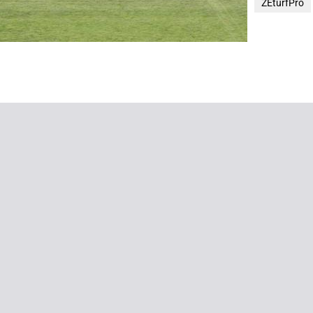
ZEturfPro