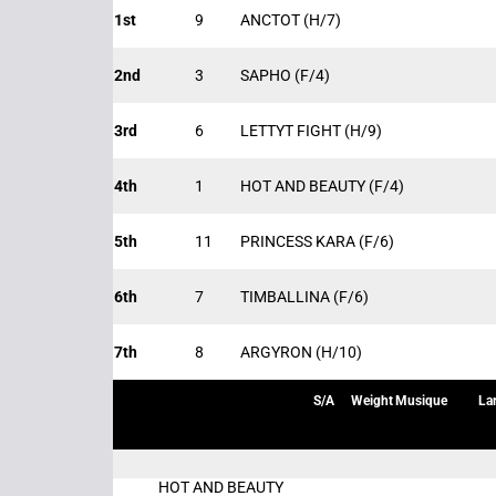
1st
9
ANCTOT
(H/7)
2nd
3
SAPHO
(F/4)
3rd
6
LETTYT FIGHT
(H/9)
4th
1
HOT AND BEAUTY
(F/4)
5th
11
PRINCESS KARA
(F/6)
6th
7
TIMBALLINA
(F/6)
7th
8
ARGYRON
(H/10)
S/A
Weight
Musique
La
HOT AND BEAUTY