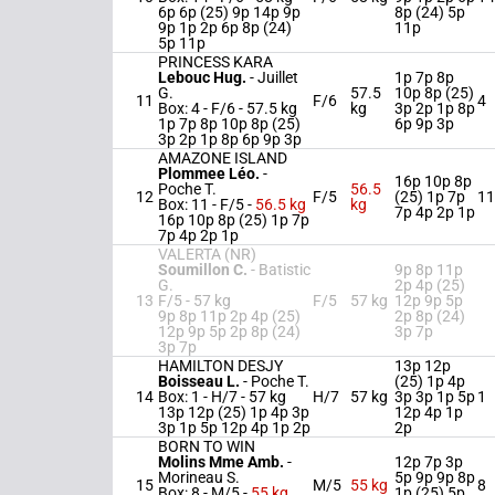
6p 6p (25) 9p 14p 9p
8p (24) 5p
9p 1p 2p 6p 8p (24)
11p
5p 11p
PRINCESS KARA
Lebouc Hug.
-
Juillet
1p 7p 8p
G.
57.5
10p 8p (25)
11
F/6
4
Box: 4 -
F/6 -
57.5 kg
kg
3p 2p 1p 8p
1p 7p 8p 10p 8p (25)
6p 9p 3p
3p 2p 1p 8p 6p 9p 3p
AMAZONE ISLAND
Plommee Léo.
-
16p 10p 8p
Poche T.
56.5
12
F/5
(25) 1p 7p
11
Box: 11 -
F/5 -
56.5 kg
kg
7p 4p 2p 1p
16p 10p 8p (25) 1p 7p
7p 4p 2p 1p
VALERTA (NR)
Soumillon C.
-
Batistic
9p 8p 11p
G.
2p 4p (25)
13
F/5 -
57 kg
F/5
57 kg
12p 9p 5p
9p 8p 11p 2p 4p (25)
2p 8p (24)
12p 9p 5p 2p 8p (24)
3p 7p
3p 7p
HAMILTON DESJY
13p 12p
Boisseau L.
-
Poche T.
(25) 1p 4p
14
Box: 1 -
H/7 -
57 kg
H/7
57 kg
3p 3p 1p 5p
1
13p 12p (25) 1p 4p 3p
12p 4p 1p
3p 1p 5p 12p 4p 1p 2p
2p
BORN TO WIN
Molins Mme Amb.
-
12p 7p 3p
Morineau S.
5p 9p 9p 8p
15
M/5
55 kg
8
Box: 8 -
M/5 -
55 kg
1p (25) 5p