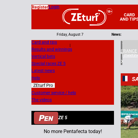
Login
Register
CARD
AND TIP
Friday, August 7
News:
Card and tips
|
Results and winnings
FRANCE
4 meetin
Vertical bets
Special races ZE 5
Latest news
Help
SA
ZEturf Pro
7
Customer service / help
The videos
08/07/
ZE 5
No more Pentafecta today!