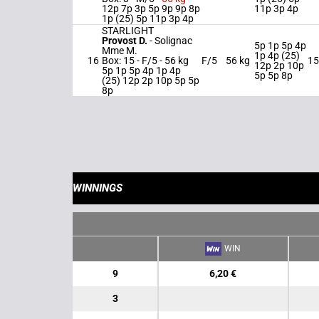
12p 7p 3p 5p 9p 9p 8p
11p 3p 4p
1p (25) 5p 11p 3p 4p
STARLIGHT
Provost D.
-
Solignac
5p 1p 5p 4p
Mme M.
1p 4p (25)
16
Box: 15 -
F/5 -
56 kg
F/5
56 kg
15
12p 2p 10p
5p 1p 5p 4p 1p 4p
5p 5p 8p
(25) 12p 2p 10p 5p 5p
8p
WINNINGS
WIN
9
6,20 €
3