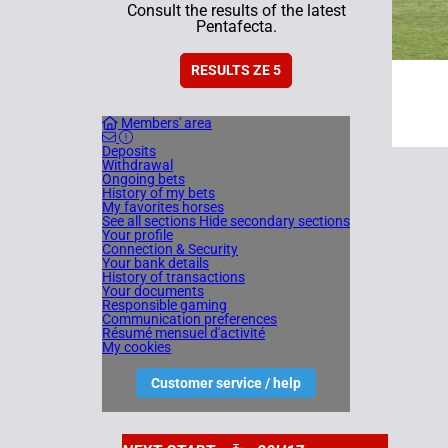
Consult the results of the latest
Pentafecta.
RESULTS ZE 5
Members' area
Deposits
Withdrawal
Ongoing bets
History of my bets
My favorites horses
See all sections
Hide secondary sections
Your profile
Connection & Security
Your bank details
History of transactions
Your documents
Responsible gaming
Communication preferences
Résumé mensuel d'activité
My cookies
Customer service / help