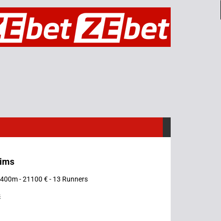
eims
 2400m - 21100 € - 13 Runners
s