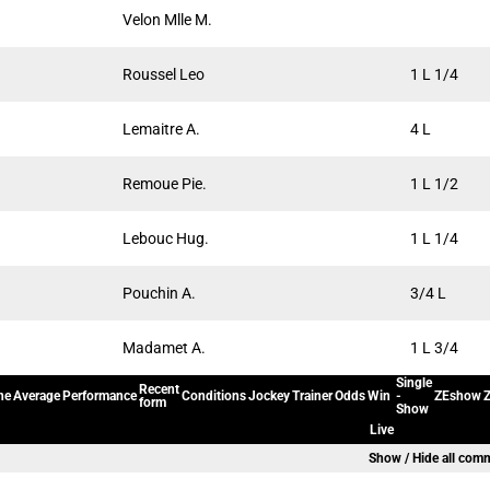
Velon Mlle M.
Roussel Leo
1 L 1/4
Lemaitre A.
4 L
Remoue Pie.
1 L 1/2
Lebouc Hug.
1 L 1/4
Pouchin A.
3/4 L
Madamet A.
1 L 3/4
Single
Recent
ne
Average
Performance
Conditions
Jockey
Trainer
Odds
Win
-
ZEshow
Z
form
Show
Live
Show / Hide all com