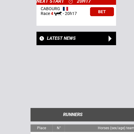
NEXT START
20H17
CABOURG
BET
Race
4
-
20h17
LATEST NEWS
RUNNERS
Place
N°
Horses (sex/age) tea