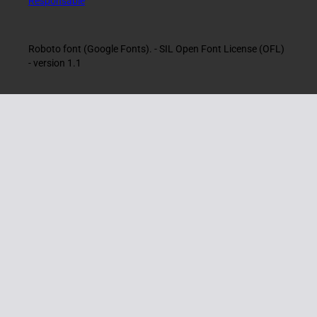
Responsable
Roboto font (Google Fonts). - SIL Open Font License (OFL)
- version 1.1