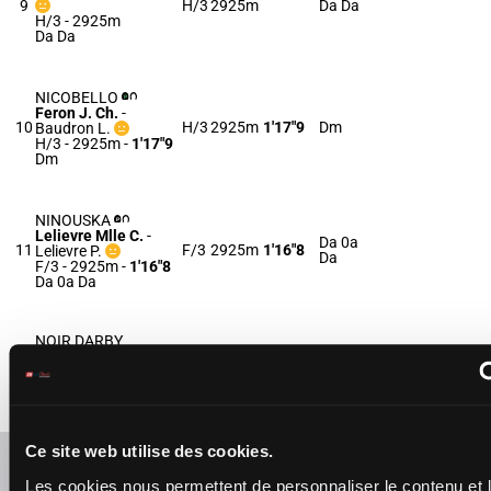
9
H/3
2925m
Da Da
H/3 - 2925m
Da Da
NICOBELLO
Feron J. Ch.
-
10
H/3
2925m
1'17"9
Dm
Baudron L.
H/3 - 2925m
-
1'17"9
Dm
NINOUSKA
Lelievre Mlle C.
-
Da 0a
11
F/3
2925m
1'16"8
Lelievre P.
Da
F/3 - 2925m
-
1'16"8
Da 0a Da
NOIR DARBY
Martens C.
-
Ent.
12
Martens S.C.
H/3
2925m
1'16"5
Da
H/3 - 2925m
-
1'16"5
Da
Ce site web utilise des cookies.
Refresh odds
Les cookies nous permettent de personnaliser le contenu et 