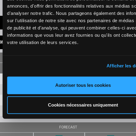
Presence of favorite horses
annonces, d'offrir des fonctionnalités relatives aux médias s
d'analyser notre trafic. Nous partageons également des info
sur l'utilisation de notre site avec nos partenaires de médias
LATEST NEWS
de publicité et d'analyse, qui peuvent combiner celles-ci ave
informations que vous leur avez fournies ou qu'ils ont collect
WINNINGS
votre utilisation de leurs services.
SINGLE
Afficher les d
12
8,70 €
5,00 €
Autoriser tous les cookies
5
7,40 €
2,90 €
11
9,00 €
Cookies nécessaires uniquement
7
6,10 €
FORECAST