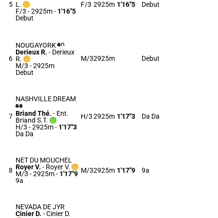
5
L.
F/3
2925m
1'16"5
Debut
F/3 - 2925m
-
1'16"5
Debut
NOUGAYORK
Derieux R.
-
Derieux
6
M/3
2925m
Debut
R.
M/3 - 2925m
Debut
NASHVILLE DREAM
Briand Thé.
-
Ent.
7
H/3
2925m
1'17"3
Da Da
Briand S.T.
H/3 - 2925m
-
1'17"3
Da Da
NET DU MOUCHEL
Royer V.
-
Royer V.
8
M/3
2925m
1'17"9
9a
M/3 - 2925m
-
1'17"9
9a
NEVADA DE JYR
Cinier D.
-
Cinier D.