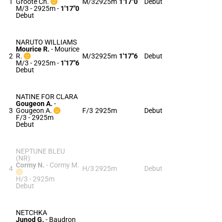
1
Groote Ch.
M/3
2925m
1'17"0
Debut
M/3 - 2925m
-
1'17"0
Debut
NARUTO WILLIAMS
Mourice R.
-
Mourice
2
R.
M/3
2925m
1'17"6
Debut
M/3 - 2925m
-
1'17"6
Debut
NATINE FOR CLARA
Gougeon A.
-
3
Gougeon A.
F/3
2925m
Debut
F/3 - 2925m
Debut
NEPTUNE BLEU
(NR)
Cormy N.
-
Cormy M.
4
H/3
2925m
Debut
H/3 - 2925m
Debut
NETCHKA
Junod G.
-
Baudron