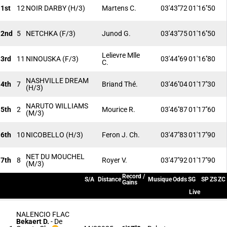
1st
12
NOIR DARBY
(H/3)
Martens C.
03'43''72
01'16''50
2nd
5
NETCHKA
(F/3)
Junod G.
03'43''75
01'16''50
Lelievre Mlle
3rd
11
NINOUSKA
(F/3)
03'44''69
01'16''80
C.
NASHVILLE DREAM
4th
7
Briand Thé.
03'46''04
01'17''30
(H/3)
NARUTO WILLIAMS
5th
2
Mourice R.
03'46''87
01'17''60
(M/3)
6th
10
NICOBELLO
(H/3)
Feron J. Ch.
03'47''83
01'17''90
NET DU MOUCHEL
7th
8
Royer V.
03'47''92
01'17''90
(M/3)
Record /
S/A
Distance
Musique
Odds
SG
SP
ZS
ZC
Gains
Live
NALENCIO FLAC
Bekaert D.
-
De