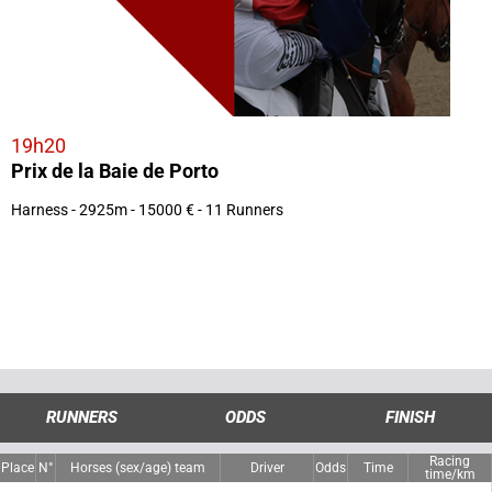
19h20
Prix de la Baie de Porto
Harness - 2925m - 15000 € - 11 Runners
RUNNERS
ODDS
FINISH
Racing
Place
N°
Horses (sex/age) team
Driver
Odds
Time
time/km