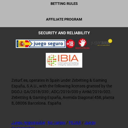
BETTING RULES
AFFILIATE PROGRAM
SECURITY AND RELIABILITY
Zeturf.es, operates in Spain under Zebetting & Gaming
España, S.A.U., with the following licenses granted by the
DGOJ: GA/2018/030 ; ADC/2019/030 y AHM/2019/002.
Zebetting & Gaming España, Avenida Diagonal 458, planta
8, 08006 Barcelona. España
Juego responsable
:
No caigas
/
FEJAR
/
Juego