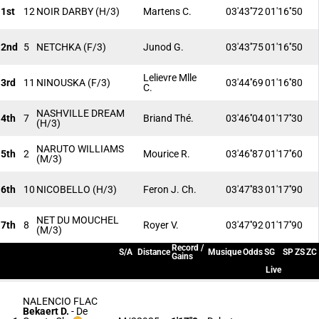
1st
12
NOIR DARBY
(H/3)
Martens C.
03'43''72
01'16''50
2nd
5
NETCHKA
(F/3)
Junod G.
03'43''75
01'16''50
Lelievre Mlle
3rd
11
NINOUSKA
(F/3)
03'44''69
01'16''80
C.
NASHVILLE DREAM
4th
7
Briand Thé.
03'46''04
01'17''30
(H/3)
NARUTO WILLIAMS
5th
2
Mourice R.
03'46''87
01'17''60
(M/3)
6th
10
NICOBELLO
(H/3)
Feron J. Ch.
03'47''83
01'17''90
NET DU MOUCHEL
7th
8
Royer V.
03'47''92
01'17''90
(M/3)
Record /
S/A
Distance
Musique
Odds
SG
SP
ZS
ZC
Gains
Live
NALENCIO FLAC
Bekaert D.
-
De