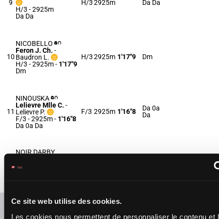
9
H/3
2925m
Da Da
H/3 - 2925m
Da Da
NICOBELLO
Feron J. Ch.
-
10
H/3
2925m
1'17"9
Dm
Baudron L.
H/3 - 2925m
-
1'17"9
Dm
NINOUSKA
Lelievre Mlle C.
-
Da 0a
11
F/3
2925m
1'16"8
Lelievre P.
Da
F/3 - 2925m
-
1'16"8
Da 0a Da
NOIR DARBY
Martens C.
-
Ent.
12
Martens S.C.
H/3
2925m
1'16"5
Da
H/3 - 2925m
-
1'16"5
Da
Ce site web utilise des cookies.
Refresh odds
Les cookies nous permettent de personnaliser le contenu et 