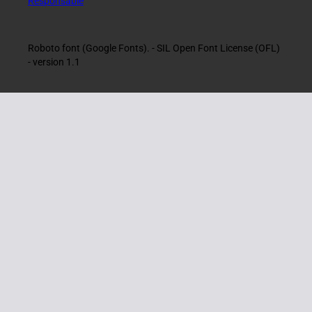
Responsable
Roboto font (Google Fonts). - SIL Open Font License (OFL)
- version 1.1