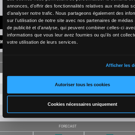
Presence of favorite horses
annonces, d'offrir des fonctionnalités relatives aux médias s
d'analyser notre trafic. Nous partageons également des info
sur l'utilisation de notre site avec nos partenaires de médias
LATEST NEWS
de publicité et d'analyse, qui peuvent combiner celles-ci ave
informations que vous leur avez fournies ou qu'ils ont collect
WINNINGS
votre utilisation de leurs services.
SINGLE
Afficher les d
12
8,70 €
5,00 €
Autoriser tous les cookies
5
7,40 €
2,90 €
11
9,00 €
Cookies nécessaires uniquement
7
6,10 €
FORECAST