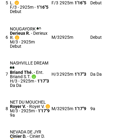
5
L.
F/3
2925m
1'16"5
Debut
F/3 - 2925m
-
1'16"5
Debut
NOUGAYORK
Derieux R.
-
Derieux
6
M/3
2925m
Debut
R.
M/3 - 2925m
Debut
NASHVILLE DREAM
Briand Thé.
-
Ent.
7
H/3
2925m
1'17"3
Da Da
Briand S.T.
H/3 - 2925m
-
1'17"3
Da Da
NET DU MOUCHEL
Royer V.
-
Royer V.
8
M/3
2925m
1'17"9
9a
M/3 - 2925m
-
1'17"9
9a
NEVADA DE JYR
Cinier D.
-
Cinier D.