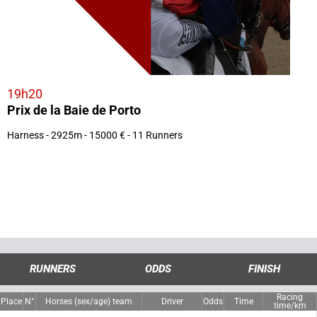
19h20
Prix de la Baie de Porto
Harness - 2925m - 15000 € - 11 Runners
RUNNERS
ODDS
FINISH
Racing
Place
N°
Horses (sex/age) team
Driver
Odds
Time
time/km