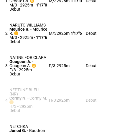
1
Groote Ch.
M/3
2925m
1'17"0
Debut
M/3 - 2925m
-
1'17"0
Debut
NARUTO WILLIAMS
Mourice R.
-
Mourice
2
R.
M/3
2925m
1'17"6
Debut
M/3 - 2925m
-
1'17"6
Debut
NATINE FOR CLARA
Gougeon A.
-
3
Gougeon A.
F/3
2925m
Debut
F/3 - 2925m
Debut
NEPTUNE BLEU
(NR)
Cormy N.
-
Cormy M.
4
H/3
2925m
Debut
H/3 - 2925m
Debut
NETCHKA
Junod G.
-
Baudron