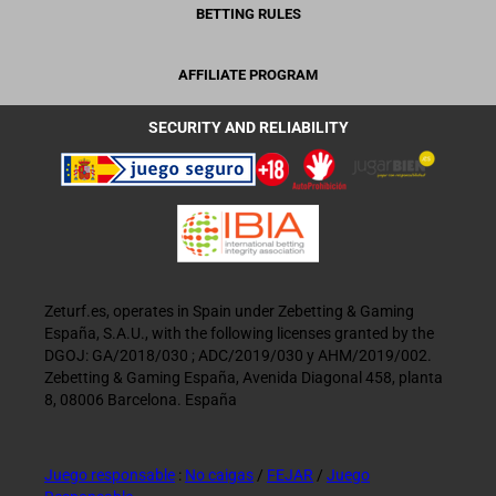
BETTING RULES
AFFILIATE PROGRAM
SECURITY AND RELIABILITY
Zeturf.es, operates in Spain under Zebetting & Gaming
España, S.A.U., with the following licenses granted by the
DGOJ: GA/2018/030 ; ADC/2019/030 y AHM/2019/002.
Zebetting & Gaming España, Avenida Diagonal 458, planta
8, 08006 Barcelona. España
Juego responsable
:
No caigas
/
FEJAR
/
Juego