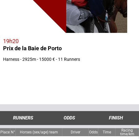
19h20
Prix de la Baie de Porto
Harness - 2925m - 15000 € - 11 Runners
RUNNERS
ODDS
FINISH
Racing
Place
N°
Horses (sex/age) team
Driver
Odds
Time
time/km