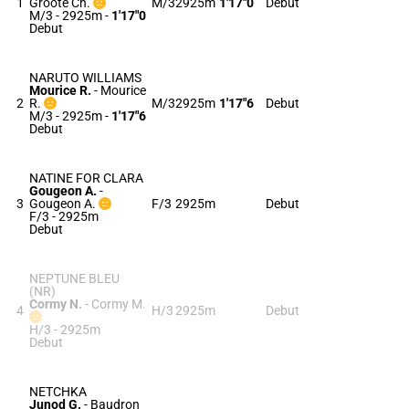
1
Groote Ch.
M/3
2925m
1'17"0
Debut
M/3 - 2925m
-
1'17"0
Debut
NARUTO WILLIAMS
Mourice R.
-
Mourice
2
R.
M/3
2925m
1'17"6
Debut
M/3 - 2925m
-
1'17"6
Debut
NATINE FOR CLARA
Gougeon A.
-
3
Gougeon A.
F/3
2925m
Debut
F/3 - 2925m
Debut
NEPTUNE BLEU
(NR)
Cormy N.
-
Cormy M.
4
H/3
2925m
Debut
H/3 - 2925m
Debut
NETCHKA
Junod G.
-
Baudron