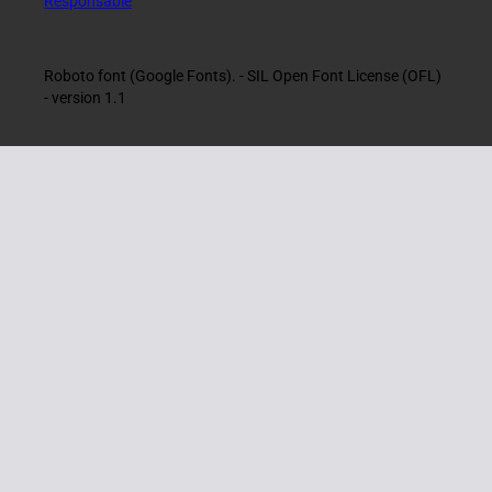
Responsable
Roboto font (Google Fonts). - SIL Open Font License (OFL)
- version 1.1