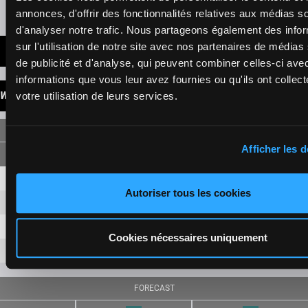
Presence of favorite horses
annonces, d'offrir des fonctionnalités relatives aux médias s
d'analyser notre trafic. Nous partageons également des info
sur l'utilisation de notre site avec nos partenaires de médias
LATEST NEWS
de publicité et d'analyse, qui peuvent combiner celles-ci ave
informations que vous leur avez fournies ou qu'ils ont collect
WINNINGS
votre utilisation de leurs services.
SINGLE
Afficher les d
12
8,70 €
5,00 €
Autoriser tous les cookies
5
7,40 €
2,90 €
11
9,00 €
Cookies nécessaires uniquement
7
6,10 €
FORECAST