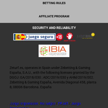
BETTING RULES
AFFILIATE PROGRAM
SECURITY AND RELIABILITY
Zeturf.es, operates in Spain under Zebetting & Gaming
España, S.A.U., with the following licenses granted by the
DGOJ: GA/2018/030 ; ADC/2019/030 y AHM/2019/002.
Zebetting & Gaming España, Avenida Diagonal 458, planta
8, 08006 Barcelona. España
Juego responsable
:
No caigas
/
FEJAR
/
Juego