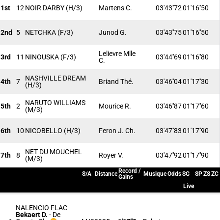
1st
12
NOIR DARBY
(H/3)
Martens C.
03'43''72
01'16''50
2nd
5
NETCHKA
(F/3)
Junod G.
03'43''75
01'16''50
Lelievre Mlle
3rd
11
NINOUSKA
(F/3)
03'44''69
01'16''80
C.
NASHVILLE DREAM
4th
7
Briand Thé.
03'46''04
01'17''30
(H/3)
NARUTO WILLIAMS
5th
2
Mourice R.
03'46''87
01'17''60
(M/3)
6th
10
NICOBELLO
(H/3)
Feron J. Ch.
03'47''83
01'17''90
NET DU MOUCHEL
7th
8
Royer V.
03'47''92
01'17''90
(M/3)
Record /
S/A
Distance
Musique
Odds
SG
SP
ZS
ZC
Gains
Live
NALENCIO FLAC
Bekaert D.
-
De