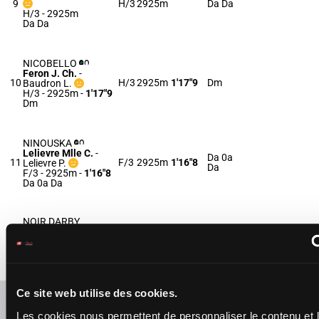
9
H/3
2925m
Da Da
H/3 - 2925m
Da Da
NICOBELLO
Feron J. Ch.
-
10
H/3
2925m
1'17"9
Dm
Baudron L.
H/3 - 2925m
-
1'17"9
Dm
NINOUSKA
Lelievre Mlle C.
-
Da 0a
11
F/3
2925m
1'16"8
Lelievre P.
Da
F/3 - 2925m
-
1'16"8
Da 0a Da
NOIR DARBY
Martens C.
-
Ent.
12
Martens S.C.
H/3
2925m
1'16"5
Da
H/3 - 2925m
-
1'16"5
Da
Ce site web utilise des cookies.
Refresh odds
Les cookies nous permettent de personnaliser le contenu et 