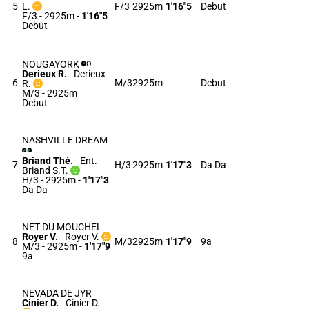
5
L.
F/3
2925m
1'16"5
Debut
F/3 - 2925m
-
1'16"5
Debut
NOUGAYORK
Derieux R.
-
Derieux
6
M/3
2925m
Debut
R.
M/3 - 2925m
Debut
NASHVILLE DREAM
Briand Thé.
-
Ent.
7
H/3
2925m
1'17"3
Da Da
Briand S.T.
H/3 - 2925m
-
1'17"3
Da Da
NET DU MOUCHEL
Royer V.
-
Royer V.
8
M/3
2925m
1'17"9
9a
M/3 - 2925m
-
1'17"9
9a
NEVADA DE JYR
Cinier D.
-
Cinier D.