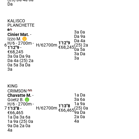
Da
KALISCO
PLANCHETTE
3a 0a
Cinier Mat.
-
Da 9a
Izzo M.
Da 4a
1'12"9
H/6 - 2700m
-
6
H/6
2700m
(25) 2a
€68,245
1'12"9
-
0a 5a
€68,245
3a Da
3a 0a Da 9a
3a
Da 4a (25) 2a
0a 5a 3a Da
3a
KING
CRIMSON
1a Da
Chavatte M.
-
3a 6a
Goetz B.
1a 9a
H/6 - 2700m
-
1'13"8
7
H/6
2700m
(25) 0a
1'13"8
-
€66,465
9a Da
€66,465
2a 0a
1a Da 3a 6a
4a
1a 9a (25) 0a
9a Da 2a 0a
4a