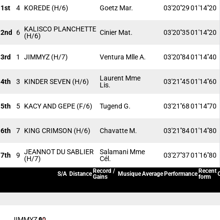
1st
4
KOREDE
(H/6)
Goetz Mar.
03'20''29
01'14''20
KALISCO PLANCHETTE
2nd
6
Cinier Mat.
03'20''35
01'14''20
(H/6)
3rd
1
JIMMYZ
(H/7)
Ventura Mlle A.
03'20''84
01'14''40
Laurent Mme
4th
3
KINDER SEVEN
(H/6)
03'21''45
01'14''60
Lis.
5th
5
KACY AND GEPE
(F/6)
Tugend G.
03'21''68
01'14''70
6th
7
KING CRIMSON
(H/6)
Chavatte M.
03'21''84
01'14''80
JEANNOT DU SABLIER
Salamani Mme
7th
9
03'27''37
01'16''80
(H/7)
Cél.
Record /
Recent
S/A
Distance
Musique
Average
Performance
Gains
form
JIMMYZ