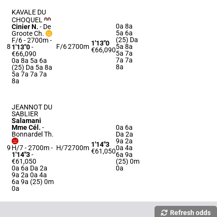
KAVALE DU
CHOQUEL
0a 8a
Cinier N.
-
De
5a 6a
Groote Ch.
(25) Da
F/6 - 2700m
-
1'13"0
8
F/6
2700m
5a 8a
1'13"0
-
€66,090
5a 7a
€66,090
7a 7a
0a 8a 5a 6a
8a
(25) Da 5a 8a
5a 7a 7a 7a
8a
JEANNOT DU
SABLIER
Salamani
Mme Cél.
-
0a 6a
Bonnardel Th.
Da 2a
9a 2a
1'14"3
9
H/7 - 2700m
-
H/7
2700m
0a 4a
€61,050
1'14"3
-
6a 9a
€61,050
(25) 0m
0a 6a Da 2a
0a
9a 2a 0a 4a
6a 9a (25) 0m
0a
Refresh odds