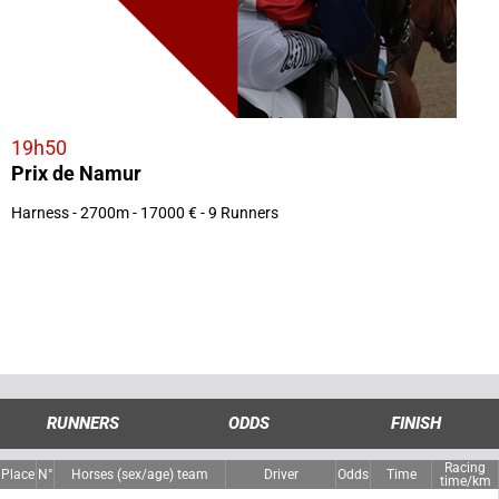
19h50
Prix de Namur
Harness - 2700m - 17000 € - 9 Runners
RUNNERS
ODDS
FINISH
Racing
Place
N°
Horses (sex/age) team
Driver
Odds
Time
time/km