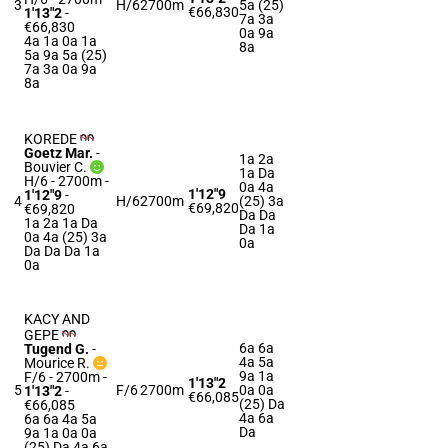
3
H/6
2700m
5a (25)
€66,830
1'13"2
-
7a 3a
€66,830
0a 9a
4a 1a 0a 1a
8a
5a 9a 5a (25)
7a 3a 0a 9a
8a
KOREDE
Goetz Mar.
-
1a 2a
Bouvier C.
1a Da
H/6 - 2700m
-
0a 4a
1'12"9
1'12"9
-
4
H/6
2700m
(25) 3a
€69,820
€69,820
Da Da
1a 2a 1a Da
Da 1a
0a 4a (25) 3a
0a
Da Da Da 1a
0a
KACY AND
GEPE
6a 6a
Tugend G.
-
4a 5a
Mourice R.
9a 1a
F/6 - 2700m
-
1'13"2
5
F/6
2700m
0a 0a
1'13"2
-
€66,085
(25) Da
€66,085
4a 6a
6a 6a 4a 5a
Da
9a 1a 0a 0a
(25) Da 4a 6a