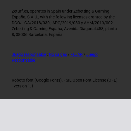
Zeturf.es, operates in Spain under Zebetting & Gaming
España, S.A.U., with the following licenses granted by the
DGOJ: GA/2018/030 ; ADC/2019/030 y AHM/2019/002.
Zebetting & Gaming España, Avenida Diagonal 458, planta
8, 08006 Barcelona. España
Juego responsable
:
No caigas
/
FEJAR
/
Juego
Responsable
Roboto font (Google Fonts). - SIL Open Font License (OFL)
- version 1.1