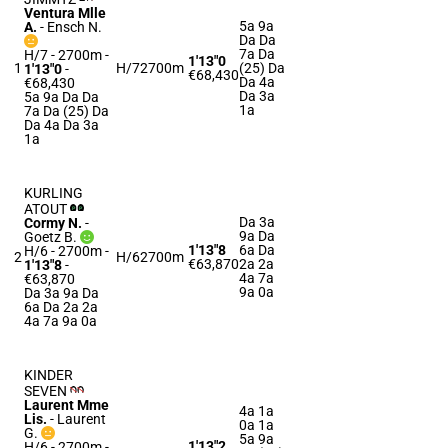
Ventura Mlle
5a 9a
A.
-
Ensch N.
Da Da
7a Da
H/7 - 2700m
-
1'13"0
1
H/7
2700m
(25) Da
1'13"0
-
€68,430
Da 4a
€68,430
Da 3a
5a 9a Da Da
1a
7a Da (25) Da
Da 4a Da 3a
1a
KURLING
ATOUT
Da 3a
Cormy N.
-
9a Da
Goetz B.
1'13"8
6a Da
H/6 - 2700m
-
2
H/6
2700m
€63,870
2a 2a
1'13"8
-
4a 7a
€63,870
9a 0a
Da 3a 9a Da
6a Da 2a 2a
4a 7a 9a 0a
KINDER
SEVEN
Laurent Mme
4a 1a
Lis.
-
Laurent
0a 1a
G.
5a 9a
1'13"2
H/6 - 2700m
-