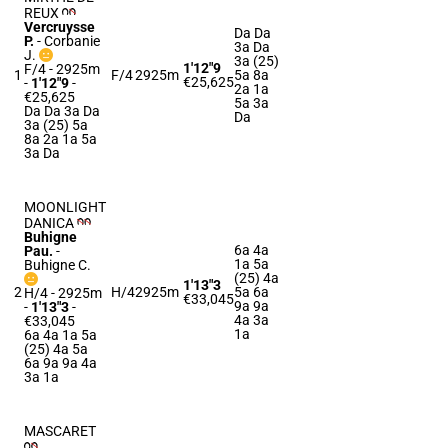
REUX
Vercruysse
Da Da
P.
-
Corbanie
3a Da
J.
3a (25)
1'12"9
F/4 - 2925m
1
F/4
2925m
5a 8a
€25,625
-
1'12"9
-
2a 1a
€25,625
5a 3a
Da Da 3a Da
Da
3a (25) 5a
8a 2a 1a 5a
3a Da
MOONLIGHT
DANICA
Buhigne
6a 4a
Pau.
-
1a 5a
Buhigne C.
(25) 4a
1'13"3
2
H/4
2925m
5a 6a
H/4 - 2925m
€33,045
9a 9a
-
1'13"3
-
4a 3a
€33,045
1a
6a 4a 1a 5a
(25) 4a 5a
6a 9a 9a 4a
3a 1a
MASCARET