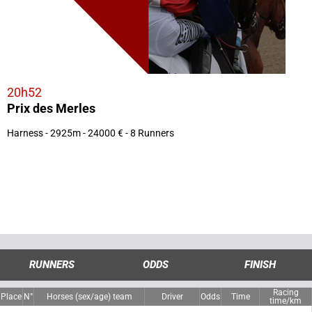
20h52
Prix des Merles
Harness - 2925m - 24000 € - 8 Runners
RUNNERS
ODDS
FINISH
Racing
Place
N°
Horses (sex/age) team
Driver
Odds
Time
time/km