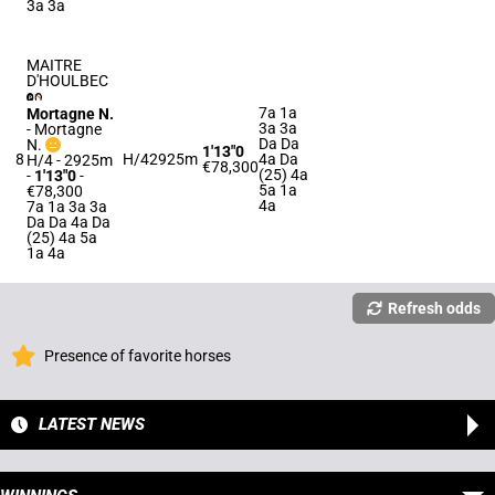
3a 3a
MAITRE
D'HOULBEC
7a 1a
Mortagne N.
3a 3a
-
Mortagne
Da Da
N.
1'13"0
8
H/4
2925m
4a Da
H/4 - 2925m
€78,300
(25) 4a
-
1'13"0
-
5a 1a
€78,300
4a
7a 1a 3a 3a
Da Da 4a Da
(25) 4a 5a
1a 4a
Refresh odds
Presence of favorite horses
LATEST NEWS