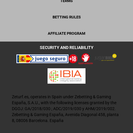
TERMS
BETTING RULES
AFFILIATE PROGRAM
SECURITY AND RELIABILITY
Zeturf.es, operates in Spain under Zebetting & Gaming
España, S.A.U., with the following licenses granted by the
DGOJ: GA/2018/030 ; ADC/2019/030 y AHM/2019/002.
Zebetting & Gaming España, Avenida Diagonal 458, planta
8, 08006 Barcelona. España