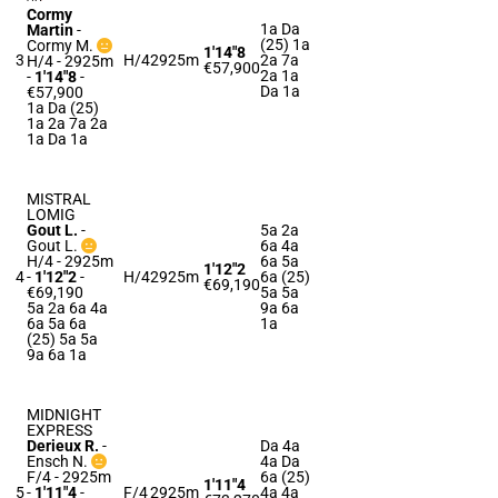
Cormy
1a Da
Martin
-
(25) 1a
Cormy M.
1'14"8
3
H/4
2925m
2a 7a
H/4 - 2925m
€57,900
2a 1a
-
1'14"8
-
Da 1a
€57,900
1a Da (25)
1a 2a 7a 2a
1a Da 1a
MISTRAL
LOMIG
Gout L.
-
5a 2a
Gout L.
6a 4a
H/4 - 2925m
6a 5a
1'12"2
4
-
1'12"2
-
H/4
2925m
6a (25)
€69,190
€69,190
5a 5a
5a 2a 6a 4a
9a 6a
6a 5a 6a
1a
(25) 5a 5a
9a 6a 1a
MIDNIGHT
EXPRESS
Derieux R.
-
Da 4a
Ensch N.
4a Da
F/4 - 2925m
6a (25)
1'11"4
5
-
1'11"4
-
F/4
2925m
4a 4a