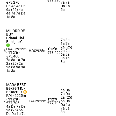
€73,270
€73,270
7a 7a
Da 4a 4a Da
Da 1a
6a (25) 4a
5a
4a 7a 7a Da
1a 5a
MILORD DE
BUY
Briand Thé.
-
7a 8a
Buhigne C.
1a 7a
2a (25)
H/4 - 2925m
1'12"6
6
H/4
2925m
2a 2a
-
1'12"6
-
€73,460
6a 9a
€73,460
3a 1a
7a 8a 1a 7a
3a
2a (25) 2a
2a 6a 9a 3a
1a 3a
MARA BEST
Bekaert D.
-
4a Da
Bekaert D.
7a Da
F/4 - 2925m
2a (25)
-
1'12"9
-
1'12"9
7
F/4
2925m
5a Da
€77,705
€77,705
Da 1a
4a Da 7a Da
7a 3a
2a (25) 5a
3a
Da Da 1a 7a