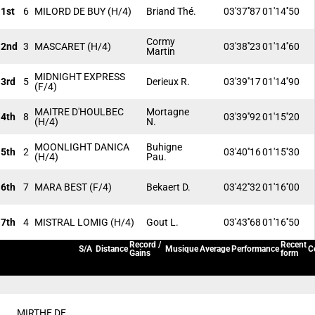
1st
6
MILORD DE BUY
(H/4)
Briand Thé.
03'37''87
01'14''50
Cormy
2nd
3
MASCARET
(H/4)
03'38''23
01'14''60
Martin
MIDNIGHT EXPRESS
3rd
5
Derieux R.
03'39''17
01'14''90
(F/4)
MAITRE D'HOULBEC
Mortagne
4th
8
03'39''92
01'15''20
(H/4)
N.
MOONLIGHT DANICA
Buhigne
5th
2
03'40''16
01'15''30
(H/4)
Pau.
6th
7
MARA BEST
(F/4)
Bekaert D.
03'42''32
01'16''00
7th
4
MISTRAL LOMIG
(H/4)
Gout L.
03'43''68
01'16''50
Record /
Recent
S/A
Distance
Musique
Average
Performance
C
Gains
form
MIRTHE DE