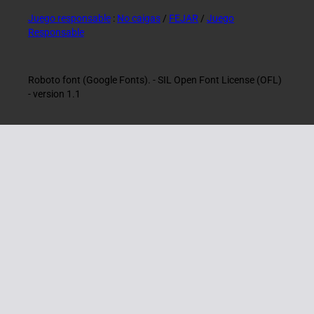
Juego responsable
:
No caigas
/
FEJAR
/
Juego
Responsable
Roboto font (Google Fonts). - SIL Open Font License (OFL)
- version 1.1