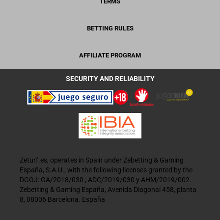
TERMS
BETTING RULES
AFFILIATE PROGRAM
SECURITY AND RELIABILITY
Zeturf.es, operates in Spain under Zebetting & Gaming
España, S.A.U., with the following licenses granted by the
DGOJ: GA/2018/030 ; ADC/2019/030 y AHM/2019/002.
Zebetting & Gaming España, Avenida Diagonal 458, planta
8, 08006 Barcelona. España