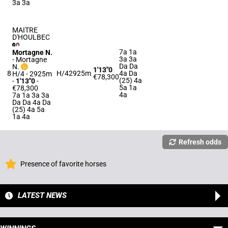
3a 3a
MAITRE
D'HOULBEC
7a 1a
Mortagne N.
3a 3a
-
Mortagne
Da Da
N.
1'13"0
8
H/4
2925m
4a Da
H/4 - 2925m
€78,300
(25) 4a
-
1'13"0
-
5a 1a
€78,300
4a
7a 1a 3a 3a
Da Da 4a Da
(25) 4a 5a
1a 4a
Refresh odds
Presence of favorite horses
LATEST NEWS