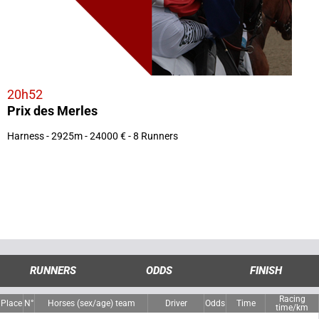
20h52
Prix des Merles
Harness - 2925m - 24000 € - 8 Runners
RUNNERS
ODDS
FINISH
Racing
Place
N°
Horses (sex/age) team
Driver
Odds
Time
time/km