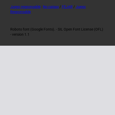
Juego responsable
:
No caigas
/
FEJAR
/
Juego
Responsable
Roboto font (Google Fonts). - SIL Open Font License (OFL)
- version 1.1