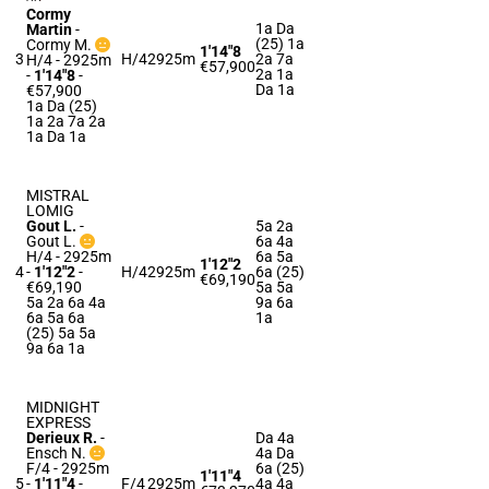
Cormy
1a Da
Martin
-
(25) 1a
Cormy M.
1'14"8
3
H/4
2925m
2a 7a
H/4 - 2925m
€57,900
2a 1a
-
1'14"8
-
Da 1a
€57,900
1a Da (25)
1a 2a 7a 2a
1a Da 1a
MISTRAL
LOMIG
Gout L.
-
5a 2a
Gout L.
6a 4a
H/4 - 2925m
6a 5a
1'12"2
4
-
1'12"2
-
H/4
2925m
6a (25)
€69,190
€69,190
5a 5a
5a 2a 6a 4a
9a 6a
6a 5a 6a
1a
(25) 5a 5a
9a 6a 1a
MIDNIGHT
EXPRESS
Derieux R.
-
Da 4a
Ensch N.
4a Da
F/4 - 2925m
6a (25)
1'11"4
5
-
1'11"4
-
F/4
2925m
4a 4a