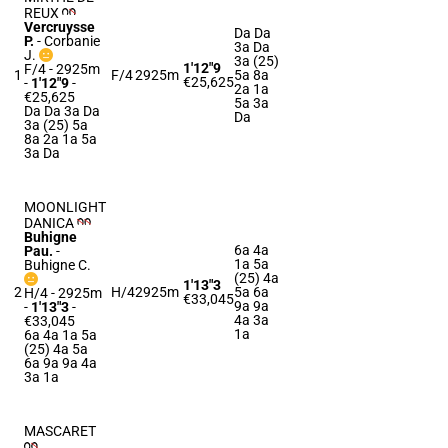
REUX
Vercruysse
Da Da
P.
-
Corbanie
3a Da
J.
3a (25)
1'12"9
F/4 - 2925m
1
F/4
2925m
5a 8a
€25,625
-
1'12"9
-
2a 1a
€25,625
5a 3a
Da Da 3a Da
Da
3a (25) 5a
8a 2a 1a 5a
3a Da
MOONLIGHT
DANICA
Buhigne
6a 4a
Pau.
-
1a 5a
Buhigne C.
(25) 4a
1'13"3
2
H/4
2925m
5a 6a
H/4 - 2925m
€33,045
9a 9a
-
1'13"3
-
4a 3a
€33,045
1a
6a 4a 1a 5a
(25) 4a 5a
6a 9a 9a 4a
3a 1a
MASCARET