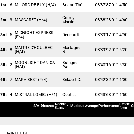
1st
6
MILORD DE BUY
(H/4)
Briand Thé.
03'37''87
01'14''50
Cormy
2nd
3
MASCARET
(H/4)
03'38''23
01'14''60
Martin
MIDNIGHT EXPRESS
3rd
5
Derieux R.
03'39''17
01'14''90
(F/4)
MAITRE D'HOULBEC
Mortagne
4th
8
03'39''92
01'15''20
(H/4)
N.
MOONLIGHT DANICA
Buhigne
5th
2
03'40''16
01'15''30
(H/4)
Pau.
6th
7
MARA BEST
(F/4)
Bekaert D.
03'42''32
01'16''00
7th
4
MISTRAL LOMIG
(H/4)
Gout L.
03'43''68
01'16''50
Record /
Recent
S/A
Distance
Musique
Average
Performance
C
Gains
form
MIRTHE DE