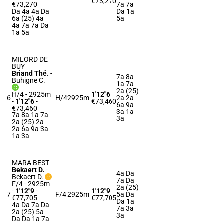
€73,270
€73,270
7a 7a
Da 4a 4a Da
Da 1a
6a (25) 4a
5a
4a 7a 7a Da
1a 5a
MILORD DE
BUY
Briand Thé.
-
7a 8a
Buhigne C.
1a 7a
2a (25)
H/4 - 2925m
1'12"6
6
H/4
2925m
2a 2a
-
1'12"6
-
€73,460
6a 9a
€73,460
3a 1a
7a 8a 1a 7a
3a
2a (25) 2a
2a 6a 9a 3a
1a 3a
MARA BEST
Bekaert D.
-
4a Da
Bekaert D.
7a Da
F/4 - 2925m
2a (25)
-
1'12"9
-
1'12"9
7
F/4
2925m
5a Da
€77,705
€77,705
Da 1a
4a Da 7a Da
7a 3a
2a (25) 5a
3a
Da Da 1a 7a