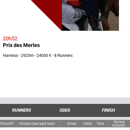
20h52
Prix des Merles
Harness - 2925m - 24000 € - 8 Runners
RUNNERS
ODDS
FINISH
Racing
Place
N°
Horses (sex/age) team
Driver
Odds
Time
time/km