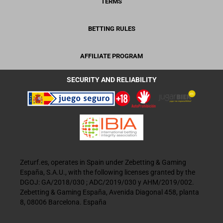
TERMS
BETTING RULES
AFFILIATE PROGRAM
SECURITY AND RELIABILITY
Zeturf.es, operates in Spain under Zebetting & Gaming
España, S.A.U., with the following licenses granted by the
DGOJ: GA/2018/030 ; ADC/2019/030 y AHM/2019/002.
Zebetting & Gaming España, Avenida Diagonal 458, planta
8, 08006 Barcelona. España