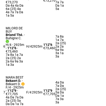
€73,270
€73,270
7a 7a
Da 4a 4a Da
Da 1a
6a (25) 4a
5a
4a 7a 7a Da
1a 5a
MILORD DE
BUY
Briand Thé.
-
7a 8a
Buhigne C.
1a 7a
2a (25)
H/4 - 2925m
1'12"6
6
H/4
2925m
2a 2a
-
1'12"6
-
€73,460
6a 9a
€73,460
3a 1a
7a 8a 1a 7a
3a
2a (25) 2a
2a 6a 9a 3a
1a 3a
MARA BEST
Bekaert D.
-
4a Da
Bekaert D.
7a Da
F/4 - 2925m
2a (25)
-
1'12"9
-
1'12"9
7
F/4
2925m
5a Da
€77,705
€77,705
Da 1a
4a Da 7a Da
7a 3a
2a (25) 5a
3a
Da Da 1a 7a