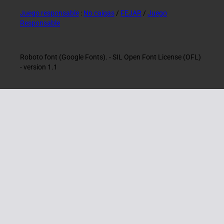
Juego responsable
:
No caigas
/
FEJAR
/
Juego
Responsable
Roboto font (Google Fonts). - SIL Open Font License (OFL)
- version 1.1