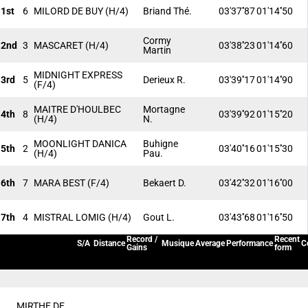
1st
6
MILORD DE BUY
(H/4)
Briand Thé.
03'37''87
01'14''50
Cormy
2nd
3
MASCARET
(H/4)
03'38''23
01'14''60
Martin
MIDNIGHT EXPRESS
3rd
5
Derieux R.
03'39''17
01'14''90
(F/4)
MAITRE D'HOULBEC
Mortagne
4th
8
03'39''92
01'15''20
(H/4)
N.
MOONLIGHT DANICA
Buhigne
5th
2
03'40''16
01'15''30
(H/4)
Pau.
6th
7
MARA BEST
(F/4)
Bekaert D.
03'42''32
01'16''00
7th
4
MISTRAL LOMIG
(H/4)
Gout L.
03'43''68
01'16''50
Record /
Recent
S/A
Distance
Musique
Average
Performance
C
Gains
form
MIRTHE DE