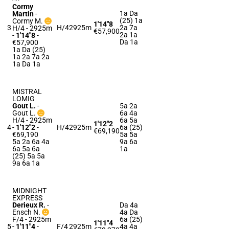
Cormy
1a Da
Martin
-
(25) 1a
Cormy M.
1'14"8
3
H/4
2925m
2a 7a
H/4 - 2925m
€57,900
2a 1a
-
1'14"8
-
Da 1a
€57,900
1a Da (25)
1a 2a 7a 2a
1a Da 1a
MISTRAL
LOMIG
Gout L.
-
5a 2a
Gout L.
6a 4a
H/4 - 2925m
6a 5a
1'12"2
4
-
1'12"2
-
H/4
2925m
6a (25)
€69,190
€69,190
5a 5a
5a 2a 6a 4a
9a 6a
6a 5a 6a
1a
(25) 5a 5a
9a 6a 1a
MIDNIGHT
EXPRESS
Derieux R.
-
Da 4a
Ensch N.
4a Da
F/4 - 2925m
6a (25)
1'11"4
5
-
1'11"4
-
F/4
2925m
4a 4a