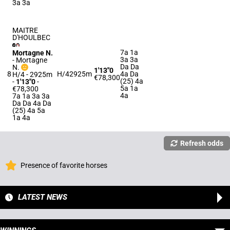
3a 3a
MAITRE
D'HOULBEC
7a 1a
Mortagne N.
3a 3a
-
Mortagne
Da Da
N.
1'13"0
8
H/4
2925m
4a Da
H/4 - 2925m
€78,300
(25) 4a
-
1'13"0
-
5a 1a
€78,300
4a
7a 1a 3a 3a
Da Da 4a Da
(25) 4a 5a
1a 4a
Refresh odds
Presence of favorite horses
LATEST NEWS