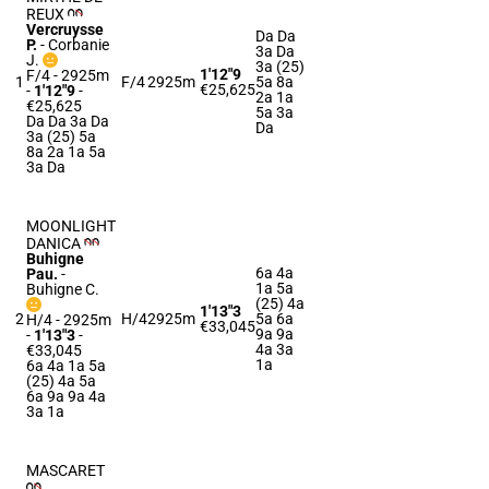
REUX
Vercruysse
Da Da
P.
-
Corbanie
3a Da
J.
3a (25)
1'12"9
F/4 - 2925m
1
F/4
2925m
5a 8a
€25,625
-
1'12"9
-
2a 1a
€25,625
5a 3a
Da Da 3a Da
Da
3a (25) 5a
8a 2a 1a 5a
3a Da
MOONLIGHT
DANICA
Buhigne
6a 4a
Pau.
-
1a 5a
Buhigne C.
(25) 4a
1'13"3
2
H/4
2925m
5a 6a
H/4 - 2925m
€33,045
9a 9a
-
1'13"3
-
4a 3a
€33,045
1a
6a 4a 1a 5a
(25) 4a 5a
6a 9a 9a 4a
3a 1a
MASCARET