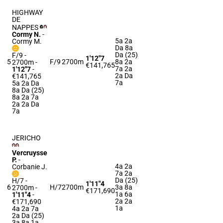
HIGHWAY
DE
NAPPES
Cormy N.
-
5a 2a
Cormy M.
Da 8a
Da (25)
F/9 -
1'12"7
5
F/9
2700m
8a 2a
2700m
-
€141,765
7a 2a
1'12"7
-
2a Da
€141,765
7a
5a 2a Da
8a Da (25)
8a 2a 7a
2a 2a Da
7a
JERICHO
Vercruysse
P.
-
4a 2a
Corbanie J.
7a 2a
Da (25)
H/7 -
1'11"4
6
H/7
2700m
3a 8a
2700m
-
€171,690
1a 6a
1'11"4
-
2a 2a
€171,690
1a
4a 2a 7a
2a Da (25)
3a 8a 1a