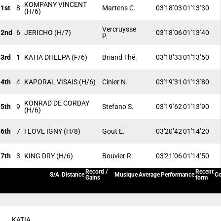
KOMPANY VINCENT
1st
8
Martens C.
03'18''03
01'13''30
(H/6)
Vercruysse
2nd
6
JERICHO
(H/7)
03'18''06
01'13''40
P.
3rd
1
KATIA DHELPA
(F/6)
Briand Thé.
03'18''33
01'13''50
4th
4
KAPORAL VISAIS
(H/6)
Cinier N.
03'19''31
01'13''80
KONRAD DE CORDAY
5th
9
Stefano S.
03'19''62
01'13''90
(H/6)
6th
7
I LOVE IGNY
(H/8)
Gout E.
03'20''42
01'14''20
7th
3
KING DRY
(H/6)
Bouvier R.
03'21''06
01'14''50
Record /
Recent
S/A
Distance
Musique
Average
Performance
Co
Gains
form
KATIA