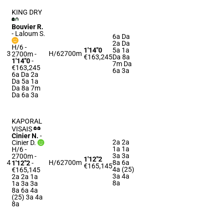
KING DRY
Bouvier R.
-
Laloum S.
6a Da
2a Da
H/6 -
1'14"0
5a 1a
3
H/6
2700m
2700m
-
€163,245
Da 8a
1'14"0
-
7m Da
€163,245
6a 3a
6a Da 2a
Da 5a 1a
Da 8a 7m
Da 6a 3a
KAPORAL
VISAIS
Cinier N.
-
2a 2a
Cinier D.
1a 1a
H/6 -
3a 3a
2700m
-
1'12"2
4
H/6
2700m
8a 6a
1'12"2
-
€165,145
4a (25)
€165,145
3a 4a
2a 2a 1a
8a
1a 3a 3a
8a 6a 4a
(25) 3a 4a
8a