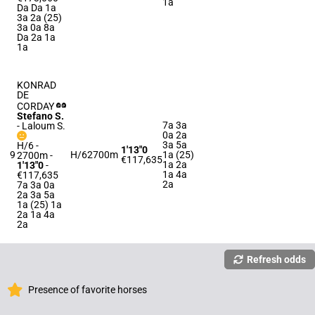
1a
Da Da 1a
3a 2a (25)
3a 0a 8a
Da 2a 1a
1a
KONRAD
DE
CORDAY
Stefano S.
7a 3a
-
Laloum S.
0a 2a
3a 5a
H/6 -
1'13"0
9
H/6
2700m
1a (25)
2700m
-
€117,635
1a 2a
1'13"0
-
1a 4a
€117,635
2a
7a 3a 0a
2a 3a 5a
1a (25) 1a
2a 1a 4a
2a
Refresh odds
Presence of favorite horses