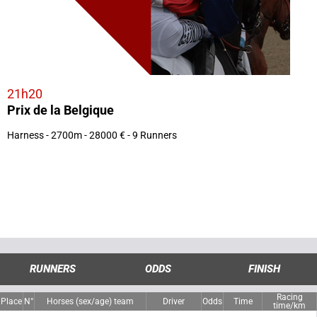
21h20
Prix de la Belgique
Harness - 2700m - 28000 € - 9 Runners
RUNNERS
ODDS
FINISH
Racing
Place
N°
Horses (sex/age) team
Driver
Odds
Time
time/km