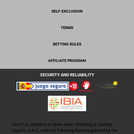
SELF-EXCLUSION
TERMS
BETTING RULES
AFFILIATE PROGRAM
SECURITY AND RELIABILITY
Zeturf.es, operates in Spain under Zebetting & Gaming
España, S.A.U., with the following licenses granted by the