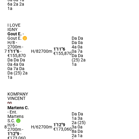
6a 2a 2a
1a
I LOVE
IGNY
Gout E.
-
Gout E.
Da Da
H/8 -
Da 0a
2700m
-
4a 0a
1'11"6
7
1'11"6
-
H/8
2700m
0a 7a
€155,870
€155,870
Da Da
Da Da Da
(25) 2a
0a 4a 0a
1a
0a 7a Da
Da (25) 2a
1a
KOMPANY
VINCENT
Martens C.
-
Ent.
Da Da
Martens
1a 3a
S.C.
2a (25)
1'12"9
H/6 -
8
H/6
2700m
3a 0a
€173,060
2700m
-
8a Da
1'12"9
-
2a 1a
€173,060