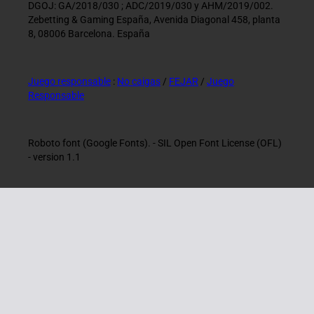
DGOJ: GA/2018/030 ; ADC/2019/030 y AHM/2019/002.
Zebetting & Gaming España, Avenida Diagonal 458, planta
8, 08006 Barcelona. España
Juego responsable
:
No caigas
/
FEJAR
/
Juego
Responsable
Roboto font (Google Fonts). - SIL Open Font License (OFL)
- version 1.1