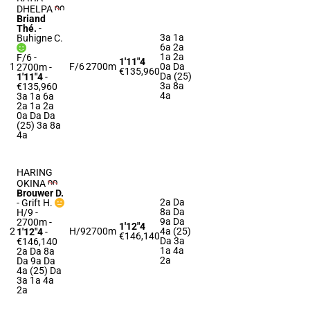
DHELPA
Briand
Thé.
-
3a 1a
Buhigne C.
6a 2a
1a 2a
F/6 -
1'11"4
1
F/6
2700m
0a Da
2700m
-
€135,960
Da (25)
1'11"4
-
3a 8a
€135,960
4a
3a 1a 6a
2a 1a 2a
0a Da Da
(25) 3a 8a
4a
HARING
OKINA
Brouwer D.
2a Da
-
Grift H.
8a Da
H/9 -
9a Da
2700m
-
1'12"4
2
H/9
2700m
4a (25)
1'12"4
-
€146,140
Da 3a
€146,140
1a 4a
2a Da 8a
2a
Da 9a Da
4a (25) Da
3a 1a 4a
2a