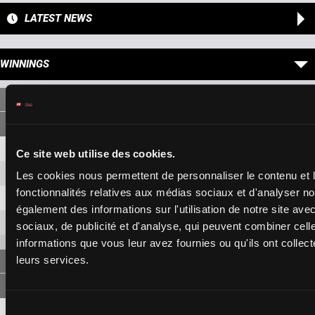
LATEST NEWS
WINNINGS
SINGLE
8
3,40 €
1,30 €
Ce site web utilise des cookies.
6
3,20 €
1,20 €
Les cookies nous permettent de personnaliser le contenu et l
fonctionnalités relatives aux médias sociaux et d'analyser no
1
1,10 €
également des informations sur l'utilisation de notre site av
4
5,20 €
sociaux, de publicité et d'analyse, qui peuvent combiner cell
informations que vous leur avez fournies ou qu'ils ont collecté
leurs services.
FORECAST
8-6
9,40 €
5,40 €