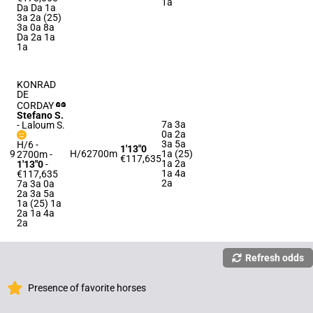
1a
Da Da 1a
3a 2a (25)
3a 0a 8a
Da 2a 1a
1a
KONRAD
DE
CORDAY
Stefano S.
7a 3a
-
Laloum S.
0a 2a
3a 5a
H/6 -
1'13"0
9
H/6
2700m
1a (25)
2700m
-
€117,635
1a 2a
1'13"0
-
1a 4a
€117,635
2a
7a 3a 0a
2a 3a 5a
1a (25) 1a
2a 1a 4a
2a
Refresh odds
Presence of favorite horses