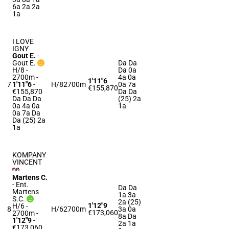
6a 2a 2a
1a
I LOVE
IGNY
Gout E.
-
Gout E.
Da Da
H/8 -
Da 0a
2700m
-
4a 0a
1'11"6
7
1'11"6
-
H/8
2700m
0a 7a
€155,870
€155,870
Da Da
Da Da Da
(25) 2a
0a 4a 0a
1a
0a 7a Da
Da (25) 2a
1a
KOMPANY
VINCENT
Martens C.
-
Ent.
Da Da
Martens
1a 3a
S.C.
2a (25)
1'12"9
H/6 -
8
H/6
2700m
3a 0a
€173,060
2700m
-
8a Da
1'12"9
-
2a 1a
€173,060