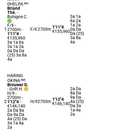
DHELPA
Briand
Thé.
-
3a 1a
Buhigne C.
6a 2a
1a 2a
F/6 -
1'11"4
1
F/6
2700m
0a Da
2700m
-
€135,960
Da (25)
1'11"4
-
3a 8a
€135,960
4a
3a 1a 6a
2a 1a 2a
0a Da Da
(25) 3a 8a
4a
HARING
OKINA
Brouwer D.
2a Da
-
Grift H.
8a Da
H/9 -
9a Da
2700m
-
1'12"4
2
H/9
2700m
4a (25)
1'12"4
-
€146,140
Da 3a
€146,140
1a 4a
2a Da 8a
2a
Da 9a Da
4a (25) Da
3a 1a 4a
2a