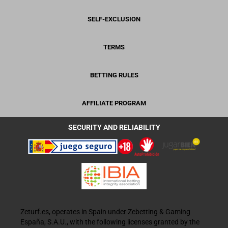
SELF-EXCLUSION
TERMS
BETTING RULES
AFFILIATE PROGRAM
SECURITY AND RELIABILITY
Zeturf.es, operates in Spain under Zebetting & Gaming
España, S.A.U., with the following licenses granted by the