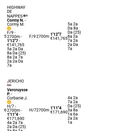
HIGHWAY
DE
NAPPES
Cormy N.
-
5a 2a
Cormy M.
Da 8a
Da (25)
F/9 -
1'12"7
5
F/9
2700m
8a 2a
2700m
-
€141,765
7a 2a
1'12"7
-
2a Da
€141,765
7a
5a 2a Da
8a Da (25)
8a 2a 7a
2a 2a Da
7a
JERICHO
Vercruysse
P.
-
4a 2a
Corbanie J.
7a 2a
Da (25)
H/7 -
1'11"4
6
H/7
2700m
3a 8a
2700m
-
€171,690
1a 6a
1'11"4
-
2a 2a
€171,690
1a
4a 2a 7a
2a Da (25)
3a 8a 1a