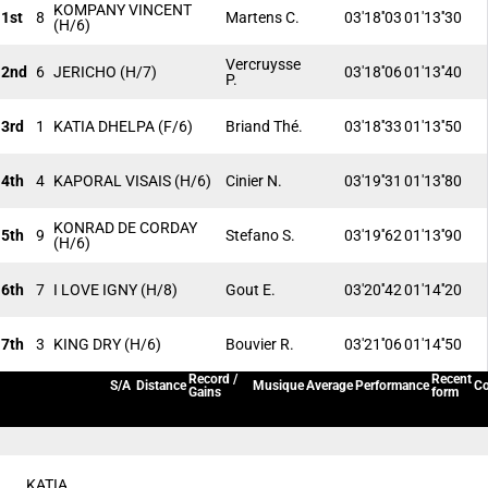
KOMPANY VINCENT
1st
8
Martens C.
03'18''03
01'13''30
(H/6)
Vercruysse
2nd
6
JERICHO
(H/7)
03'18''06
01'13''40
P.
3rd
1
KATIA DHELPA
(F/6)
Briand Thé.
03'18''33
01'13''50
4th
4
KAPORAL VISAIS
(H/6)
Cinier N.
03'19''31
01'13''80
KONRAD DE CORDAY
5th
9
Stefano S.
03'19''62
01'13''90
(H/6)
6th
7
I LOVE IGNY
(H/8)
Gout E.
03'20''42
01'14''20
7th
3
KING DRY
(H/6)
Bouvier R.
03'21''06
01'14''50
Record /
Recent
S/A
Distance
Musique
Average
Performance
Co
Gains
form
KATIA