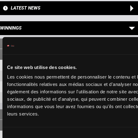
LATEST NEWS
WINNINGS
SINGLE
8
3,40 €
1,30 €
Ce site web utilise des cookies.
6
3,20 €
1,20 €
Les cookies nous permettent de personnaliser le contenu et l
fonctionnalités relatives aux médias sociaux et d'analyser no
1
1,10 €
également des informations sur l'utilisation de notre site av
4
5,20 €
sociaux, de publicité et d'analyse, qui peuvent combiner cell
informations que vous leur avez fournies ou qu'ils ont collecté
leurs services.
FORECAST
8-6
9,40 €
5,40 €