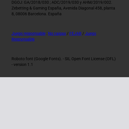
DGOJ: GA/2018/030 ; ADC/2019/030 y AHM/2019/002.
Zebetting & Gaming España, Avenida Diagonal 458, planta
8, 08006 Barcelona. España
Juego responsable
:
No caigas
/
FEJAR
/
Juego
Responsable
Roboto font (Google Fonts). - SIL Open Font License (OFL)
- version 1.1