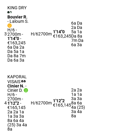
KING DRY
Bouvier R.
-
Laloum S.
6a Da
2a Da
H/6 -
1'14"0
5a 1a
3
H/6
2700m
2700m
-
€163,245
Da 8a
1'14"0
-
7m Da
€163,245
6a 3a
6a Da 2a
Da 5a 1a
Da 8a 7m
Da 6a 3a
KAPORAL
VISAIS
Cinier N.
-
2a 2a
Cinier D.
1a 1a
H/6 -
3a 3a
2700m
-
1'12"2
4
H/6
2700m
8a 6a
1'12"2
-
€165,145
4a (25)
€165,145
3a 4a
2a 2a 1a
8a
1a 3a 3a
8a 6a 4a
(25) 3a 4a
8a