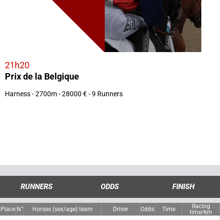
21h20
Prix de la Belgique
Harness - 2700m - 28000 € - 9 Runners
RUNNERS
ODDS
FINISH
Racing
Place
N°
Horses (sex/age) team
Driver
Odds
Time
time/km