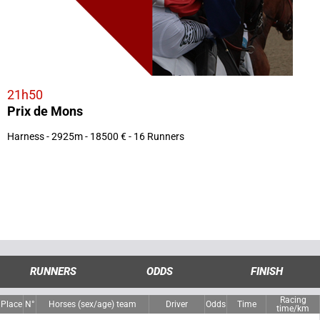
21h50
Prix de Mons
Harness - 2925m - 18500 € - 16 Runners
RUNNERS
ODDS
FINISH
Racing
Place
N°
Horses (sex/age) team
Driver
Odds
Time
time/km