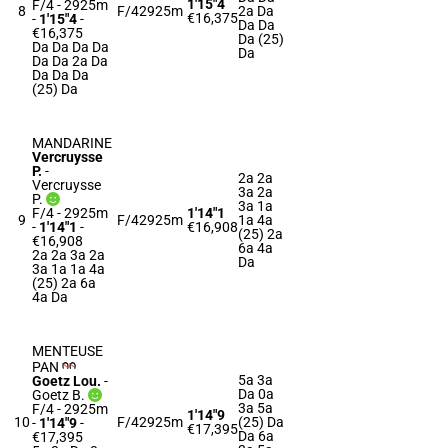
1'15"4
F/4 - 2925m
8
F/4
2925m
2a Da
€16,375
-
1'15"4
-
Da Da
€16,375
Da (25)
Da Da Da Da
Da
Da Da 2a Da
Da Da Da
(25) Da
MANDARINE
Vercruysse
P.
-
2a 2a
Vercruysse
3a 2a
P.
3a 1a
F/4 - 2925m
1'14"1
9
F/4
2925m
1a 4a
-
1'14"1
-
€16,908
(25) 2a
€16,908
6a 4a
2a 2a 3a 2a
Da
3a 1a 1a 4a
(25) 2a 6a
4a Da
MENTEUSE
PAN
5a 3a
Goetz Lou.
-
Da 0a
Goetz B.
3a 5a
F/4 - 2925m
1'14"9
10
F/4
2925m
(25) Da
-
1'14"9
-
€17,395
Da 6a
€17,395