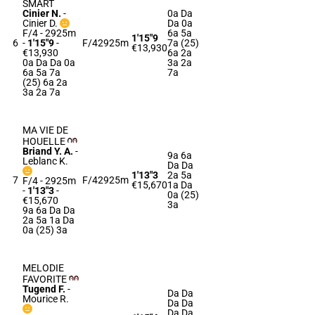
SMART
Cinier N.
-
0a Da
Cinier D.
Da 0a
F/4 - 2925m
6a 5a
1'15"9
6
-
1'15"9
-
F/4
2925m
7a (25)
€13,930
€13,930
6a 2a
0a Da Da 0a
3a 2a
6a 5a 7a
7a
(25) 6a 2a
3a 2a 7a
MA VIE DE
HOUELLE
Briand Y. A.
-
9a 6a
Leblanc K.
Da Da
1'13"3
2a 5a
7
F/4
2925m
F/4 - 2925m
€15,670
1a Da
-
1'13"3
-
0a (25)
€15,670
3a
9a 6a Da Da
2a 5a 1a Da
0a (25) 3a
MELODIE
FAVORITE
Tugend F.
-
Da Da
Mourice R.
Da Da
Da Da