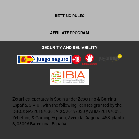
BETTING RULES
AFFILIATE PROGRAM
SECURITY AND RELIABILITY
Zeturf.es, operates in Spain under Zebetting & Gaming
España, S.A.U., with the following licenses granted by the
DGOJ: GA/2018/030 ; ADC/2019/030 y AHM/2019/002.
Zebetting & Gaming España, Avenida Diagonal 458, planta
8, 08006 Barcelona. España