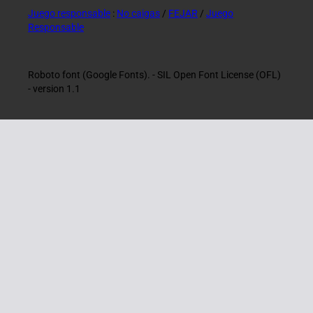
Juego responsable
:
No caigas
/
FEJAR
/
Juego
Responsable
Roboto font (Google Fonts). - SIL Open Font License (OFL)
- version 1.1