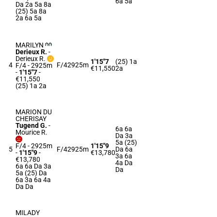
6a 5a
Da 2a 5a 8a
(25) 5a 8a
2a 6a 5a
MARILYN
Derieux R.
-
Derieux R.
1'15"7
(25) 1a
4
F/4
2925m
F/4 - 2925m
€11,550
2a
-
1'15"7
-
€11,550
(25) 1a 2a
MARION DU
CHERISAY
Tugend G.
-
6a 6a
Mourice R.
Da 3a
5a (25)
F/4 - 2925m
1'15"9
5
F/4
2925m
Da 6a
-
1'15"9
-
€13,780
3a 6a
€13,780
4a Da
6a 6a Da 3a
Da
5a (25) Da
6a 3a 6a 4a
Da Da
MILADY