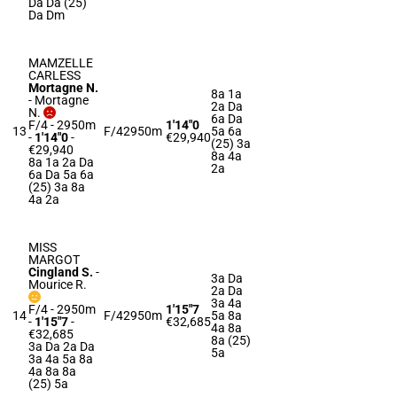
Da Da (25)
Da Dm
MAMZELLE
CARLESS
Mortagne N.
8a 1a
-
Mortagne
2a Da
N.
6a Da
F/4 - 2950m
1'14"0
13
F/4
2950m
5a 6a
-
1'14"0
-
€29,940
(25) 3a
€29,940
8a 4a
8a 1a 2a Da
2a
6a Da 5a 6a
(25) 3a 8a
4a 2a
MISS
MARGOT
Cingland S.
-
3a Da
Mourice R.
2a Da
3a 4a
F/4 - 2950m
1'15"7
14
F/4
2950m
5a 8a
-
1'15"7
-
€32,685
4a 8a
€32,685
8a (25)
3a Da 2a Da
5a
3a 4a 5a 8a
4a 8a 8a
(25) 5a