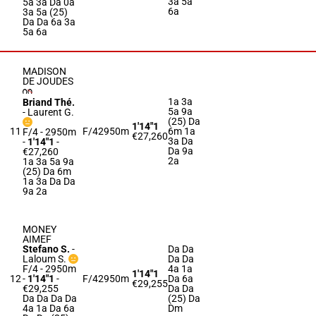
3a 5a
5a 3a Da 0a
6a
3a 5a (25)
Da Da 6a 3a
5a 6a
MADISON
DE JOUDES
1a 3a
Briand Thé.
5a 9a
-
Laurent G.
(25) Da
1'14"1
11
F/4
2950m
6m 1a
F/4 - 2950m
€27,260
3a Da
-
1'14"1
-
Da 9a
€27,260
2a
1a 3a 5a 9a
(25) Da 6m
1a 3a Da Da
9a 2a
MONEY
AIMEF
Stefano S.
-
Da Da
Laloum S.
Da Da
F/4 - 2950m
4a 1a
1'14"1
12
-
1'14"1
-
F/4
2950m
Da 6a
€29,255
€29,255
Da Da
Da Da Da Da
(25) Da
4a 1a Da 6a
Dm