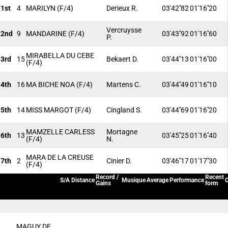
1st
4
MARILYN
(F/4)
Derieux R.
03'42''82
01'16''20
Vercruysse
2nd
9
MANDARINE
(F/4)
03'43''92
01'16''60
P.
MIRABELLA DU CEBE
3rd
15
Bekaert D.
03'44''13
01'16''00
(F/4)
4th
16
MA BICHE NOA
(F/4)
Martens C.
03'44''49
01'16''10
5th
14
MISS MARGOT
(F/4)
Cingland S.
03'44''69
01'16''20
MAMZELLE CARLESS
Mortagne
6th
13
03'45''25
01'16''40
(F/4)
N.
MARA DE LA CREUSE
7th
2
Cinier D.
03'46''17
01'17''30
(F/4)
Record /
Recent
S/A
Distance
Musique
Average
Performance
C
Gains
form
MAGUY DE