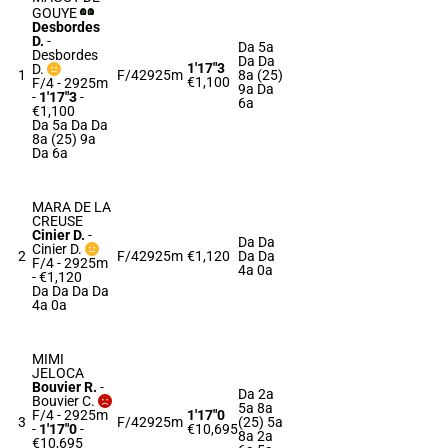
GOUYE
Desbordes
D.
-
Da 5a
Desbordes
Da Da
1'17"3
D.
1
F/4
2925m
8a (25)
€1,100
F/4 - 2925m
9a Da
-
1'17"3
-
6a
€1,100
Da 5a Da Da
8a (25) 9a
Da 6a
MARA DE LA
CREUSE
Cinier D.
-
Da Da
Cinier D.
2
F/4
2925m
€1,120
Da Da
F/4 - 2925m
4a 0a
- €1,120
Da Da Da Da
4a 0a
MIMI
JELOCA
Bouvier R.
-
Da 2a
Bouvier C.
5a 8a
F/4 - 2925m
1'17"0
3
F/4
2925m
(25) 5a
-
1'17"0
-
€10,695
8a 2a
€10,695