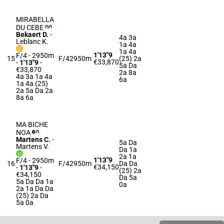
MIRABELLA
DU CEBE
Bekaert D.
-
4a 3a
Leblanc K.
1a 4a
1a 4a
1'13"9
F/4 - 2950m
15
F/4
2950m
(25) 2a
€33,870
-
1'13"9
-
5a Da
€33,870
2a 8a
4a 3a 1a 4a
6a
1a 4a (25)
2a 5a Da 2a
8a 6a
MA BICHE
NOA
Martens C.
-
5a Da
Martens V.
Da 1a
2a 1a
1'13"9
F/4 - 2950m
16
F/4
2950m
Da Da
€34,150
-
1'13"9
-
(25) 2a
€34,150
Da 5a
5a Da Da 1a
0a
2a 1a Da Da
(25) 2a Da
5a 0a