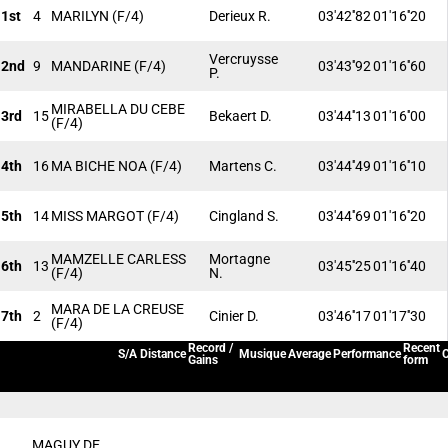
1st
4
MARILYN
(F/4)
Derieux R.
03'42''82
01'16''20
Vercruysse
2nd
9
MANDARINE
(F/4)
03'43''92
01'16''60
P.
MIRABELLA DU CEBE
3rd
15
Bekaert D.
03'44''13
01'16''00
(F/4)
4th
16
MA BICHE NOA
(F/4)
Martens C.
03'44''49
01'16''10
5th
14
MISS MARGOT
(F/4)
Cingland S.
03'44''69
01'16''20
MAMZELLE CARLESS
Mortagne
6th
13
03'45''25
01'16''40
(F/4)
N.
MARA DE LA CREUSE
7th
2
Cinier D.
03'46''17
01'17''30
(F/4)
Record /
Recent
S/A
Distance
Musique
Average
Performance
C
Gains
form
MAGUY DE