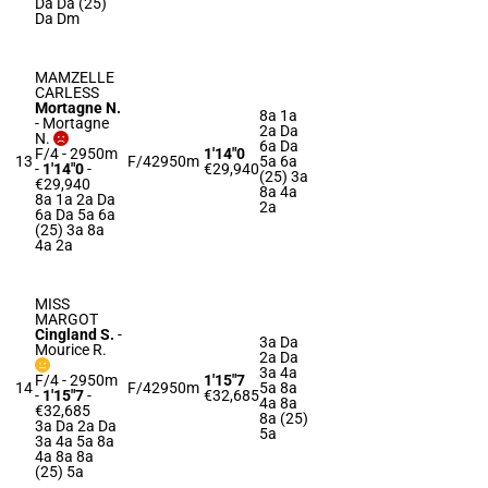
Da Da (25)
Da Dm
MAMZELLE
CARLESS
Mortagne N.
8a 1a
-
Mortagne
2a Da
N.
6a Da
F/4 - 2950m
1'14"0
13
F/4
2950m
5a 6a
-
1'14"0
-
€29,940
(25) 3a
€29,940
8a 4a
8a 1a 2a Da
2a
6a Da 5a 6a
(25) 3a 8a
4a 2a
MISS
MARGOT
Cingland S.
-
3a Da
Mourice R.
2a Da
3a 4a
F/4 - 2950m
1'15"7
14
F/4
2950m
5a 8a
-
1'15"7
-
€32,685
4a 8a
€32,685
8a (25)
3a Da 2a Da
5a
3a 4a 5a 8a
4a 8a 8a
(25) 5a