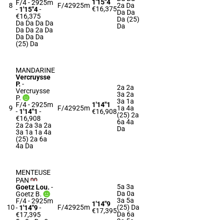
1'15"4
F/4 - 2925m
8
F/4
2925m
2a Da
€16,375
-
1'15"4
-
Da Da
€16,375
Da (25)
Da Da Da Da
Da
Da Da 2a Da
Da Da Da
(25) Da
MANDARINE
Vercruysse
P.
-
2a 2a
Vercruysse
3a 2a
P.
3a 1a
F/4 - 2925m
1'14"1
9
F/4
2925m
1a 4a
-
1'14"1
-
€16,908
(25) 2a
€16,908
6a 4a
2a 2a 3a 2a
Da
3a 1a 1a 4a
(25) 2a 6a
4a Da
MENTEUSE
PAN
5a 3a
Goetz Lou.
-
Da 0a
Goetz B.
3a 5a
F/4 - 2925m
1'14"9
10
F/4
2925m
(25) Da
-
1'14"9
-
€17,395
Da 6a
€17,395