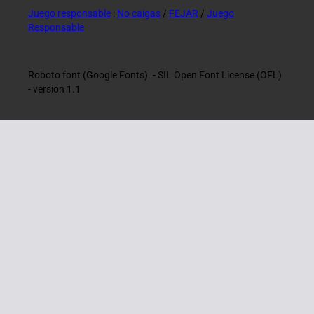
Juego responsable
:
No caigas
/
FEJAR
/
Juego
Responsable
Roboto font (Google Fonts). - SIL Open Font License (OFL)
- version 1.1