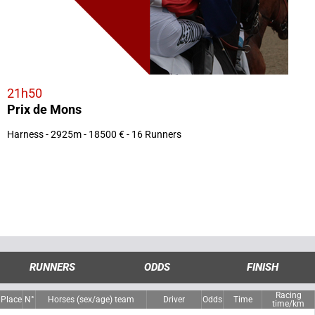
21h50
Prix de Mons
Harness - 2925m - 18500 € - 16 Runners
RUNNERS
ODDS
FINISH
Racing
Place
N°
Horses (sex/age) team
Driver
Odds
Time
time/km