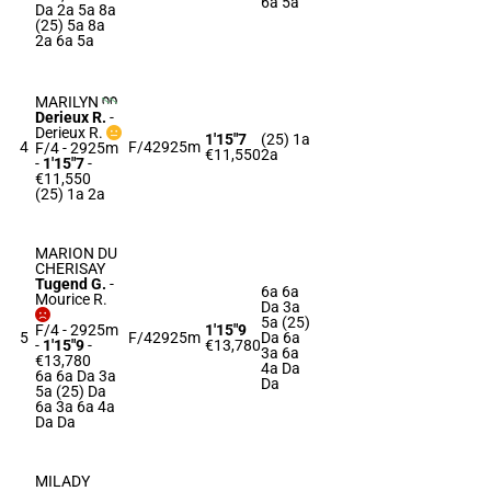
6a 5a
Da 2a 5a 8a
(25) 5a 8a
2a 6a 5a
MARILYN
Derieux R.
-
Derieux R.
1'15"7
(25) 1a
4
F/4
2925m
F/4 - 2925m
€11,550
2a
-
1'15"7
-
€11,550
(25) 1a 2a
MARION DU
CHERISAY
Tugend G.
-
6a 6a
Mourice R.
Da 3a
5a (25)
F/4 - 2925m
1'15"9
5
F/4
2925m
Da 6a
-
1'15"9
-
€13,780
3a 6a
€13,780
4a Da
6a 6a Da 3a
Da
5a (25) Da
6a 3a 6a 4a
Da Da
MILADY