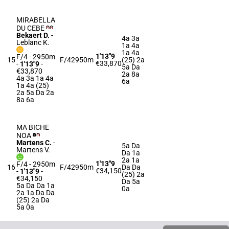
MIRABELLA
DU CEBE
Bekaert D.
-
4a 3a
Leblanc K.
1a 4a
1a 4a
1'13"9
F/4 - 2950m
15
F/4
2950m
(25) 2a
€33,870
-
1'13"9
-
5a Da
€33,870
2a 8a
4a 3a 1a 4a
6a
1a 4a (25)
2a 5a Da 2a
8a 6a
MA BICHE
NOA
Martens C.
-
5a Da
Martens V.
Da 1a
2a 1a
1'13"9
F/4 - 2950m
16
F/4
2950m
Da Da
€34,150
-
1'13"9
-
(25) 2a
€34,150
Da 5a
5a Da Da 1a
0a
2a 1a Da Da
(25) 2a Da
5a 0a