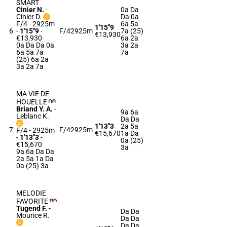
SMART
Cinier N.
-
0a Da
Cinier D.
Da 0a
F/4 - 2925m
6a 5a
1'15"9
6
-
1'15"9
-
F/4
2925m
7a (25)
€13,930
€13,930
6a 2a
0a Da Da 0a
3a 2a
6a 5a 7a
7a
(25) 6a 2a
3a 2a 7a
MA VIE DE
HOUELLE
Briand Y. A.
-
9a 6a
Leblanc K.
Da Da
1'13"3
2a 5a
7
F/4
2925m
F/4 - 2925m
€15,670
1a Da
-
1'13"3
-
0a (25)
€15,670
3a
9a 6a Da Da
2a 5a 1a Da
0a (25) 3a
MELODIE
FAVORITE
Tugend F.
-
Da Da
Mourice R.
Da Da
Da Da