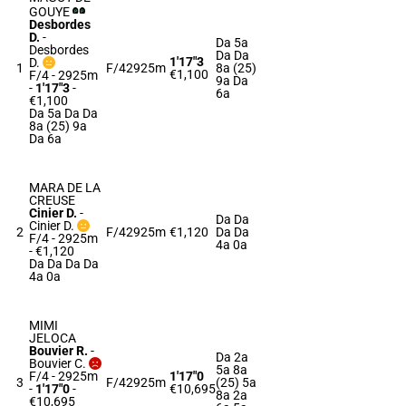
GOUYE
Desbordes
D.
-
Da 5a
Desbordes
Da Da
1'17"3
D.
1
F/4
2925m
8a (25)
€1,100
F/4 - 2925m
9a Da
-
1'17"3
-
6a
€1,100
Da 5a Da Da
8a (25) 9a
Da 6a
MARA DE LA
CREUSE
Cinier D.
-
Da Da
Cinier D.
2
F/4
2925m
€1,120
Da Da
F/4 - 2925m
4a 0a
- €1,120
Da Da Da Da
4a 0a
MIMI
JELOCA
Bouvier R.
-
Da 2a
Bouvier C.
5a 8a
F/4 - 2925m
1'17"0
3
F/4
2925m
(25) 5a
-
1'17"0
-
€10,695
8a 2a
€10,695