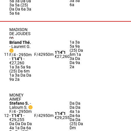
3a 5a
5a 3a Da 0a
6a
3a 5a (25)
Da Da 6a 3a
5a 6a
MADISON
DE JOUDES
1a 3a
Briand Thé.
5a 9a
-
Laurent G.
(25) Da
1'14"1
11
F/4
2950m
6m 1a
F/4 - 2950m
€27,260
3a Da
-
1'14"1
-
Da 9a
€27,260
2a
1a 3a 5a 9a
(25) Da 6m
1a 3a Da Da
9a 2a
MONEY
AIMEF
Stefano S.
-
Da Da
Laloum S.
Da Da
F/4 - 2950m
4a 1a
1'14"1
12
-
1'14"1
-
F/4
2950m
Da 6a
€29,255
€29,255
Da Da
Da Da Da Da
(25) Da
4a 1a Da 6a
Dm