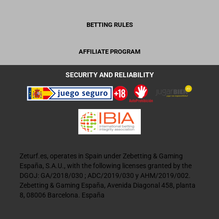
BETTING RULES
AFFILIATE PROGRAM
SECURITY AND RELIABILITY
Zeturf.es, operates in Spain under Zebetting & Gaming
España, S.A.U., with the following licenses granted by the
DGOJ: GA/2018/030 ; ADC/2019/030 y AHM/2019/002.
Zebetting & Gaming España, Avenida Diagonal 458, planta
8, 08006 Barcelona. España