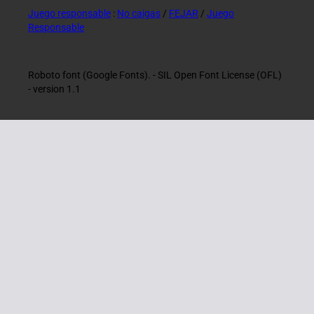
Juego responsable
:
No caigas
/
FEJAR
/
Juego
Responsable
Roboto font (Google Fonts). - SIL Open Font License (OFL)
- version 1.1