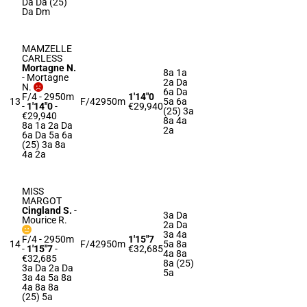
Da Da (25)
Da Dm
MAMZELLE
CARLESS
Mortagne N.
8a 1a
-
Mortagne
2a Da
N.
6a Da
F/4 - 2950m
1'14"0
13
F/4
2950m
5a 6a
-
1'14"0
-
€29,940
(25) 3a
€29,940
8a 4a
8a 1a 2a Da
2a
6a Da 5a 6a
(25) 3a 8a
4a 2a
MISS
MARGOT
Cingland S.
-
3a Da
Mourice R.
2a Da
3a 4a
F/4 - 2950m
1'15"7
14
F/4
2950m
5a 8a
-
1'15"7
-
€32,685
4a 8a
€32,685
8a (25)
3a Da 2a Da
5a
3a 4a 5a 8a
4a 8a 8a
(25) 5a