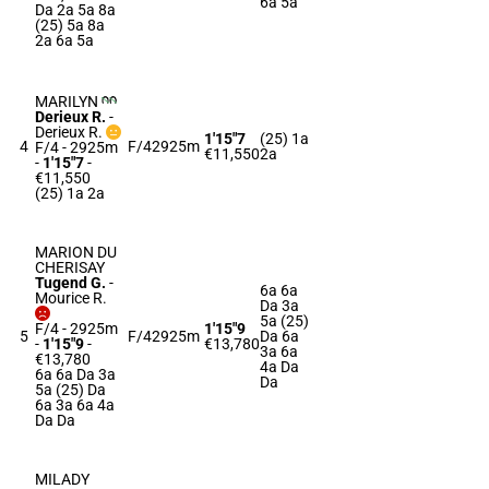
6a 5a
Da 2a 5a 8a
(25) 5a 8a
2a 6a 5a
MARILYN
Derieux R.
-
Derieux R.
1'15"7
(25) 1a
4
F/4
2925m
F/4 - 2925m
€11,550
2a
-
1'15"7
-
€11,550
(25) 1a 2a
MARION DU
CHERISAY
Tugend G.
-
6a 6a
Mourice R.
Da 3a
5a (25)
F/4 - 2925m
1'15"9
5
F/4
2925m
Da 6a
-
1'15"9
-
€13,780
3a 6a
€13,780
4a Da
6a 6a Da 3a
Da
5a (25) Da
6a 3a 6a 4a
Da Da
MILADY