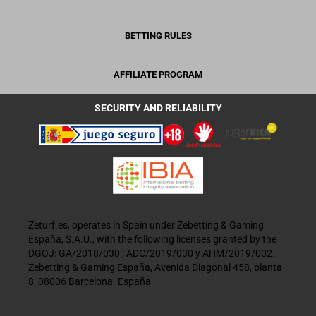
BETTING RULES
AFFILIATE PROGRAM
SECURITY AND RELIABILITY
Zeturf.es, operates in Spain under Zebetting & Gaming
España, S.A.U., with the following licenses granted by the
DGOJ: GA/2018/030 ; ADC/2019/030 y AHM/2019/002.
Zebetting & Gaming España, Avenida Diagonal 458, planta
8, 08006 Barcelona. España