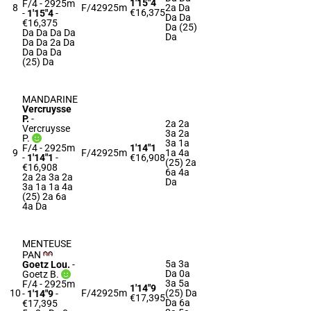
1'15"4
F/4 - 2925m
8
F/4
2925m
2a Da
€16,375
-
1'15"4
-
Da Da
€16,375
Da (25)
Da Da Da Da
Da
Da Da 2a Da
Da Da Da
(25) Da
MANDARINE
Vercruysse
P.
-
2a 2a
Vercruysse
3a 2a
P.
3a 1a
F/4 - 2925m
1'14"1
9
F/4
2925m
1a 4a
-
1'14"1
-
€16,908
(25) 2a
€16,908
6a 4a
2a 2a 3a 2a
Da
3a 1a 1a 4a
(25) 2a 6a
4a Da
MENTEUSE
PAN
5a 3a
Goetz Lou.
-
Da 0a
Goetz B.
3a 5a
F/4 - 2925m
1'14"9
10
F/4
2925m
(25) Da
-
1'14"9
-
€17,395
Da 6a
€17,395