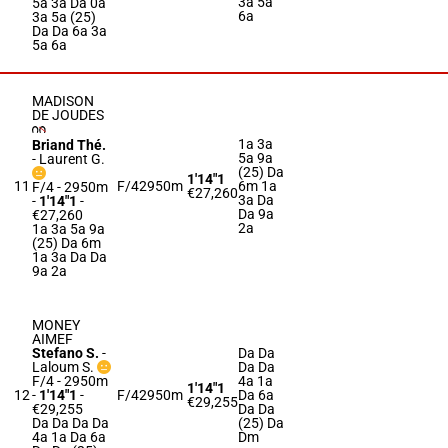
3a 5a
5a 3a Da 0a
6a
3a 5a (25)
Da Da 6a 3a
5a 6a
MADISON
DE JOUDES
1a 3a
Briand Thé.
5a 9a
-
Laurent G.
(25) Da
1'14"1
11
F/4
2950m
6m 1a
F/4 - 2950m
€27,260
3a Da
-
1'14"1
-
Da 9a
€27,260
2a
1a 3a 5a 9a
(25) Da 6m
1a 3a Da Da
9a 2a
MONEY
AIMEF
Stefano S.
-
Da Da
Laloum S.
Da Da
F/4 - 2950m
4a 1a
1'14"1
12
-
1'14"1
-
F/4
2950m
Da 6a
€29,255
€29,255
Da Da
Da Da Da Da
(25) Da
4a 1a Da 6a
Dm