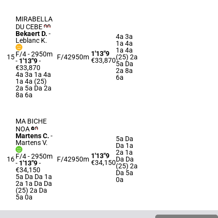
MIRABELLA
DU CEBE
Bekaert D.
-
4a 3a
Leblanc K.
1a 4a
1a 4a
1'13"9
F/4 - 2950m
15
F/4
2950m
(25) 2a
€33,870
-
1'13"9
-
5a Da
€33,870
2a 8a
4a 3a 1a 4a
6a
1a 4a (25)
2a 5a Da 2a
8a 6a
MA BICHE
NOA
Martens C.
-
5a Da
Martens V.
Da 1a
2a 1a
1'13"9
F/4 - 2950m
16
F/4
2950m
Da Da
€34,150
-
1'13"9
-
(25) 2a
€34,150
Da 5a
5a Da Da 1a
0a
2a 1a Da Da
(25) 2a Da
5a 0a