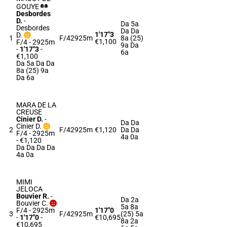
GOUYE
Desbordes
D.
-
Da 5a
Desbordes
Da Da
1'17"3
D.
1
F/4
2925m
8a (25)
€1,100
F/4 - 2925m
9a Da
-
1'17"3
-
6a
€1,100
Da 5a Da Da
8a (25) 9a
Da 6a
MARA DE LA
CREUSE
Cinier D.
-
Da Da
Cinier D.
2
F/4
2925m
€1,120
Da Da
F/4 - 2925m
4a 0a
- €1,120
Da Da Da Da
4a 0a
MIMI
JELOCA
Bouvier R.
-
Da 2a
Bouvier C.
5a 8a
F/4 - 2925m
1'17"0
3
F/4
2925m
(25) 5a
-
1'17"0
-
€10,695
8a 2a
€10,695