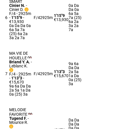
SMART
Cinier N.
-
0a Da
Cinier D.
Da 0a
F/4 - 2925m
6a 5a
1'15"9
6
-
1'15"9
-
F/4
2925m
7a (25)
€13,930
€13,930
6a 2a
0a Da Da 0a
3a 2a
6a 5a 7a
7a
(25) 6a 2a
3a 2a 7a
MA VIE DE
HOUELLE
Briand Y. A.
-
9a 6a
Leblanc K.
Da Da
1'13"3
2a 5a
7
F/4
2925m
F/4 - 2925m
€15,670
1a Da
-
1'13"3
-
0a (25)
€15,670
3a
9a 6a Da Da
2a 5a 1a Da
0a (25) 3a
MELODIE
FAVORITE
Tugend F.
-
Da Da
Mourice R.
Da Da
Da Da