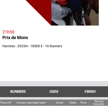
21h50
Prix de Mons
Harness - 2925m - 18500 € - 16 Runners
RUNNERS
ODDS
FINISH
Racing
Place
N°
Horses (sex/age) team
Driver
Odds
Time
time/km