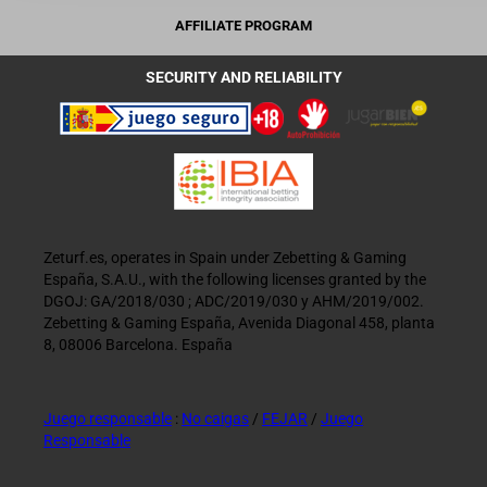
AFFILIATE PROGRAM
SECURITY AND RELIABILITY
Zeturf.es, operates in Spain under Zebetting & Gaming
España, S.A.U., with the following licenses granted by the
DGOJ: GA/2018/030 ; ADC/2019/030 y AHM/2019/002.
Zebetting & Gaming España, Avenida Diagonal 458, planta
8, 08006 Barcelona. España
Juego responsable
:
No caigas
/
FEJAR
/
Juego
Responsable