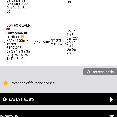
5a 5a Da 9a
Da
(25) Da Da 3a
Dm 0a 6a 8a
Da
JOY FOR EVER
5a 3a
Grift Mme Bri.
1a 3a
-
Grift H.
3a (25)
1'13"3
F/7 - 2150m
-
7
F/7
2150m
2a 1a
€107,405
1'13"3
-
2a 1a
€107,405
Da 6a
5a 3a 1a 3a 3a
9a
(25) 2a 1a 2a
1a Da 6a 9a
Refresh odds
Presence of favorite horses
LATEST NEWS
WINNINGS