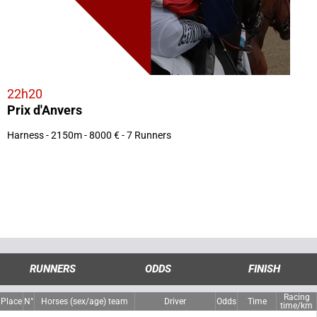
22h20
Prix d'Anvers
Harness - 2150m - 8000 € - 7 Runners
RUNNERS
ODDS
FINISH
Racing
Place
N°
Horses (sex/age) team
Driver
Odds
Time
time/km