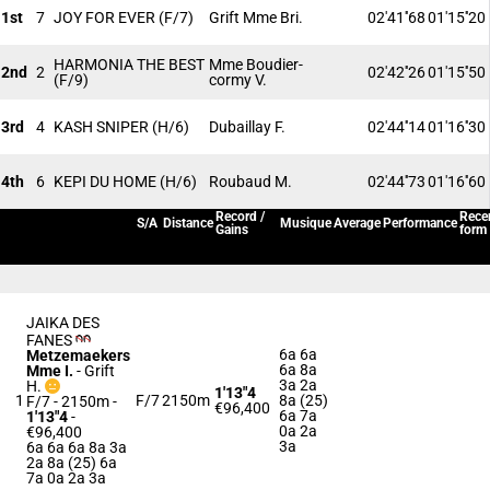
1st
7
JOY FOR EVER
(F/7)
Grift Mme Bri.
02'41''68
01'15''20
HARMONIA THE BEST
Mme Boudier-
2nd
2
02'42''26
01'15''50
(F/9)
cormy V.
3rd
4
KASH SNIPER
(H/6)
Dubaillay F.
02'44''14
01'16''30
4th
6
KEPI DU HOME
(H/6)
Roubaud M.
02'44''73
01'16''60
Record /
Rece
S/A
Distance
Musique
Average
Performance
Gains
form
JAIKA DES
FANES
6a 6a
Metzemaekers
6a 8a
Mme I.
-
Grift
3a 2a
H.
1'13"4
1
F/7
2150m
8a (25)
F/7 - 2150m
-
€96,400
6a 7a
1'13"4
-
0a 2a
€96,400
3a
6a 6a 6a 8a 3a
2a 8a (25) 6a
7a 0a 2a 3a