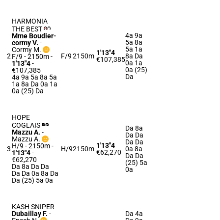
HARMONIA
THE BEST
4a 9a
Mme Boudier-
5a 8a
cormy V.
-
5a 1a
Cormy M.
1'13"4
2
F/9
2150m
8a Da
F/9 - 2150m
-
€107,385
0a 1a
1'13"4
-
0a (25)
€107,385
Da
4a 9a 5a 8a 5a
1a 8a Da 0a 1a
0a (25) Da
HOPE
COGLAIS
Da 8a
Mazzu A.
-
Da Da
Mazzu A.
Da Da
1'13"4
H/9 - 2150m
-
3
H/9
2150m
0a 8a
€62,270
1'13"4
-
Da Da
€62,270
(25) 5a
Da 8a Da Da
0a
Da Da 0a 8a Da
Da (25) 5a 0a
KASH SNIPER
Dubaillay F.
-
Da 4a