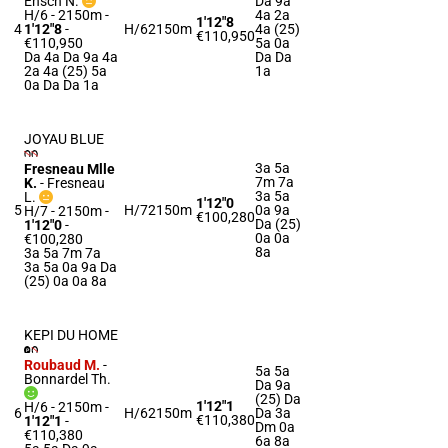
Ensch N.
Da 9a
H/6 - 2150m
-
4a 2a
1'12"8
4
1'12"8
-
H/6
2150m
4a (25)
€110,950
€110,950
5a 0a
Da 4a Da 9a 4a
Da Da
2a 4a (25) 5a
1a
0a Da Da 1a
JOYAU BLUE
3a 5a
Fresneau Mlle
7m 7a
K.
-
Fresneau
3a 5a
L.
1'12"0
5
H/7
2150m
0a 9a
H/7 - 2150m
-
€100,280
Da (25)
1'12"0
-
0a 0a
€100,280
8a
3a 5a 7m 7a
3a 5a 0a 9a Da
(25) 0a 0a 8a
KEPI DU HOME
Roubaud M.
-
5a 5a
Bonnardel Th.
Da 9a
(25) Da
1'12"1
H/6 - 2150m
-
6
H/6
2150m
Da 3a
€110,380
1'12"1
-
Dm 0a
€110,380
6a 8a