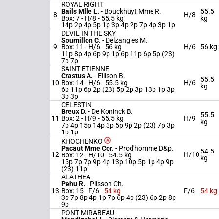
ROYAL RIGHT
Bails Mlle L.
-
Bouckhuyt Mme R.
55.5
8
H/8
Box: 7 -
H/8 -
55.5 kg
kg
14p 2p 4p 5p 1p 3p 4p 2p 7p 4p 3p 1p
DEVIL IN THE SKY
Soumillon C.
-
Delzangles M.
9
Box: 11 -
H/6 -
56 kg
H/6
56 kg
11p 8p 4p 6p 9p 1p 6p 11p 6p 5p (23)
7p 7p
SAINT ETIENNE
Crastus A.
-
Ellison B.
55.5
10
Box: 14 -
H/6 -
55.5 kg
H/6
kg
6p 11p 6p 2p (23) 5p 2p 3p 13p 1p 3p
3p 3p
CELESTIN
Breux D.
-
De Koninck B.
55.5
11
Box: 2 -
H/9 -
55.5 kg
H/9
kg
7p 4p 15p 14p 3p 5p 9p 2p (23) 7p 3p
1p 1p
KHOCHENKO
Pacaut Mme Cor.
-
Prod'homme D&p.
54.5
12
H/10
Box: 12 -
H/10 -
54.5 kg
kg
15p 7p 7p 9p 4p 13p 10p 5p 1p 4p 9p
(23) 11p
ALATHEA
Pehu R.
-
Plisson Ch.
13
Box: 15 -
F/6 -
54 kg
F/6
54 kg
3p 7p 8p 4p 1p 7p 6p 4p (23) 6p 2p 8p
9p
PONT MIRABEAU