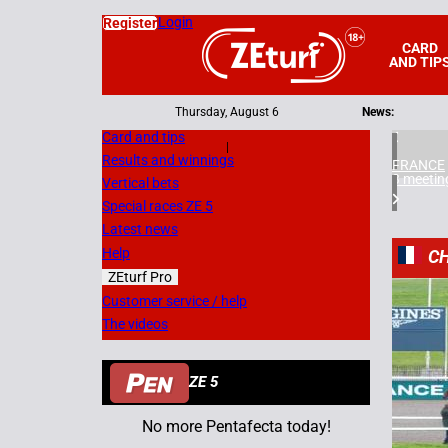
Login
Register
CARD
AND TIP
Thursday, August 6
News:
Card and tips
|
Results and winnings
FRANCE
3 meetin
Vertical bets
Special races ZE 5
Latest news
Help
CH
ZEturf Pro
4
Customer service / help
The videos
12/11/
ZE 5
No more Pentafecta today!