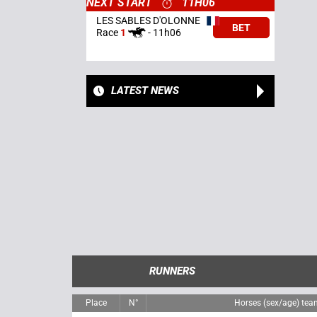
NEXT START
11H06
LES SABLES D'OLONNE
BET
Race
1
-
11h06
LATEST NEWS
RUNNERS
Place
N°
Horses (sex/age) tea