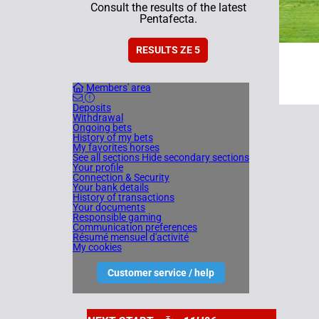
Consult the results of the latest
Pentafecta.
RESULTS ZE 5
Members' area
Deposits
Withdrawal
Ongoing bets
History of my bets
My favorites horses
See all sections
Hide secondary sections
Your profile
Connection & Security
Your bank details
History of transactions
Your documents
Responsible gaming
Communication preferences
Résumé mensuel d'activité
My cookies
Customer service / help