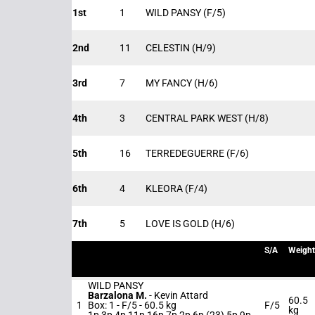
1st
1
WILD PANSY
(F/5)
2nd
11
CELESTIN
(H/9)
3rd
7
MY FANCY
(H/6)
4th
3
CENTRAL PARK WEST
(H/8)
5th
16
TERREDEGUERRE
(F/6)
6th
4
KLEORA
(F/4)
7th
5
LOVE IS GOLD
(H/6)
S/A
Weight
WILD PANSY
Barzalona M.
-
Kevin Attard
60.5
1
Box: 1 -
F/5 -
60.5 kg
F/5
kg