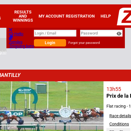
RESULTS
AND
MY ACCOUNT
REGISTRATION
HELP
S
WINNINGS
Login
Login / Email
Password
Hello
Zemiles
Login
Forgot your password
Ongoing bets
g(s)
ANTILLY
13h55
Prix de la
2024
Flat racing -
Race detail
Conditions