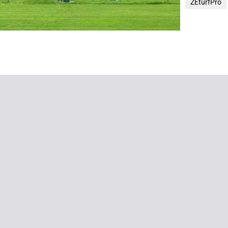
ZEturfPro