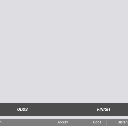
ODDS
FINISH
m
Jockey
Odds
Distan