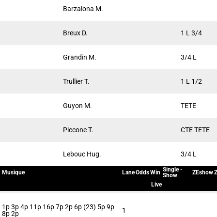
Barzalona M.
Breux D.
1 L 3/4
Grandin M.
3/4 L
Trullier T.
1 L 1/2
Guyon M.
TETE
Piccone T.
CTE TETE
Lebouc Hug.
3/4 L
Single -
Musique
Lane
Odds
Win
ZEshow
Z
Show
Live
1p 3p 4p 11p 16p 7p 2p 6p (23) 5p 9p
1
8p 2p