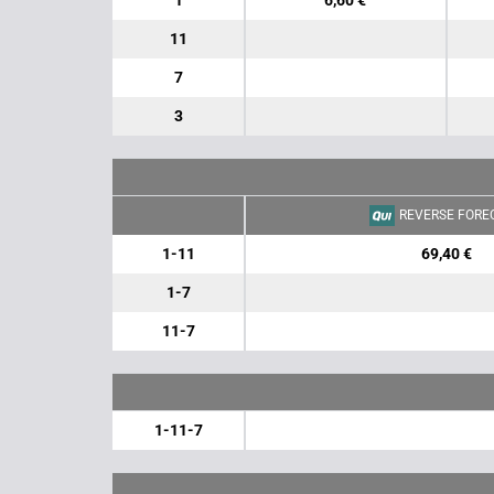
1
6,60 €
11
7
3
REVERSE FORE
1-11
69,40 €
1-7
11-7
1-11-7