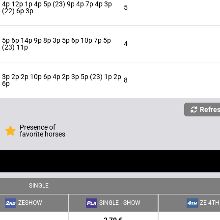
4p 12p 1p 4p 5p (23) 9p 4p 7p 4p 3p
5
(22) 6p 3p
5p 6p 14p 9p 8p 3p 5p 6p 10p 7p 5p
4
(23) 11p
3p 2p 2p 10p 6p 4p 2p 3p 5p (23) 1p 2p
8
6p
Refre
Presence of
favorite horses
SINGLE
ZESHOW
SINGLE - SHOW
ZE 4TH