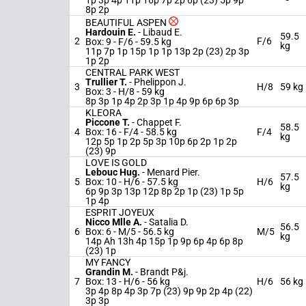
1p 3p 4p 11p 16p 7p 2p 6p (23) 5p 9p
8p 2p
BEAUTIFUL ASPEN
Hardouin E.
-
Libaud E.
59.5
2
F/6
Box: 9 -
F/6 -
59.5 kg
kg
11p 7p 1p 15p 1p 1p 13p 2p (23) 2p 3p
1p 2p
CENTRAL PARK WEST
Trullier T.
-
Phelippon J.
3
H/8
59 kg
Box: 3 -
H/8 -
59 kg
8p 3p 1p 4p 2p 3p 1p 4p 9p 6p 6p 3p
KLEORA
Piccone T.
-
Chappet F.
58.5
4
Box: 16 -
F/4 -
58.5 kg
F/4
kg
12p 5p 1p 2p 5p 3p 10p 6p 2p 1p 2p
(23) 9p
LOVE IS GOLD
Lebouc Hug.
-
Menard Pier.
57.5
5
Box: 10 -
H/6 -
57.5 kg
H/6
kg
6p 9p 3p 13p 12p 8p 2p 1p (23) 1p 5p
1p 4p
ESPRIT JOYEUX
Nicco Mlle A.
-
Satalia D.
56.5
6
Box: 6 -
M/5 -
56.5 kg
M/5
kg
14p Ah 13h 4p 15p 1p 9p 6p 4p 6p 8p
(23) 1p
MY FANCY
Grandin M.
-
Brandt P&j.
7
Box: 13 -
H/6 -
56 kg
H/6
56 kg
3p 4p 8p 4p 3p 7p (23) 9p 9p 2p 4p (22)
3p 3p