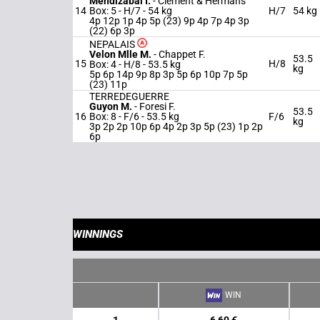
Mendizabal I.
-
Clement & Hermans
14
Box: 5 -
H/7 -
54 kg
H/7
54 kg
4p 12p 1p 4p 5p (23) 9p 4p 7p 4p 3p
(22) 6p 3p
NEPALAIS
Velon Mlle M.
-
Chappet F.
53.5
15
H/8
Box: 4 -
H/8 -
53.5 kg
kg
5p 6p 14p 9p 8p 3p 5p 6p 10p 7p 5p
(23) 11p
TERREDEGUERRE
Guyon M.
-
Foresi F.
53.5
16
Box: 8 -
F/6 -
53.5 kg
F/6
kg
3p 2p 2p 10p 6p 4p 2p 3p 5p (23) 1p 2p
6p
WINNINGS
WIN