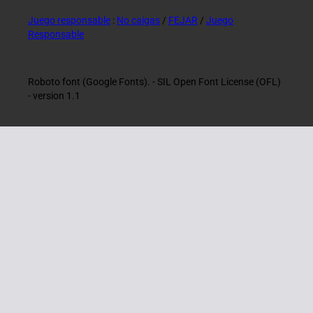
Juego responsable
:
No caigas
/
FEJAR
/
Juego
Responsable
Roboto font (Google Fonts). - SIL Open Font License (OFL)
- version 1.1