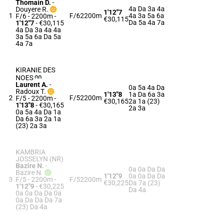
Thomain D.
-
4a Da 3a 4a
Douyere R.
1'12"7
1
F/6
2200m
4a 3a 5a 6a
F/6 - 2200m
-
€30,115
Da 5a 4a 7a
1'12"7
- €30,115
4a Da 3a 4a 4a
3a 5a 6a Da 5a
4a 7a
KIRANIE DES
NOES
Laurent A.
-
0a 5a 4a Da
Radoux T.
1'13"8
1a Da 6a 3a
2
F/5
2200m
F/5 - 2200m
-
€30,165
2a 1a (23)
1'13"8
- €30,165
2a 3a
0a 5a 4a Da 1a
Da 6a 3a 2a 1a
(23) 2a 3a
KAMBRIA
JOSSELYN (NR)
Bazire N.
-
0a 0a Da Da
Bazire N.
1'12"9
0a 0a Da Da
3
F/5 - 2200m
-
F/5
2200m
€30,225
Da 7a (23)
1'12"9
- €30,225
Da 4a
0a 0a Da Da 0a
0a Da Da Da 7a
(23) Da 4a