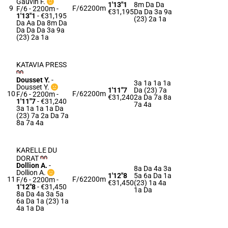
Gauvin F.
1'13"1
8m Da Da
9
F/6
2200m
F/6 - 2200m
-
€31,195
Da Da 3a 9a
1'13"1
- €31,195
(23) 2a 1a
Da Aa Da 8m Da
Da Da Da 3a 9a
(23) 2a 1a
KATAVIA PRESS
Dousset Y.
-
3a 1a 1a 1a
Dousset Y.
1'11"7
Da (23) 7a
10
F/6
2200m
F/6 - 2200m
-
€31,240
2a Da 7a 8a
1'11"7
- €31,240
7a 4a
3a 1a 1a 1a Da
(23) 7a 2a Da 7a
8a 7a 4a
KARELLE DU
DORAT
Dollion A.
-
8a Da 4a 3a
Dollion A.
1'12"8
5a 6a Da 1a
11
F/6
2200m
F/6 - 2200m
-
€31,450
(23) 1a 4a
1'12"8
- €31,450
1a Da
8a Da 4a 3a 5a
6a Da 1a (23) 1a
4a 1a Da