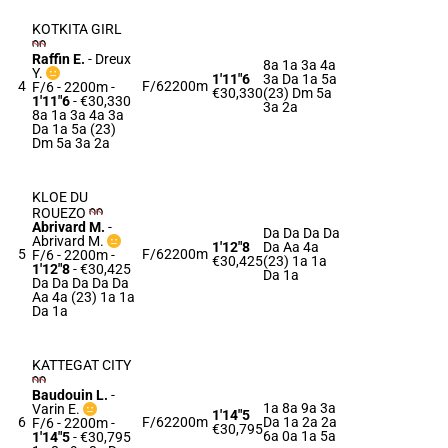
KOTKITA GIRL
Raffin E.
-
Dreux
8a 1a 3a 4a
Y.
1'11"6
3a Da 1a 5a
4
F/6
2200m
F/6 - 2200m
-
€30,330
(23) Dm 5a
1'11"6
- €30,330
3a 2a
8a 1a 3a 4a 3a
Da 1a 5a (23)
Dm 5a 3a 2a
KLOE DU
ROUEZO
Abrivard M.
-
Da Da Da Da
Abrivard M.
1'12"8
Da Aa 4a
5
F/6
2200m
F/6 - 2200m
-
€30,425
(23) 1a 1a
1'12"8
- €30,425
Da 1a
Da Da Da Da Da
Aa 4a (23) 1a 1a
Da 1a
KATTEGAT CITY
Baudouin L.
-
1a 8a 9a 3a
Varin E.
1'14"5
6
F/6
2200m
Da 1a 2a 2a
F/6 - 2200m
-
€30,795
6a 0a 1a 5a
1'14"5
- €30,795