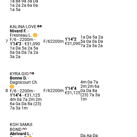
1a 8a 9a 3a Da
1a 2a 2a 6a 0a
1a 5a
KALINA LOVE
Nivard F.
-
Fresneau L.
1a Da 5a 2a
1'14"2
F/6 - 2200m
-
7
F/6
2200m
5a 0a 0a Da
€31,090
1'14"2
- €31,090
7a 2a 3a 2a
1a Da 5a 2a 5a
0a 0a Da 7a 2a
3a 2a
KYRA GIO
Bonne D.
-
4m 0a 7a
Dagnicourt Ch.
2m 2m 6a
1'14"4
8
F/6
2200m
0a Da 8a
F/6 - 2200m
-
€31,125
(23) 7a 3a
1'14"4
- €31,125
1m
4m 0a 7a 2m 2m
6a 0a Da 8a (23)
7a 3a 1m
KOH SAMUI
BOND
Abrivard L.
-
Da Aa Da