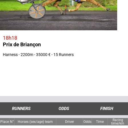
18h18
Prix de Briançon
Harness - 2200m - 35000 € - 15 Runners
RUNNERS
ODDS
FINISH
Racing
Place
N°
Horses (sex/age) team
Driver
Odds
Time
time/km