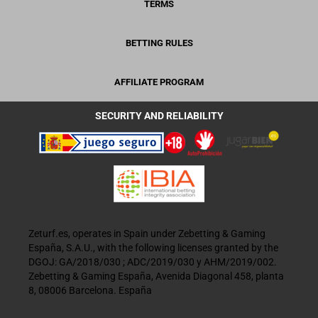
TERMS
BETTING RULES
AFFILIATE PROGRAM
SECURITY AND RELIABILITY
Zeturf.es, operates in Spain under Zebetting & Gaming
España, S.A.U., with the following licenses granted by the
DGOJ: GA/2018/030 ; ADC/2019/030 y AHM/2019/002.
Zebetting & Gaming España, Avenida Diagonal 458, planta
8, 08006 Barcelona. España