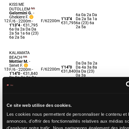
KISS ME
DUTOLLEM
Gelormini G.
-
6a 0a 2a Da
Ghekiere F.
1'13"4
Da 2a 5a 1a
12
F/6
2200m
F/6 - 2200m
-
€31,795
6a (23) 6a
1'13"4
- €31,795
2a 5a
6a 0a 2a Da Da
2a 5a 1a 6a (23)
6a 2a 5a
KALAMATA
BEACH
Mottier M.
-
Da Da 3a 2a
Senet F.
1'14"0
Da 4a 3a 8a
13
F/6
2200m
F/6 - 2200m
-
€31,840
0a Da (23)
1'14"0
- €31,840
0a 3a
Da Da 3a 2a Da
4a 3a 8a 0a Da
(23) 0a 3a
KISS ME DAIDOU
Ce site web utilise des cookies.
Collette A.
-
9m Dm 7m
Cuiller C.
Les cookies nous permettent de personnaliser le contenu et 
1'13"8
5a 8a 6m 7a
14
F/4
2200m
F/4 - 2200m
-
€31,845
5a 7a 3a 1a
annonces, d'offrir des fonctionnalités relatives aux médias s
1'13"8
- €31,845
(23) 3m
9m Dm 7m 5a 8a
d'analyser notre trafic. Nous partageons également des info