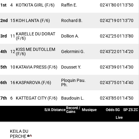
1st
4
KOTKITA GIRL
(F/6)
Raffin E.
02'41''80
01'13''50
2nd
15
KOH LANTA
(F/6)
Rochard B.
02'42''19
01'13''70
KARELLE DU DORAT
3rd
11
Dollion A.
02'42''25
01'13''80
(F/6)
KISS ME DUTOLLEM
4th
12
Gelormini G.
02'43''22
01'14''20
(F/6)
5th
10
KATAVIA PRESS
(F/6)
Dousset Y.
02'43''39
01'14''30
Ploquin Pau.
6th
16
KASPAROVA
(F/6)
02'43''75
01'14''40
Ph.
7th
6
KATTEGAT CITY
(F/6)
Baudouin L.
02'43''85
01'14''50
Record /
S/A
Distance
Musique
Odds
SG
SP
ZS
ZC
Gains
Live
KEILA DU
PERCHE