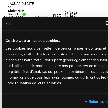
JAGUAR DU GITE
Abrivard M.
-
6a 5a 2a
Busnel K.
1'12"9
1a 4a 7a
12
H/7
2850m
H/7 - 2850m
-
€66,700
3a 4a Da
1'12"9
- €66,700
0a 4a 1a
6a 5a 2a 1a 4a
7a 3a 4a Da 0a
4a 1a
Ce site web utilise des cookies.
JEMILLIA BELLA
Les cookies nous permettent de personnaliser le contenu et 
3a 8a 0a
Bonne D.
-
annonces, d'offrir des fonctionnalités relatives aux médias s
2a 0a 9a
Poutrel J.
1'12"6
13
F/7
2850m
(23) 9a 5a
F/7 - 2850m
-
€74,360
d'analyser notre trafic. Nous partageons également des info
0a 0a 1a
1'12"6
- €74,360
2a
3a 8a 0a 2a 0a
sur l'utilisation de notre site avec nos partenaires de médias
9a (23) 9a 5a 0a
de publicité et d'analyse, qui peuvent combiner celles-ci ave
0a 1a 2a
informations que vous leur avez fournies ou qu'ils ont collect
votre utilisation de leurs services.
JEAN MADRIK
Gelormini G.
-
0a 0a Da
Reveillon A.
1'11"7
8a 5a 8a
H/7 - 2850m
-
14
H/7
2850m
€80,960
Da 2a 1a
1'11"7
- €80,960
Afficher les d
0a Da Da
0a 0a Da 8a 5a
8a Da 2a 1a 0a