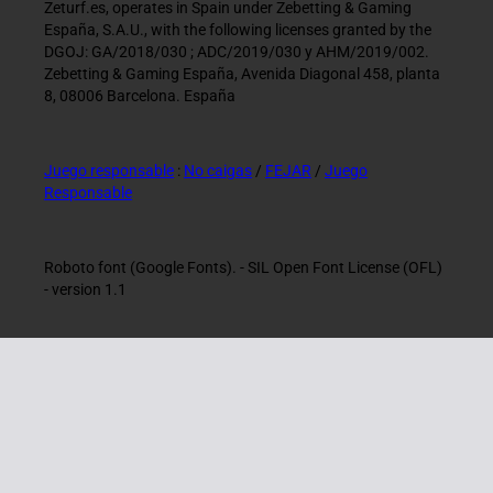
Zeturf.es, operates in Spain under Zebetting & Gaming
España, S.A.U., with the following licenses granted by the
DGOJ: GA/2018/030 ; ADC/2019/030 y AHM/2019/002.
Zebetting & Gaming España, Avenida Diagonal 458, planta
8, 08006 Barcelona. España
Juego responsable
:
No caigas
/
FEJAR
/
Juego
Responsable
Roboto font (Google Fonts). - SIL Open Font License (OFL)
- version 1.1