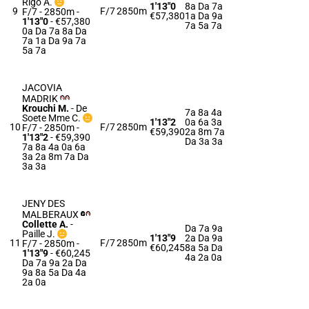
Rigo A.
1'13"0
8a Da 7a
9
F/7
2850m
F/7 - 2850m
-
€57,380
1a Da 9a
1'13"0
- €57,380
7a 5a 7a
0a Da 7a 8a Da
7a 1a Da 9a 7a
5a 7a
JACOVIA
MADRIK
Krouchi M.
-
De
7a 8a 4a
Soete Mme C.
1'13"2
0a 6a 3a
10
F/7
2850m
F/7 - 2850m
-
€59,390
2a 8m 7a
1'13"2
- €59,390
Da 3a 3a
7a 8a 4a 0a 6a
3a 2a 8m 7a Da
3a 3a
JENY DES
MALBERAUX
Collette A.
-
Da 7a 9a
Paille J.
1'13"9
2a Da 9a
11
F/7
2850m
F/7 - 2850m
-
€60,245
8a 5a Da
1'13"9
- €60,245
4a 2a 0a
Da 7a 9a 2a Da
9a 8a 5a Da 4a
2a 0a