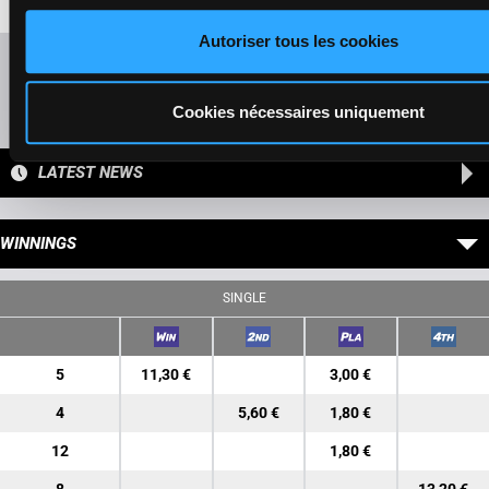
Da Da
Autoriser tous les cookies
Refresh odds
Presence of favorite horses
Cookies nécessaires uniquement
LATEST NEWS
WINNINGS
SINGLE
5
11,30 €
3,00 €
4
5,60 €
1,80 €
12
1,80 €