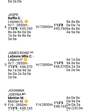
6a 2a Da
JASPE
Raffin E.
-
Lessieu G.
8a 4a 8a
H/7 - 2850m
-
1'13"8
0a Da 7a
4
H/7
2850m
1'13"8
- €45,760
€45,760
6a 4a 8a
8a 4a 8a 0a Da
4a 5a 9a
7a 6a 4a 8a 4a
5a 9a
JAMES BOND
Lelievre Mlle C.
-
6a 1a Da
Lelievre P.
1'13"5
9a 3a 6a
H/7 - 2850m
-
5
H/7
2850m
€46,570
Da 2a 3a
1'13"5
- €46,570
0a 2a 0a
6a 1a Da 9a 3a
6a Da 2a 3a 0a
2a 0a
JOHANNA
JOBYNA
6a 0a 9a
Mottier M.
-
Da 9a Da
Mottier M.
1'13"3
6
F/6
2850m
Da Da 2a
F/6 - 2850m
-
€48,165
Da (23) Da
1'13"3
- €48,165