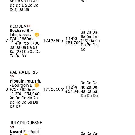
3a
6a 0a 9a Da 9a
Da Da Da 2a Da
(23) Da 3a
KEMBLA
Rochard B.
-
3a Da 0a
Filograsso J.
8a 6a 8a
1'14"0
F/4 - 2850m
-
7
F/4
2850m
(23) 0a 0a
€51,700
1'14"0
- €51,700
Da 7a Da
3a Da 0a 8a 6a
6a
8a (23) 0a 0a Da
7a Da 6a
KALIKA DU RIS
Ploquin Pau. Ph.
9a Da Da
-
Bourgoin B.
1'12"4
4a 2a Da
8
F/5
2850m
F/5 - 2850m
-
€54,940
4a Da 6a
1'12"4
- €54,940
Da Da Da
9a Da Da 4a 2a
Da 4a Da 6a Da
Da Da
JULY DU GUESNE
Nivard F.
-
Ripoll
0a Da 7a