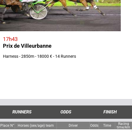
17h43
Prix de Villeurbanne
Harness - 2850m - 18000 € - 14 Runners
RUNNERS
ODDS
FINISH
Racing
Place
N°
Horses (sex/age) team
Driver
Odds
Time
time/km