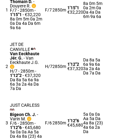
Thomain D.
-
8a 0m 5m
Douyere R.
1'15"1
0a 2m 0a
1
F/7
2850m
F/7 - 2850m
-
€32,220
Da 4a Da
1'15"1
- €32,220
6m 9a 6a
8a 0m 5m 0a 2m
0a Da 4a Da 6m
9a 6a
JET DE
CANVILLE
Van Eeckhaute
Jér. G.
-
Van
Da 8a 5a
Eeckhaute J.G.
1'12"2
6a 9a 6a
2
H/7
2850m
€37,320
3a 2a 4a
H/7 - 2850m
-
Da 7a Da
1'12"2
- €37,320
Da 8a 5a 6a 9a
6a 3a 2a 4a Da
7a Da
JUST CARLESS
5a 0a 0a
Bigeon Ch. J.
-
Aa 5a Da
Varin M.
1'12"6
3
F/6
2850m
4a 8a (23)
F/6 - 2850m
-
€45,680
4a 6a 2a
1'12"6
- €45,680
Da
5a 0a 0a Aa 5a
Da 4a 8a (23) 4a