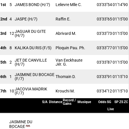
1st
5
JAMES BOND
(H/7)
Lelievre Mlle C.
03'33''54
01'14''90
2nd
4
JASPE
(H/7)
Raffin E.
03'33''65
01'15''00
JAGUAR DU GITE
3rd
12
Abrivard M.
03'33''73
01'15''00
(H/7)
4th
8
KALIKA DU RIS
(F/5)
Ploquin Pau. Ph.
03'33''77
01'15''00
JET DE CANVILLE
Van Eeckhaute
5th
2
03'33''87
01'15''00
(H/7)
Jér. G.
JASMINE DU BOCAGE
6th
1
Thomain D.
03'33''91
01'15''10
(F/7)
JACOVIA MADRIK
7th
10
Krouchi M.
03'34''12
01'15''10
(F/7)
Record /
S/A
Distance
Musique
Odds
SG
SP
ZS
ZC
Gains
Live
JASMINE DU
BOCAGE