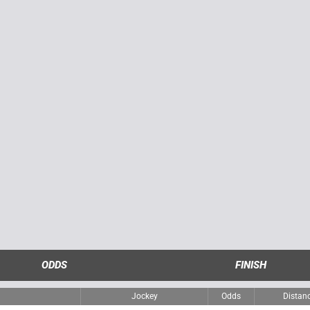
ODDS
FINISH
m
Jockey
Odds
Distan