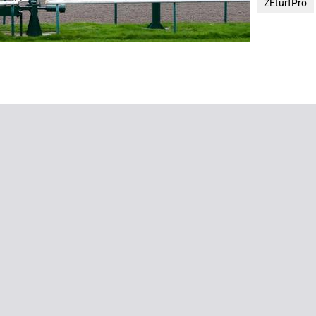
ZEturfPro