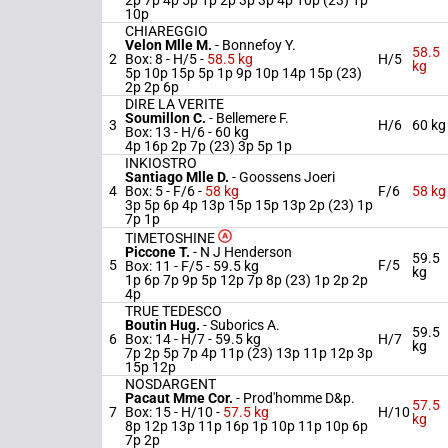
2p 7p 4p 5p 1p 2p 3p 3p 4p 10p (23) 1p
10p
CHIAREGGIO
Velon Mlle M.
-
Bonnefoy Y.
58.5
2
Box: 8 -
H/5 -
58.5 kg
H/5
kg
5p 10p 15p 5p 1p 9p 10p 14p 15p (23)
2p 2p 6p
DIRE LA VERITE
Soumillon C.
-
Bellemere F.
3
H/6
60 kg
Box: 13 -
H/6 -
60 kg
4p 16p 2p 7p (23) 3p 5p 1p
INKIOSTRO
Santiago Mlle D.
-
Goossens Joeri
4
Box: 5 -
F/6 -
58 kg
F/6
58 kg
3p 5p 6p 4p 13p 15p 15p 13p 2p (23) 1p
7p 1p
TIMETOSHINE
Piccone T.
-
N J Henderson
59.5
5
F/5
Box: 11 -
F/5 -
59.5 kg
kg
1p 6p 7p 9p 5p 12p 7p 8p (23) 1p 2p 2p
4p
TRUE TEDESCO
Boutin Hug.
-
Suborics A.
59.5
6
Box: 14 -
H/7 -
59.5 kg
H/7
kg
7p 2p 5p 7p 4p 11p (23) 13p 11p 12p 3p
15p 12p
NOSDARGENT
Pacaut Mme Cor.
-
Prod'homme D&p.
57.5
7
Box: 15 -
H/10 -
57.5 kg
H/10
kg
8p 12p 13p 11p 16p 1p 10p 11p 10p 6p
7p 2p