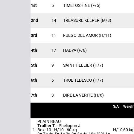
1st
5
TIMETOSHINE
(F/5)
2nd
14
TREASURE KEEPER
(M/8)
3rd
11
FUEGO DEL AMOR
(H/11)
4th
17
HADYA
(F/6)
5th
9
SAINT HELLIER
(H/7)
6th
6
TRUE TEDESCO
(H/7)
7th
3
DIRE LA VERITE
(H/6)
S/A
Weigh
PLAIN BEAU
Trullier T.
-
Phelippon J.
1
Box: 10 -
H/10 -
60 kg
H/10
60 kg