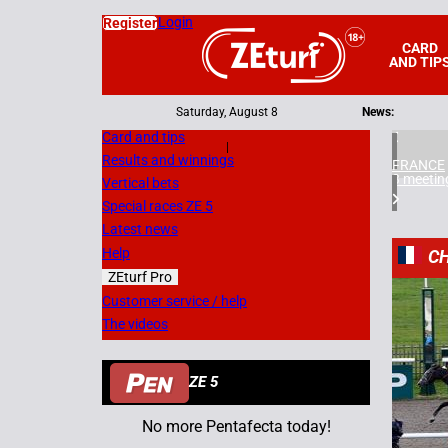
Login
Register
CARD
AND TIP
Saturday, August 8
News:
Card and tips
|
Results and winnings
FRANCE
3 meetin
Vertical bets
Special races ZE 5
Latest news
Help
CH
ZEturf Pro
8
Customer service / help
The videos
12/11/
ZE 5
No more Pentafecta today!