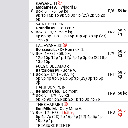
KAWARETH
Madamet A.
-
Windrif D.
8
F/6
59 kg
Box: 6 -
F/6 -
59 kg
9p 1p 16p 1p 9p 3p 3p 1p (23) 2p 5p 2p
6p
SAINT HELLIER
Grandin M.
-
Cottier P.
58.5
9
Box: 7 -
H/7 -
58.5 kg
H/7
kg
4p 6p 8p 10p 11p 16p 10p 9p 7p 4p (23)
15p 2p
LA JAVANAISE
Boisseau L.
-
De Koninck B.
58.5
10
F/9
Box: 4 -
F/9 -
58.5 kg
kg
12p 15p 13p 1p 12p 7p 1p 3p 6p (23) 8p
13p 15p
FUEGO DEL AMOR
Barzalona M.
-
Bolte A.
58.5
11
Box: 2 -
H/11 -
58.5 kg
H/11
kg
5p 5p 4p 8p 3p Dp 5p 3p (23) 3p 1p 6p
3p
HARRISON POINT
Belmont Cés.
-
Belmont F.
12
H/9
58 kg
Box: 3 -
H/9 -
58 kg
6p 7p 9p 1p 2p 8p 2p 1p 1p 8p 7p 7p
THE CHARMER
Eon Mlle M.
-
Cury Mme E.
56.5
13
H/8
Box: 12 -
H/8 -
56.5 kg
kg
5p 4p 7p (23) 2p 16p 4p (22) 4p 5p 1p
10p 3p 1p
TREASURE KEEPER