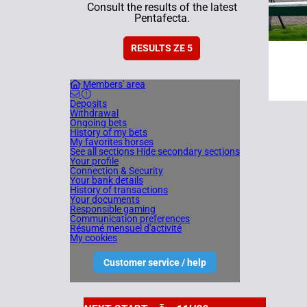
Consult the results of the latest
Pentafecta.
RESULTS ZE 5
Members' area
Deposits
Withdrawal
Ongoing bets
History of my bets
My favorites horses
See all sections
Hide secondary sections
Your profile
Connection & Security
Your bank details
History of transactions
Your documents
Responsible gaming
Communication preferences
Résumé mensuel d'activité
My cookies
Customer service / help