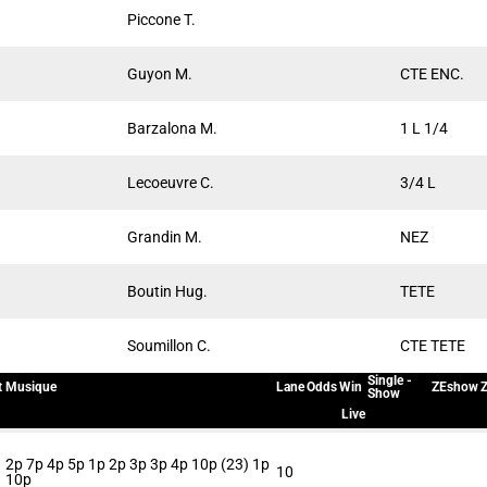
Piccone T.
Guyon M.
CTE ENC.
Barzalona M.
1 L 1/4
Lecoeuvre C.
3/4 L
Grandin M.
NEZ
Boutin Hug.
TETE
Soumillon C.
CTE TETE
Single -
t
Musique
Lane
Odds
Win
ZEshow
Z
Show
Live
2p 7p 4p 5p 1p 2p 3p 3p 4p 10p (23) 1p
10
10p