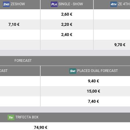
ZESHOW
SINGLE - SHOW
ZE 4TH
2,60 €
7,10 €
2,20 €
2,40 €
9,70 €
FORECAST
CAST
PLACED DUAL FORECAST
9,40 €
15,00 €
7,40 €
TRIFECTA BOX
74,90 €