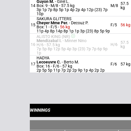
Guyon M.
-
Girel L.
57.5
14
Box: 9 -
M/8 -
57.5 kg
M/8
kg
3p 1p 7p 8p 5p 1p 4p 2p 4p 12p (23) 7p
10p
SAKURA GLITTERS
Cheyer Mme Per.
-
Decouz P.
15
F/5
56 kg
Box: 1 -
F/5 -
56 kg
11p 4p 8p 14p 8p 1p 1p 3p (23) 8p 5p 9p
ALISTO KING (NR)
Mendizabal I.
-
Minner Nino
57.5
16
H/6
H/6 -
57.5 kg
kg
7p 5p 8p 12p 5p 4p 3p (23) 7p 7p 6p 9p
1p
HADYA
Lecoeuvre C.
-
Berto M.
17
F/6
57 kg
Box: 16 -
F/6 -
57 kg
2p 5p 5p 11p 7p 2p 2p 9p 1p 4p 2p 2p
WINNINGS