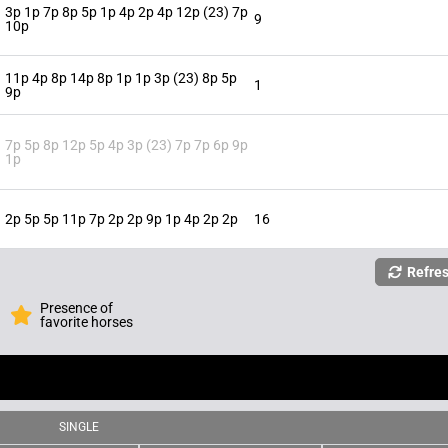
3p 1p 7p 8p 5p 1p 4p 2p 4p 12p (23) 7p
9
10p
11p 4p 8p 14p 8p 1p 1p 3p (23) 8p 5p
1
9p
7p 5p 8p 12p 5p 4p 3p (23) 7p 7p 6p 9p
1p
2p 5p 5p 11p 7p 2p 2p 9p 1p 4p 2p 2p
16
Refre
Presence of
favorite horses
SINGLE