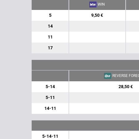
WIN
5
9,50 €
14
11
17
REVERSE FORE
5-14
28,50 €
5-11
14-11
5-14-11