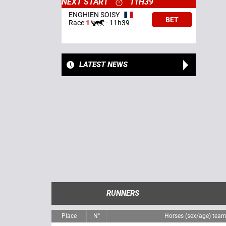
NEXT START
11H39
ENGHIEN SOISY
BET
Race
1
-
11h39
LATEST NEWS
RUNNERS
Place
N°
Horses (sex/age) tea