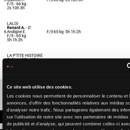
F/5 -
66 kg
2s 10h 3h
LALOI
Renard A.
-
D'
6
Andigne E.
F/5
65 kg
5h 1h 2h
F/5 -
65 kg
5h 1h 2h
LA P'TITE HISTOIRE
Guitraud C.
-
Allaire
7
E.
F/5
62 kg
1h 5h
F/5 -
62 kg
1h 5h
Refresh odds
Ce site web utilise des cookies.
Les cookies nous permettent de personnaliser le contenu et 
Presence of favorite horses
annonces, d'offrir des fonctionnalités relatives aux médias s
d'analyser notre trafic. Nous partageons également des info
LATEST NEWS
sur l'utilisation de notre site avec nos partenaires de médias
de publicité et d'analyse, qui peuvent combiner celles-ci ave