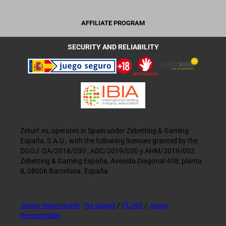
AFFILIATE PROGRAM
SECURITY AND RELIABILITY
Zeturf.es, operates in Spain under Zebetting & Gaming
España, S.A.U., with the following licenses granted by the
DGOJ: GA/2018/030 ; ADC/2019/030 y AHM/2019/002.
Zebetting & Gaming España, Avenida Diagonal 458, planta
8, 08006 Barcelona. España
Juego responsable
:
No caigas
/
FEJAR
/
Juego
Responsable