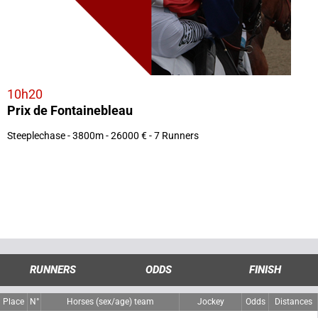
10h20
Prix de Fontainebleau
Steeplechase - 3800m - 26000 € - 7 Runners
RUNNERS
ODDS
FINISH
Place
N°
Horses (sex/age) team
Jockey
Odds
Distances