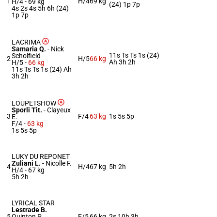
1
H/4
69 kg
H/4 -
69 kg
(24) 1p 7p
4s 2s 4s 5h 6h (24)
1p 7p
LACRIMA
Samaria Q.
-
Nick
11s Ts Ts 1s (24)
Scholfield
2
H/5
66 kg
Ah 3h 2h
H/5 -
66 kg
11s Ts Ts 1s (24) Ah
3h 2h
LOUPETSHOW
Sporli Tit.
-
Clayeux
3
F/4
63 kg
1s 5s 5p
E.
F/4 -
63 kg
1s 5s 5p
LUKY DU REPONET
Zuliani L.
-
Nicolle F.
4
H/4
67 kg
5h 2h
H/4 -
67 kg
5h 2h
LYRICAL STAR
Lestrade B.
-
5
Quinton P.
F/5
66 kg
2s 10h 3h