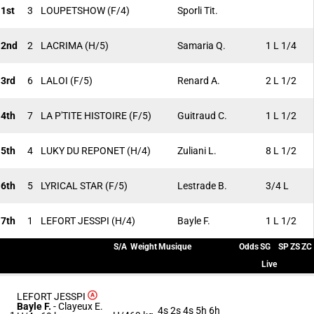
1st
3
LOUPETSHOW
(F/4)
Sporli Tit.
2nd
2
LACRIMA
(H/5)
Samaria Q.
1 L 1/4
3rd
6
LALOI
(F/5)
Renard A.
2 L 1/2
4th
7
LA P'TITE HISTOIRE
(F/5)
Guitraud C.
1 L 1/2
5th
4
LUKY DU REPONET
(H/4)
Zuliani L.
8 L 1/2
6th
5
LYRICAL STAR
(F/5)
Lestrade B.
3/4 L
7th
1
LEFORT JESSPI
(H/4)
Bayle F.
1 L 1/2
S/A
Weight
Musique
Odds
SG
SP
ZS
ZC
Live
LEFORT JESSPI
Bayle F.
-
Clayeux E.
4s 2s 4s 5h 6h