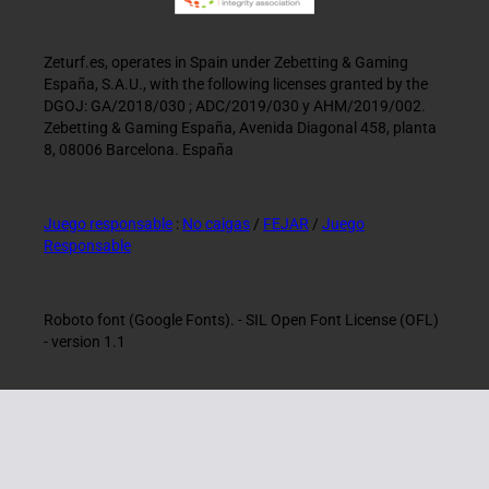
Zeturf.es, operates in Spain under Zebetting & Gaming
España, S.A.U., with the following licenses granted by the
DGOJ: GA/2018/030 ; ADC/2019/030 y AHM/2019/002.
Zebetting & Gaming España, Avenida Diagonal 458, planta
8, 08006 Barcelona. España
Juego responsable
:
No caigas
/
FEJAR
/
Juego
Responsable
Roboto font (Google Fonts). - SIL Open Font License (OFL)
- version 1.1