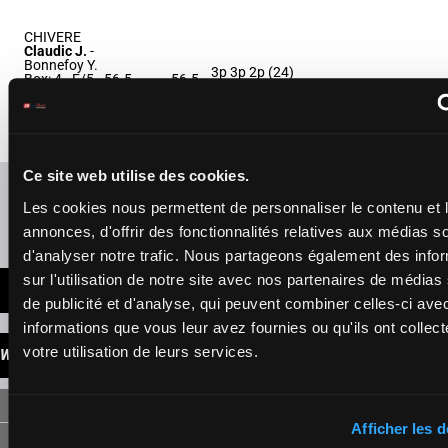
CHIVERE
Claudic J.
-
Bonnefoy Y.
3p 3p 2p (24)
Box: 4 -
F/5 -
56.5
56.5
6
F/5
4p 2p 2p 3p 3p
4
kg
kg
2p 2p 3p
3p 3p 2p (24) 4p
2p 2p 3p 3p 2p 2p
3p
Ce site web utilise des cookies.
Refresh odds
Les cookies nous permettent de personnaliser le contenu et 
Presence of favorite horses
annonces, d'offrir des fonctionnalités relatives aux médias s
d'analyser notre trafic. Nous partageons également des info
sur l'utilisation de notre site avec nos partenaires de médias
LATEST NEWS
de publicité et d'analyse, qui peuvent combiner celles-ci ave
informations que vous leur avez fournies ou qu'ils ont collect
votre utilisation de leurs services.
WINNINGS
SINGLE
Afficher les d