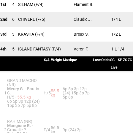
1st
4
SILHAM
(F/4)
Flament B.
2nd
6
CHIVERE
(F/5)
Claudic J.
1/4 L
3rd
3
KRASHA
(F/4)
Breux S.
1/2 L
4th
5
ISLAND FANTASY
(F/4)
Veron F.
1 L 1/4
S/A
Weight
Musique
Lane
Odds
SG
SP
ZS
ZC
Live
GRAND MACHO
(NR)
Meury G.
-
Boutin
6p 5p 3p 12p
55.5
1
C.
H/5
(24) 15p 3p 7p
kg
H/5 -
55.5 kg
5p 8p
6p 5p 3p 12p (24)
15p 3p 7p 5p 8p
RAHIMA (NR)
Mangione R.
-
56.5
2
Groualle P.
F/4
9p (24) 2p
kg