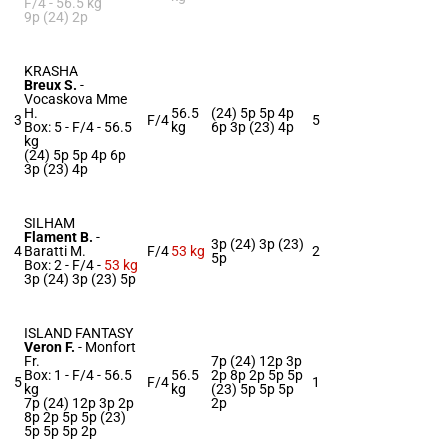
F/4 -
56.5 kg
9p (24) 2p
KRASHA
Breux S.
-
Vocaskova Mme
H.
56.5
(24) 5p 5p 4p
3
F/4
5
Box: 5 -
F/4 -
56.5
kg
6p 3p (23) 4p
kg
(24) 5p 5p 4p 6p
3p (23) 4p
SILHAM
Flament B.
-
3p (24) 3p (23)
4
Baratti M.
F/4
53 kg
2
5p
Box: 2 -
F/4 -
53 kg
3p (24) 3p (23) 5p
ISLAND FANTASY
Veron F.
-
Monfort
Fr.
7p (24) 12p 3p
Box: 1 -
F/4 -
56.5
56.5
2p 8p 2p 5p 5p
5
F/4
1
kg
kg
(23) 5p 5p 5p
7p (24) 12p 3p 2p
2p
8p 2p 5p 5p (23)
5p 5p 5p 2p