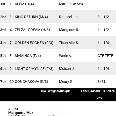
1st
1
ALEM
(H/4)
Marquette Max.
2nd
3
KING RETURN
(M/4)
Roussel Leo
3 L 1/2
3rd
4
ZELZAL DREAM
(H/3)
Mangione R.
1 L 1/2
4th
7
GOLDEN EGGHEN
(F/3)
Tison Mlle S.
1 L 1/4
5th
8
MAMINOA
(F/4)
Werle A.
CTE TETE
6th
9
LIGHT OF MY LIFE
(F/3)
Moisan J.
1 L 1/4
7th
10
GONCHAKOVA
(F/3)
Meury G.
3/4 L
S/A
Weight
Musique
Lane
Odds
SG
SP
ZS
ZC
Live
ALEM
Marquette Max.
-