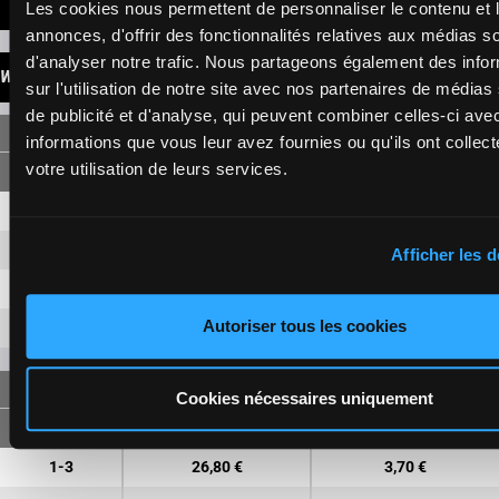
LATEST NEWS
Les cookies nous permettent de personnaliser le contenu et 
annonces, d'offrir des fonctionnalités relatives aux médias s
d'analyser notre trafic. Nous partageons également des info
WINNINGS
sur l'utilisation de notre site avec nos partenaires de médias
de publicité et d'analyse, qui peuvent combiner celles-ci ave
SINGLE
informations que vous leur avez fournies ou qu'ils ont collect
votre utilisation de leurs services.
1
5,10 €
1,10 €
3
5,80 €
1,80 €
Afficher les d
4
1,10 €
Autoriser tous les cookies
7
8,70 €
FORECAST
Cookies nécessaires uniquement
1-3
26,80 €
3,70 €