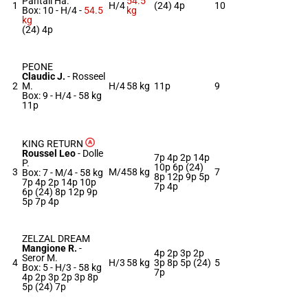
Pantall Ha.
54.5
1
H/4
(24) 4p
10
Box: 10 -
H/4 -
54.5
kg
kg
(24) 4p
PEONE
Claudic J.
-
Rosseel
2
M.
H/4
58 kg
11p
9
Box: 9 -
H/4 -
58 kg
11p
KING RETURN
Roussel Leo
-
Dolle
7p 4p 2p 14p
P.
10p 6p (24)
3
M/4
58 kg
7
Box: 7 -
M/4 -
58 kg
8p 12p 9p 5p
7p 4p 2p 14p 10p
7p 4p
6p (24) 8p 12p 9p
5p 7p 4p
ZELZAL DREAM
Mangione R.
-
4p 2p 3p 2p
Seror M.
4
H/3
58 kg
3p 8p 5p (24)
5
Box: 5 -
H/3 -
58 kg
7p
4p 2p 3p 2p 3p 8p
5p (24) 7p