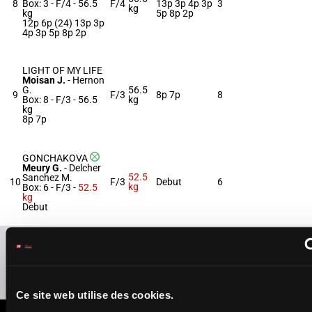
8
Box: 3 -
F/4 -
56.5
F/4
13p 3p 4p 3p
3
kg
kg
5p 8p 2p
12p 6p (24) 13p 3p
4p 3p 5p 8p 2p
LIGHT OF MY LIFE
Moisan J.
-
Hernon
G.
56.5
9
F/3
8p 7p
8
Box: 8 -
F/3 -
56.5
kg
kg
8p 7p
GONCHAKOVA
Meury G.
-
Delcher
52.5
Sanchez M.
10
F/3
Debut
6
kg
Box: 6 -
F/3 -
52.5
kg
Debut
Refresh odds
Presence of favorite horses
Ce site web utilise des cookies.