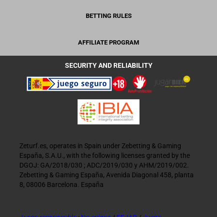
BETTING RULES
AFFILIATE PROGRAM
SECURITY AND RELIABILITY
Zeturf.es, operates in Spain under Zebetting & Gaming
España, S.A.U., with the following licenses granted by the
DGOJ: GA/2018/030 ; ADC/2019/030 y AHM/2019/002.
Zebetting & Gaming España, Avenida Diagonal 458, planta
8, 08006 Barcelona. España