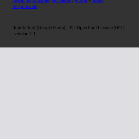
Juego responsable
:
No caigas
/
FEJAR
/
Juego
Responsable
Roboto font (Google Fonts). - SIL Open Font License (OFL)
- version 1.1