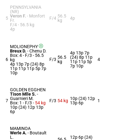
PENNSYLVANIA
(NR)
Veron F.
-
Monfort
56.5
5
F/4
4p
Fr.
kg
F/4 -
56.5 kg
4p
MOLIONEPHY
Breux D.
-
Chenu D.
4p 13p 7p
Box: 4 -
F/3 -
56.5
56.5
(24) 8p 11p
6
F/3
4
kg
kg
11p 11p 5p
4p 13p 7p (24) 8p
7p 10p
11p 11p 11p 5p 7p
10p
GOLDEN EGGHEN
Tison Mlle S.
-
Guarnieri M.
10p (24) 12p
7
F/3
54 kg
1
Box: 1 -
F/3 -
54 kg
13p 6p
10p (24) 12p 13p
6p
MAMINOA
Werle A.
-
Boutault
L.
12p 6p (24)
56.5