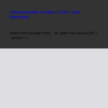
Juego responsable
:
No caigas
/
FEJAR
/
Juego
Responsable
Roboto font (Google Fonts). - SIL Open Font License (OFL)
- version 1.1