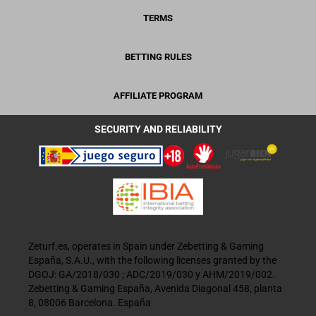
TERMS
BETTING RULES
AFFILIATE PROGRAM
SECURITY AND RELIABILITY
Zeturf.es, operates in Spain under Zebetting & Gaming
España, S.A.U., with the following licenses granted by the
DGOJ: GA/2018/030 ; ADC/2019/030 y AHM/2019/002.
Zebetting & Gaming España, Avenida Diagonal 458, planta
8, 08006 Barcelona. España