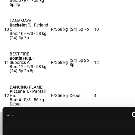
Box: 3 -
F/4 -
58 kg
5p 2p
LANAMAYA
Bachelot T.
-
Ferland
10
C.
F/3
58 kg
(24) 5p 7p
10
Box: 10 -
F/3 -
58 kg
(24) 5p 7p
BEST FIRE
Boutin Hug.
-
(24) 5p 2p
11
Suborics A.
F/3
58 kg
12
8p
Box: 12 -
F/3 -
58 kg
(24) 5p 2p 8p
DANCING FLAME
Piccone T.
-
Pantall
12
Ha.
F/3
56 kg
Debut
4
Box: 4 -
F/3 -
56 kg
Debut
Refresh odds
Presence of favorite horses