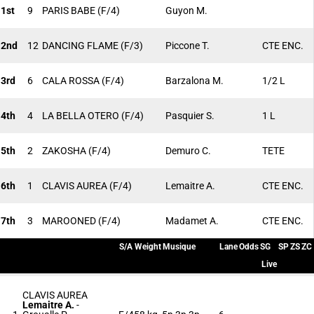
1st
9
PARIS BABE
(F/4)
Guyon M.
2nd
12
DANCING FLAME
(F/3)
Piccone T.
CTE ENC.
3rd
6
CALA ROSSA
(F/4)
Barzalona M.
1/2 L
4th
4
LA BELLA OTERO
(F/4)
Pasquier S.
1 L
5th
2
ZAKOSHA
(F/4)
Demuro C.
TETE
6th
1
CLAVIS AUREA
(F/4)
Lemaitre A.
CTE ENC.
7th
3
MAROONED
(F/4)
Madamet A.
CTE ENC.
S/A
Weight
Musique
Lane
Odds
SG
SP
ZS
ZC
Live
CLAVIS AUREA
Lemaitre A.
-