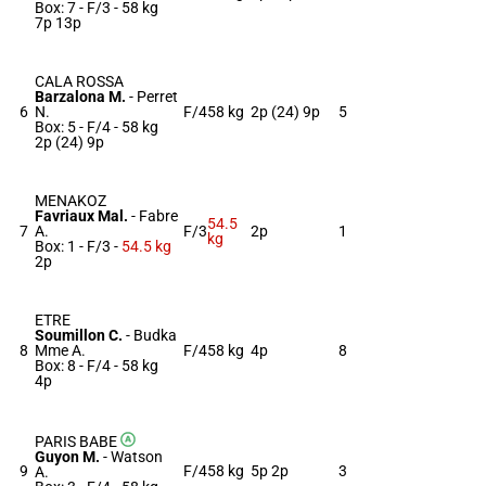
Box: 7 -
F/3 -
58 kg
7p 13p
CALA ROSSA
Barzalona M.
-
Perret
6
N.
F/4
58 kg
2p (24) 9p
5
Box: 5 -
F/4 -
58 kg
2p (24) 9p
MENAKOZ
Favriaux Mal.
-
Fabre
54.5
7
A.
F/3
2p
1
kg
Box: 1 -
F/3 -
54.5 kg
2p
ETRE
Soumillon C.
-
Budka
8
Mme A.
F/4
58 kg
4p
8
Box: 8 -
F/4 -
58 kg
4p
PARIS BABE
Guyon M.
-
Watson
9
F/4
58 kg
5p 2p
3
A.