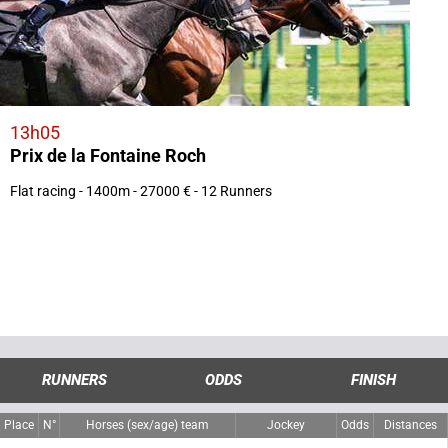
13h05
Prix de la Fontaine Roch
Flat racing - 1400m - 27000 € - 12 Runners
RUNNERS
ODDS
FINISH
Place
N°
Horses (sex/age) team
Jockey
Odds
Distances