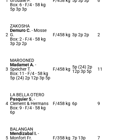
1
Groualle P.
F/4
58 kg
5p 3p 3p
6
Box: 6 -
F/4 -
58 kg
5p 3p 3p
ZAKOSHA
Demuro C.
-
Mosse
2
G.
F/4
58 kg
3p 2p 2p
2
Box: 2 -
F/4 -
58 kg
3p 2p 2p
MAROONED
Madamet A.
-
5p (24) 2p
3
Speicher T.
F/4
58 kg
11
12p 3p 5p
Box: 11 -
F/4 -
58 kg
5p (24) 2p 12p 3p 5p
LA BELLA OTERO
Pasquier S.
-
4
Clement & Hermans
F/4
58 kg
6p
9
Box: 9 -
F/4 -
58 kg
6p
BALANGAN
Mendizabal I.
-
5
Monfort Fr.
F/3
58 kg
7p 13p
7