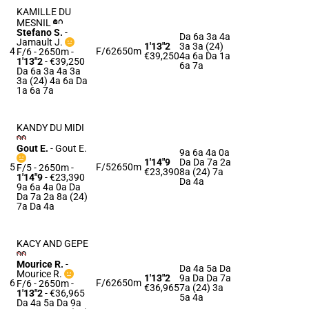
KAMILLE DU
MESNIL
Stefano S.
-
Da 6a 3a 4a
Jamault J.
1'13"2
3a 3a (24)
4
F/6
2650m
F/6 - 2650m
-
€39,250
4a 6a Da 1a
1'13"2
- €39,250
6a 7a
Da 6a 3a 4a 3a
3a (24) 4a 6a Da
1a 6a 7a
KANDY DU MIDI
Gout E.
-
Gout E.
9a 6a 4a 0a
1'14"9
Da Da 7a 2a
5
F/5
2650m
F/5 - 2650m
-
€23,390
8a (24) 7a
1'14"9
- €23,390
Da 4a
9a 6a 4a 0a Da
Da 7a 2a 8a (24)
7a Da 4a
KACY AND GEPE
Mourice R.
-
Da 4a 5a Da
Mourice R.
1'13"2
9a Da Da 7a
6
F/6
2650m
F/6 - 2650m
-
€36,965
7a (24) 3a
1'13"2
- €36,965
5a 4a
Da 4a 5a Da 9a