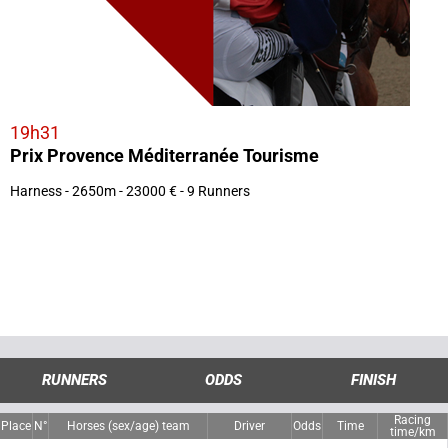
19h31
Prix Provence Méditerranée Tourisme
Harness - 2650m - 23000 € - 9 Runners
RUNNERS
ODDS
FINISH
Racing
Place
N°
Horses (sex/age) team
Driver
Odds
Time
time/km