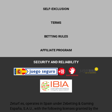
SELF-EXCLUSION
TERMS
BETTING RULES
AFFILIATE PROGRAM
SECURITY AND RELIABILITY
Zeturf.es, operates in Spain under Zebetting & Gaming
España, S.A.U., with the following licenses granted by the