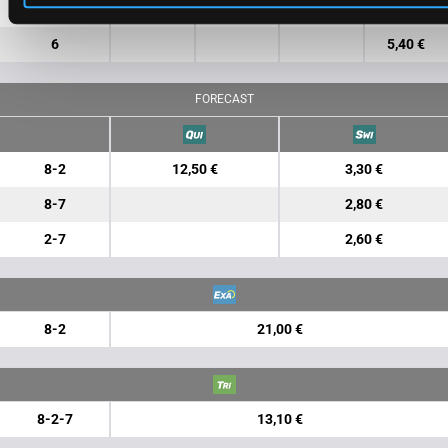
7
1,10 €
6
5,40 €
FORECAST
8-2
12,50 €
3,30 €
8-7
2,80 €
2-7
2,60 €
8-2
21,00 €
8-2-7
13,10 €