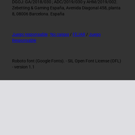
DGOJ: GA/2018/030 ; ADC/2019/030 y AHM/2019/002.
Zebetting & Gaming España, Avenida Diagonal 458, planta
8, 08006 Barcelona. España
Juego responsable
:
No caigas
/
FEJAR
/
Juego
Responsable
Roboto font (Google Fonts). - SIL Open Font License (OFL)
- version 1.1