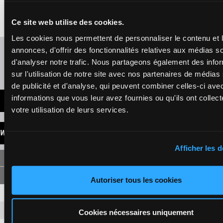
€8,540
7a 6a 0a 4a
1'16"5
- €8,540
5a (23) 0a
8a (24) 8m 8a 7a
5a Da 7a 6a 0a
Ce site web utilise des cookies.
4a 5a (23) 0a
Les cookies nous permettent de personnaliser le contenu et 
Refresh odds
annonces, d'offrir des fonctionnalités relatives aux médias s
d'analyser notre trafic. Nous partageons également des info
Presence of favorite horses
sur l'utilisation de notre site avec nos partenaires de médias
de publicité et d'analyse, qui peuvent combiner celles-ci ave
informations que vous leur avez fournies ou qu'ils ont collect
LATEST NEWS
votre utilisation de leurs services.
WINNINGS
Afficher les d
SINGLE
Autoriser tous les cookies
8
6,90 €
1,30 €
2
4,20 €
1,10 €
Cookies nécessaires uniquement