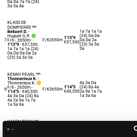
Da Da 7a 7a (24)
3a 5a 4a
KLASS DE
DOMPIERRE
1a 7a 1a 1a
Bekaert D.
-
(24) Da Da
Huguet G.R.
1'15"9
7
F/6
2650m
Da Da 2a
F/6 - 2650m
-
€37,530
(23) 3a 3a
1'15"9
- €37,530
3a
1a 7a 1a 1a (24)
Da Da Da Da 2a
(23) 3a 3a 3a
KENNY PEARL
Thonnerieux K.
-
4a 3a Da
Thonnerieux K.
1'14"5
(24) 8a 4a
F/6 - 2650m
-
8
F/6
2650m
€40,550
2a 9a 1a 7a
1'14"5
- €40,550
1a 5a 6a
4a 3a Da (24) 8a
4a 2a 9a 1a 7a
1a 5a 6a
KAREN D'IRAI
Repichet P.
-
8a (24) 8m
Pauleau D.
1'16"5
8a 7a 5a Da
F/6 - 2650m
-
9
F/6
2650m