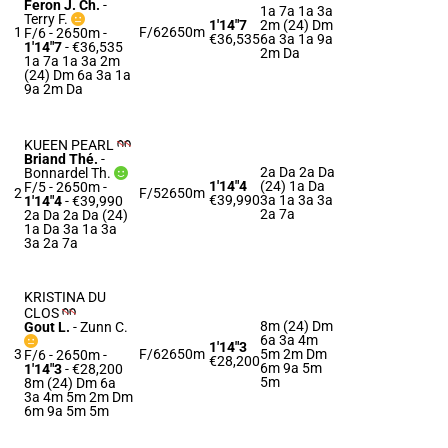
Feron J. Ch.
-
1a 7a 1a 3a
Terry F.
1'14"7
2m (24) Dm
1
F/6
2650m
F/6 - 2650m
-
€36,535
6a 3a 1a 9a
1'14"7
- €36,535
2m Da
1a 7a 1a 3a 2m
(24) Dm 6a 3a 1a
9a 2m Da
KUEEN PEARL
Briand Thé.
-
2a Da 2a Da
Bonnardel Th.
1'14"4
(24) 1a Da
F/5 - 2650m
-
2
F/5
2650m
€39,990
3a 1a 3a 3a
1'14"4
- €39,990
2a 7a
2a Da 2a Da (24)
1a Da 3a 1a 3a
3a 2a 7a
KRISTINA DU
CLOS
8m (24) Dm
Gout L.
-
Zunn C.
6a 3a 4m
1'14"3
3
F/6
2650m
5m 2m Dm
F/6 - 2650m
-
€28,200
6m 9a 5m
1'14"3
- €28,200
5m
8m (24) Dm 6a
3a 4m 5m 2m Dm
6m 9a 5m 5m