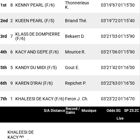
Thonnerieux
1st
8
KENNY PEARL
(F/6)
03'19''67
01'15''30
K.
2nd
2
KUEEN PEARL
(F/5)
Briand Thé.
03'19''72
01'15''40
KLASS DE DOMPIERRE
3rd
7
Bekaert D.
03'21''03
01'15''90
(F/6)
4th
6
KACY AND GEPE
(F/6)
Mourice R.
03'21''06
01'15''90
5th
5
KANDY DU MIDI
(F/5)
Gout E.
03'21''42
01'16''00
6th
9
KAREN D'IRAI
(F/6)
Repichet P.
03'22''63
01'16''50
7th
1
KHALEESI DE KACY
(F/6)
Feron J. Ch.
03'23''22
01'16''70
Record /
S/A
Distance
Musique
Odds
SG
SP
ZS
ZC
Gains
Live
KHALEESI DE
KACY