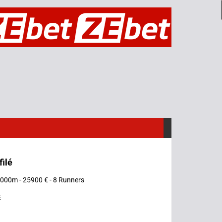
filé
 2000m - 25900 € - 8 Runners
s