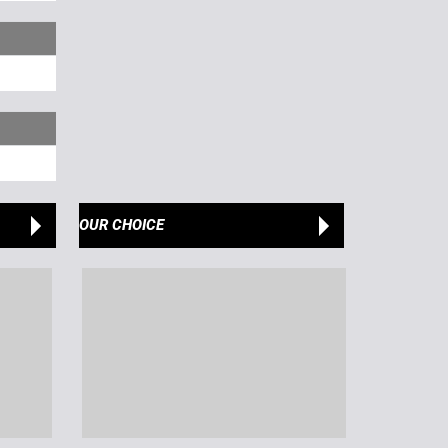
OUR CHOICE