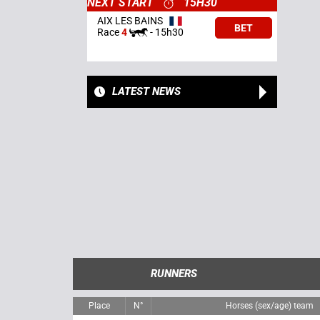
NEXT START
15H30
AIX LES BAINS
BET
Race
4
-
15h30
LATEST NEWS
RUNNERS
Place
N°
Horses (sex/age) team