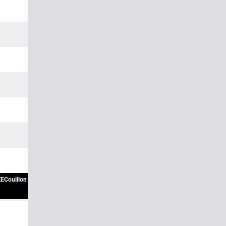
ECouillon