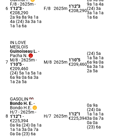
F/8 - 2625m
-
9a 1a 4a
1'12"3
6
1'12"3
-
F/8
2625m
(24) 3a
€208,290
€208,290
3a 1a 1a
2a 9a 8a 9a 1a
1a 6a
4a (24) 3a 3a 1a
1a 1a 6a
IN LOVE
MESLOIS
Guinoiseau L.
-
(24) 5a
Pacha N.
1a 5a 1a
M/8 - 2625m
-
1'10"5
7
M/8
2625m
6a 9a 0a
1'10"5
-
€209,460
6a 3a 1a
€209,460
2a 5a
(24) 5a 1a 5a 1a
6a 9a 0a 6a 3a
1a 2a 5a
GASOLIN
Bondo H. E.
-
0a 9a
Bondo H.E.
(24) 0a
H/7 - 2625m
-
1'12"1
1a 1a 1a
8
H/7
2625m
1'12"1
-
€225,394
3a 0a 7a
€225,394
0a 0a
0a 9a (24) 0a 1a
(23) 6a
1a 1a 3a 0a 7a
0a 0a (23) 6a