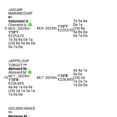
JAGUAR
MARANCOURT
7a 5a 8a
Gelormini G.
-
Da 1a
Chavatte A.
1'10"7
9
M/6
2625m
(24) 8a
M/6 - 2625m
-
€225,670
5a 8a Da
1'10"7
-
0a 7a Da
€225,670
7a 5a 8a Da 1a
(24) 8a 5a 8a Da
0a 7a Da
JAPPELOUP
TURGOT
Abrivard M.
-
4a 4a 1a
Abrivard M.
0a 0a
1'10"8
M/7 - 2625m
-
10
M/7
2625m
(24) 2a
€226,845
1'10"8
-
1a 2a 1a
€226,845
1a 0a Da
4a 4a 1a 0a 0a
(24) 2a 1a 2a 1a
1a 0a Da
GOLDEN GRACE
Maignan M.
-