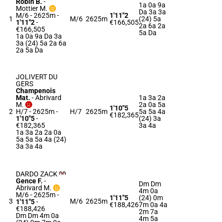
Robin B.
-
1a 0a 9a
Mottier M.
Da 3a 3a
M/6 - 2625m
-
1'11"2
1
M/6
2625m
(24) 5a
1'11"2
-
€166,505
2a 6a 2a
€166,505
5a Da
1a 0a 9a Da 3a
3a (24) 5a 2a 6a
2a 5a Da
JOLIVERT DU
GERS
Champenois
Mat.
-
Abrivard
1a 3a 2a
M.
2a 0a 5a
1'10"5
2
H/7 - 2625m
-
H/7
2625m
5a 5a 4a
€182,365
1'10"5
-
(24) 3a
€182,365
3a 4a
1a 3a 2a 2a 0a
5a 5a 5a 4a (24)
3a 3a 4a
DARDO ZACK
Gence F.
-
Dm Dm
Abrivard M.
4m 0a
M/6 - 2625m
-
1'11"5
(24) 0m
3
M/6
2625m
1'11"5
-
€188,426
7m 0a 4a
€188,426
2m 7a
Dm Dm 4m 0a
4m 5a