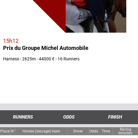
15h12
Prix du Groupe Michel Automobile
Harness - 2625m - 44000 € - 16 Runners
RUNNERS
ODDS
FINISH
Racing
Place
N°
Horses (sex/age) team
Driver
Odds
Time
time/km