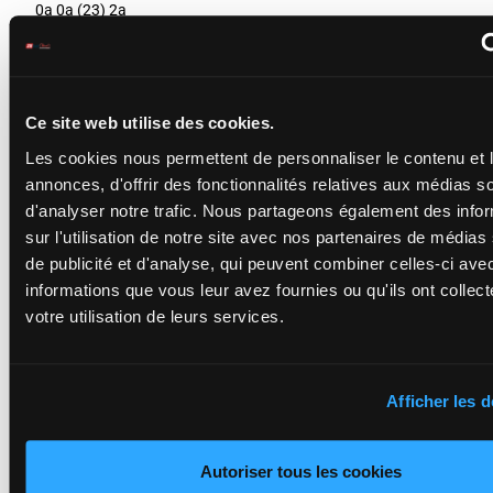
0a 0a (23) 2a
JE M'ENVOLE
Meunier St.
-
9a 0a
Mottier M.
(24) 3m
M/7 - 2650m
-
Ce site web utilise des cookies.
0a 9a
1'10"2
-
1'10"2
14
M/7
2650m
(23) Dm
€332,660
€332,660
1m 1m
Les cookies nous permettent de personnaliser le contenu et 
9a 0a (24) 3m
1m 2m
0a 9a (23) Dm
annonces, d'offrir des fonctionnalités relatives aux médias s
4a 1m
1m 1m 1m 2m
4a 1m
d'analyser notre trafic. Nous partageons également des info
sur l'utilisation de notre site avec nos partenaires de médias
de publicité et d'analyse, qui peuvent combiner celles-ci ave
JAKARTAS DES
PRES
informations que vous leur avez fournies ou qu'ils ont collect
Bezier M.
-
0a 0a 0a
votre utilisation de leurs services.
Bezier M.
5a 7a 8a
1'11"2
M/7 - 2650m
-
15
M/7
2650m
9a (24)
€349,780
1'11"2
-
6a 9a 5a
€349,780
2a 4a
0a 0a 0a 5a 7a
8a 9a (24) 6a 9a
Afficher les d
5a 2a 4a
HALICIA BELLA
Autoriser tous les cookies