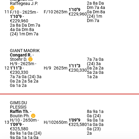
2a 8a Da
Raffegeau J.P.
Dm 7a 4a
1'10"9
11
F/10
2625m
0a Dm 8a
F/10 - 2625m
-
€229,960
(24) 1m
1'10"9
-
Dm 7a
€229,960
2a 8a Da Dm 7a
4a 0a Dm 8a
(24) 1m Dm 7a
GIANT MADRIK
Congard R.
-
Stoehr D.
7a 7a 0a
H/9 - 2625m
-
(24) 3a
1'11"3
12
1'11"3
-
H/9
2625m
0a 2a 2a
€230,330
€230,330
5a 2a 0a
7a 7a 0a (24) 3a
1a 2a
0a 2a 2a 5a 2a
0a 1a 2a
GIMS DU
PLESSIS
Raffin Th.
-
8a 9a 1a
Boutin Ph.
0a (24)
H/10 - 2650m
-
1'09"9
9a 0a 1a
13
H/10
2650m
1'09"9
-
€325,580
1a 0a 0a
€325,580
0a (23)
8a 9a 1a 0a (24)
2a
9a 0a 1a 1a 0a