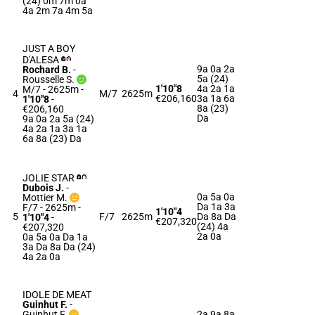
(24) 0m 7m 0a
4a 2m 7a 4m 5a
JUST A BOY
D'ALESA
9a 0a 2a
Rochard B.
-
5a (24)
Rousselle S.
1'10"8
4a 2a 1a
M/7 - 2625m
-
4
M/7
2625m
€206,160
3a 1a 6a
1'10"8
-
8a (23)
€206,160
Da
9a 0a 2a 5a (24)
4a 2a 1a 3a 1a
6a 8a (23) Da
JOLIE STAR
Dubois J.
-
0a 5a 0a
Mottier M.
Da 1a 3a
F/7 - 2625m
-
1'10"4
5
F/7
2625m
Da 8a Da
1'10"4
-
€207,320
(24) 4a
€207,320
2a 0a
0a 5a 0a Da 1a
3a Da 8a Da (24)
4a 2a 0a
IDOLE DE MEAT
Guinhut F.
-
Guinhut F.
2a 9a 8a