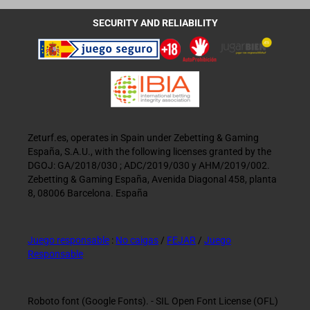
SECURITY AND RELIABILITY
Zeturf.es, operates in Spain under Zebetting & Gaming
España, S.A.U., with the following licenses granted by the
DGOJ: GA/2018/030 ; ADC/2019/030 y AHM/2019/002.
Zebetting & Gaming España, Avenida Diagonal 458, planta
8, 08006 Barcelona. España
Juego responsable
:
No caigas
/
FEJAR
/
Juego
Responsable
Roboto font (Google Fonts). - SIL Open Font License (OFL)