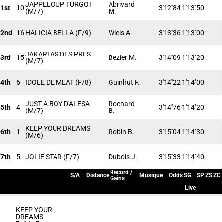
JAPPELOUP TURGOT
Abrivard
1st
10
3'12''84
1'13''50
(M/7)
M.
2nd
16
HALICIA BELLA
(F/9)
Wiels A.
3'13''36
1'13''00
JAKARTAS DES PRES
3rd
15
Bezier M.
3'14''09
1'13''20
(M/7)
4th
6
IDOLE DE MEAT
(F/8)
Guinhut F.
3'14''22
1'14''00
JUST A BOY D'ALESA
Rochard
5th
4
3'14''76
1'14''20
(M/7)
B.
KEEP YOUR DREAMS
6th
1
Robin B.
3'15''04
1'14''30
(M/6)
7th
5
JOLIE STAR
(F/7)
Dubois J.
3'15''33
1'14''40
Record /
S/A
Distance
Musique
Odds
SG
SP
ZS
ZC
Gains
Live
KEEP YOUR
DREAMS