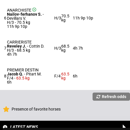
ANARCHISTE
Nailov-ferhanov S.
-
70.5
6
H/3
11h 9p 10p
Devillars V.
kg
H/3 -
70.5 kg
11h 9p 10p
CARRIERISTE
Reveley J.
-
Cottin D.
68.5
7
H/3
4h 7h
H/3 -
68.5 kg
kg
4h 7h
PREMIER DESTIN
Jacob Q.
-
Pitart M.
63.5
8
F/4
6h
F/4 -
63.5 kg
kg
6h
Refresh odds
Presence of favorite horses
LATEST NEWS