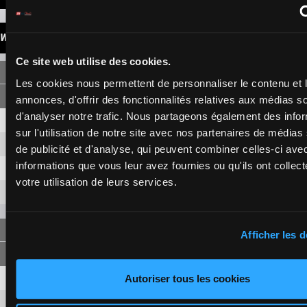
WINNINGS
Ce site web utilise des cookies.
SINGLE
Les cookies nous permettent de personnaliser le contenu et 
annonces, d'offrir des fonctionnalités relatives aux médias s
d'analyser notre trafic. Nous partageons également des info
2
2,10 €
1,10 €
sur l'utilisation de notre site avec nos partenaires de médias
1
2,60 €
1,20 €
de publicité et d'analyse, qui peuvent combiner celles-ci ave
informations que vous leur avez fournies ou qu'ils ont collect
7
1,10 €
votre utilisation de leurs services.
3
5,40 €
FORECAST
Afficher les d
2-1
2,90 €
1,60 €
Autoriser tous les cookies
2-7
1,80 €