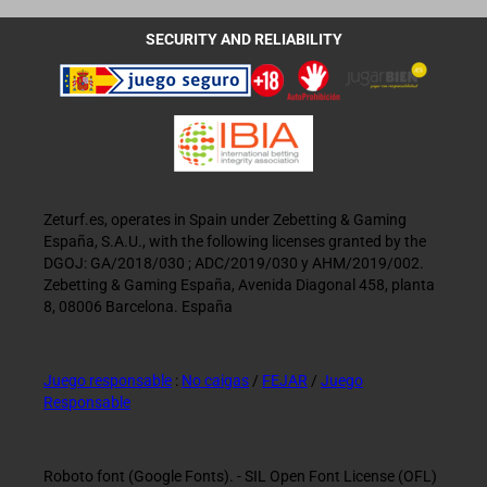
SECURITY AND RELIABILITY
Zeturf.es, operates in Spain under Zebetting & Gaming
España, S.A.U., with the following licenses granted by the
DGOJ: GA/2018/030 ; ADC/2019/030 y AHM/2019/002.
Zebetting & Gaming España, Avenida Diagonal 458, planta
8, 08006 Barcelona. España
Juego responsable
:
No caigas
/
FEJAR
/
Juego
Responsable
Roboto font (Google Fonts). - SIL Open Font License (OFL)