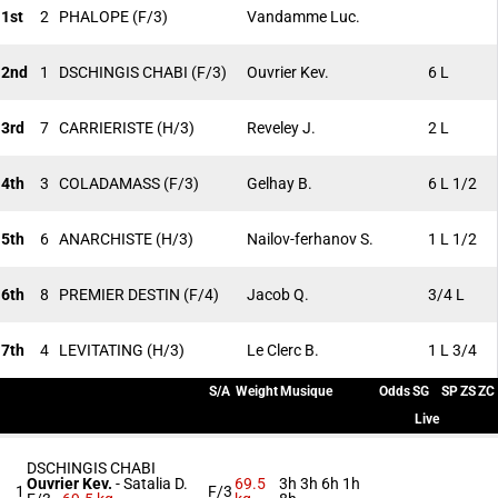
1st
2
PHALOPE
(F/3)
Vandamme Luc.
2nd
1
DSCHINGIS CHABI
(F/3)
Ouvrier Kev.
6 L
3rd
7
CARRIERISTE
(H/3)
Reveley J.
2 L
4th
3
COLADAMASS
(F/3)
Gelhay B.
6 L 1/2
5th
6
ANARCHISTE
(H/3)
Nailov-ferhanov S.
1 L 1/2
6th
8
PREMIER DESTIN
(F/4)
Jacob Q.
3/4 L
7th
4
LEVITATING
(H/3)
Le Clerc B.
1 L 3/4
S/A
Weight
Musique
Odds
SG
SP
ZS
ZC
Live
DSCHINGIS CHABI
Ouvrier Kev.
-
Satalia D.
69.5
3h 3h 6h 1h
1
F/3