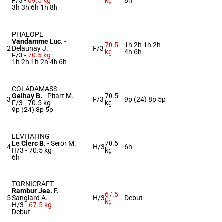
F/3 -
69.5 kg
kg
8h
3h 3h 6h 1h 8h
PHALOPE
Vandamme Luc.
-
70.5
1h 2h 1h 2h
2
Delaunay J.
F/3
kg
4h 6h
F/3 -
70.5 kg
1h 2h 1h 2h 4h 6h
COLADAMASS
Gelhay B.
-
Pitart M.
70.5
3
F/3
9p (24) 8p 5p
F/3 -
70.5 kg
kg
9p (24) 8p 5p
LEVITATING
Le Clerc B.
-
Seror M.
70.5
4
H/3
6h
H/3 -
70.5 kg
kg
6h
TORNICRAFT
Rambur Jea. F.
-
67.5
5
Sanglard A.
H/3
Debut
kg
H/3 -
67.5 kg
Debut