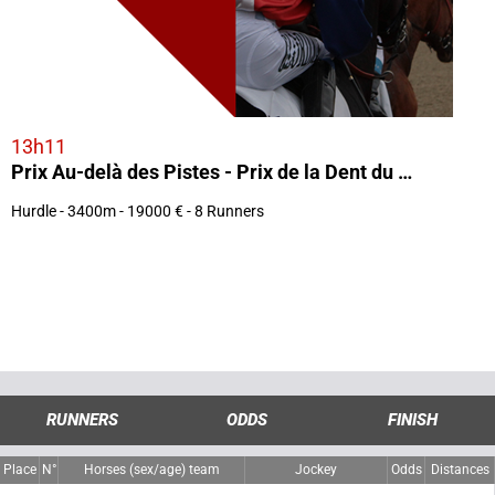
13h11
Prix Au-delà des Pistes - Prix de la Dent du Chat
Hurdle - 3400m - 19000 € - 8 Runners
RUNNERS
ODDS
FINISH
Place
N°
Horses (sex/age) team
Jockey
Odds
Distances