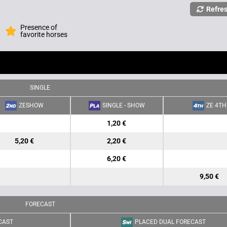
Refre
Presence of
favorite horses
SINGLE
ZESHOW
SINGLE - SHOW
ZE 4TH
1,20 €
5,20 €
2,20 €
6,20 €
9,50 €
FORECAST
CAST
PLACED DUAL FORECAST