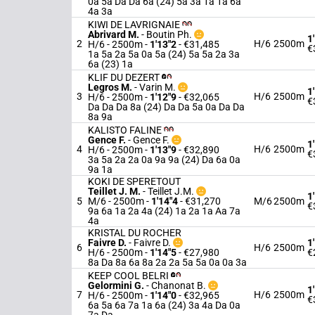
0a 5a Da Da 6a (24) 5a 3a 1a 1a 6a
4a 3a
KIWI DE LAVRIGNAIE
Abrivard M.
-
Boutin Ph.
1
2
H/6
2500m
H/6 - 2500m
-
1'13"2
- €31,485
€
1a 5a 2a 5a 0a 5a (24) 5a 5a 2a 3a
6a (23) 1a
KLIF DU DEZERT
Legros M.
-
Varin M.
1
3
H/6
2500m
H/6 - 2500m
-
1'12"9
- €32,065
€
Da Da Da 8a (24) Da Da 5a 0a Da Da
8a 9a
KALISTO FALINE
Gence F.
-
Gence F.
1
4
H/6
2500m
H/6 - 2500m
-
1'13"9
- €32,890
€
3a 5a 2a 2a 0a 9a 9a (24) Da 6a 0a
9a 1a
KOKI DE SPERETOUT
Teillet J. M.
-
Teillet J.M.
1
5
M/6 - 2500m
-
1'14"4
- €31,270
M/6
2500m
€
9a 6a 1a 2a 4a (24) 1a 2a 1a Aa 7a
4a
KRISTAL DU ROCHER
Faivre D.
-
Faivre D.
1
6
H/6
2500m
H/6 - 2500m
-
1'14"5
- €27,980
€
8a Da 8a 6a 8a 2a 2a 5a 5a 0a 0a 3a
KEEP COOL BELRI
Gelormini G.
-
Chanonat B.
1
7
H/6
2500m
H/6 - 2500m
-
1'14"0
- €32,965
€
6a 5a 6a 7a 1a 6a (24) 3a 4a Da 0a