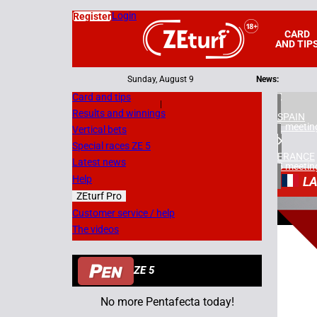
Login
Register
CARD
AND TIP
Sunday, August 9
News:
Card and tips
|
Results and winnings
SPAIN
1 meetin
Vertical bets
Special races ZE 5
FRANCE
Latest news
5 meetin
Help
LA
ZEturf Pro
3
Customer service / help
The videos
13/07/
ZE 5
No more Pentafecta today!