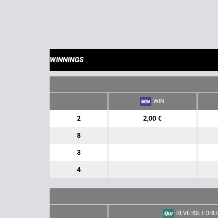
WINNINGS
WIN
2
2,00 €
8
3
4
REVERSE FORE