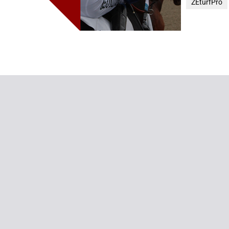
ZEturfPro