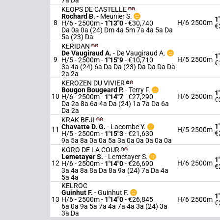
7a Da
KEOPS DE CASTELLE
Rochard B.
-
Meunier S.
1
8
H/6
2500m
H/6 - 2500m
-
1'13"0
- €30,740
€
Da 0a 0a (24) Dm 4a 5m 7a 4a 5a Da
5a (23) Da
KERIDAN
De Vaugiraud A.
-
De Vaugiraud A.
1
9
H/5
2500m
H/5 - 2500m
-
1'15"9
- €10,710
€
3a 4a (24) 6a Da Da (23) Da Da Da Da
2a 2a
KEROZEN DU VIVIER
Bougon Bougeard P.
-
Terry F.
1
10
H/6
2500m
H/6 - 2500m
-
1'14"7
- €27,290
€
Da 2a 8a 6a 4a Da (24) 1a 7a Da 6a
Da 2a
KRAK BEJI
1
Chavatte D. G.
-
Lacombe Y.
11
H/5
2500m
€
H/5 - 2500m
-
1'15"3
- €21,630
9a 5a 8a 0a 0a 5a 3a 0a 0a 0a 0a 0a
KORO DE LA COUR
Lemetayer S.
-
Lemetayer S.
1
12
H/6
2500m
H/6 - 2500m
-
1'14"0
- €26,690
€
3a 4a 8a 8a Da 8a 9a (24) 7a Da 4a
5a 4a
KELROC
Guinhut F.
-
Guinhut F.
1
13
H/6 - 2500m
-
1'14"0
- €26,845
H/6
2500m
€
6a 0a 9a 5a 7a 4a 7a 4a 3a (24) 3a
3a Da