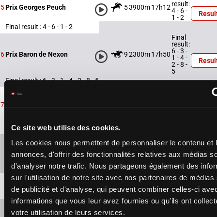
result:
5
3900m
17h12
5
Prix Georges Peuch
4 - 6 -
Resul
1 - 2
Final result : 4 - 6 - 1 - 2
Final
result:
6 - 3 -
9
2300m
17h50
6
Prix Baron de Nexon
1 - 4 -
Resul
2 - 8 -
5
Final result : 6 - 3 - 1 - 4 - 2 - 8 - 5
Final
result:
6
4500m
18h30
4 - 3 -
7
Prix Guy de Lassence
Resul
1 - 2 -
5 - 6
Ce site web utilise des cookies.
Final result : 4 - 3 - 1 - 2 - 5 - 6
Les cookies nous permettent de personnaliser le contenu et 
Presence of favorite horses
annonces, d'offrir des fonctionnalités relatives aux médias s
d'analyser notre trafic. Nous partageons également des info
sur l'utilisation de notre site avec nos partenaires de médias
de publicité et d'analyse, qui peuvent combiner celles-ci ave
informations que vous leur avez fournies ou qu'ils ont collect
votre utilisation de leurs services.