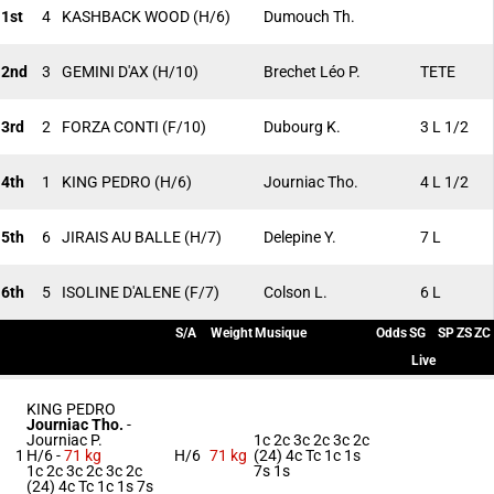
1st
4
KASHBACK WOOD
(H/6)
Dumouch Th.
2nd
3
GEMINI D'AX
(H/10)
Brechet Léo P.
TETE
3rd
2
FORZA CONTI
(F/10)
Dubourg K.
3 L 1/2
4th
1
KING PEDRO
(H/6)
Journiac Tho.
4 L 1/2
5th
6
JIRAIS AU BALLE
(H/7)
Delepine Y.
7 L
6th
5
ISOLINE D'ALENE
(F/7)
Colson L.
6 L
S/A
Weight
Musique
Odds
SG
SP
ZS
ZC
Live
KING PEDRO
Journiac Tho.
-
Journiac P.
1c 2c 3c 2c 3c 2c
1
H/6 -
71 kg
H/6
71 kg
(24) 4c Tc 1c 1s
1c 2c 3c 2c 3c 2c
7s 1s
(24) 4c Tc 1c 1s 7s