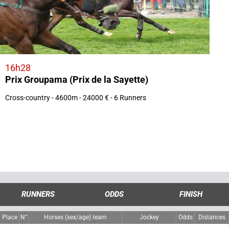
16h28
Prix Groupama (Prix de la Sayette)
Cross-country - 4600m - 24000 € - 6 Runners
RUNNERS
ODDS
FINISH
Place
N°
Horses (sex/age) team
Jockey
Odds
Distances