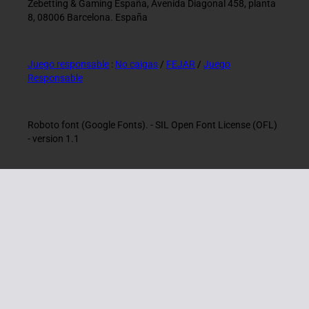
Zebetting & Gaming España, Avenida Diagonal 458, planta
8, 08006 Barcelona. España
Juego responsable
:
No caigas
/
FEJAR
/
Juego
Responsable
Roboto font (Google Fonts). - SIL Open Font License (OFL)
- version 1.1