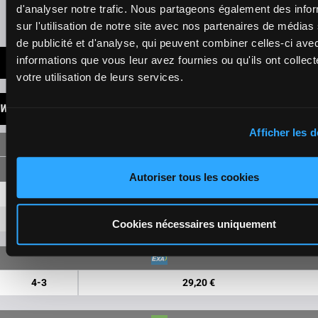
d'analyser notre trafic. Nous partageons également des info
Presence of favorite horses
sur l'utilisation de notre site avec nos partenaires de médias
de publicité et d'analyse, qui peuvent combiner celles-ci ave
informations que vous leur avez fournies ou qu'ils ont collect
LATEST NEWS
votre utilisation de leurs services.
WINNINGS
Afficher les d
SINGLE
Autoriser tous les cookies
4
6,90 €
2,70 €
3
5,00 €
2,40 €
Cookies nécessaires uniquement
4-3
29,20 €