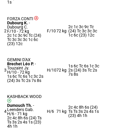
1s
FORZA CONTI
Dubourg K.
-
2c 1c 3c 9c Tc
Dubourg C.
2
F/10
72 kg
(24) Tc 3c 3c 3c
F/10 -
72 kg
1c 6c (23) 12c
2c 1c 3c 9c Tc (24)
Tc 3c 3c 3c 1c 6c
(23) 12c
GEMINI D'AX
Brechet Léo P.
-
1s 6c Tc 6s 1c 3c
Touzaint Jy.
3
H/10
72 kg
2s (24) 3s Tc 2s
H/10 -
72 kg
7s 8s
1s 6c Tc 6s 1c 3c 2s
(24) 3s Tc 2s 7s 8s
KASHBACK WOOD
Dumouch Th.
-
2c 4c 8h 6s (24)
Leenders Gab.
4
H/6
71 kg
Ts Ts 3s 2s 4s 1s
H/6 -
71 kg
(23) 4h 1h
2c 4c 8h 6s (24) Ts
Ts 3s 2s 4s 1s (23)
4h 1h