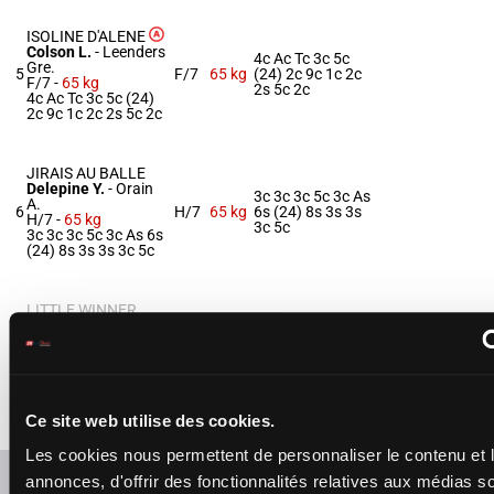
ISOLINE D'ALENE
Colson L.
-
Leenders
4c Ac Tc 3c 5c
Gre.
5
F/7
65 kg
(24) 2c 9c 1c 2c
F/7 -
65 kg
2s 5c 2c
4c Ac Tc 3c 5c (24)
2c 9c 1c 2c 2s 5c 2c
JIRAIS AU BALLE
Delepine Y.
-
Orain
3c 3c 3c 5c 3c As
A.
6
H/7
65 kg
6s (24) 8s 3s 3s
H/7 -
65 kg
3c 5c
3c 3c 3c 5c 3c As 6s
(24) 8s 3s 3s 3c 5c
LITTLE WINNER
(NR)
Bureller E.
-
5c 2c (24) Ac 2c
Lecoiffier E.
7
F/8
66 kg
7c 5c 7c 4c 5c 4c
F/8 -
66 kg
10s Ts
5c 2c (24) Ac 2c 7c
5c 7c 4c 5c 4c 10s
Ce site web utilise des cookies.
Ts
Les cookies nous permettent de personnaliser le contenu et 
Refresh odds
annonces, d'offrir des fonctionnalités relatives aux médias s