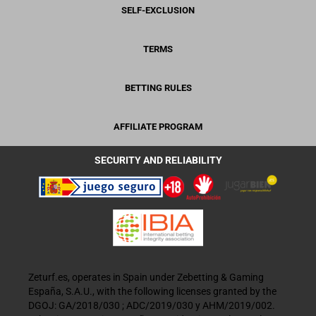
SELF-EXCLUSION
TERMS
BETTING RULES
AFFILIATE PROGRAM
SECURITY AND RELIABILITY
Zeturf.es, operates in Spain under Zebetting & Gaming
España, S.A.U., with the following licenses granted by the
DGOJ: GA/2018/030 ; ADC/2019/030 y AHM/2019/002.