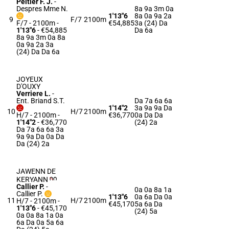
Peltier F. J.
-
Despres Mme N.
8a 9a 3m 0a
1'13"6
8a 0a 9a 2a
9
F/7
2100m
F/7 - 2100m
-
€54,885
3a (24) Da
1'13"6
- €54,885
Da 6a
8a 9a 3m 0a 8a
0a 9a 2a 3a
(24) Da Da 6a
JOYEUX
D'OUXY
Verriere L.
-
Ent. Briand S.T.
Da 7a 6a 6a
1'14"2
3a 9a 9a Da
10
H/7
2100m
H/7 - 2100m
-
€36,770
0a Da Da
1'14"2
- €36,770
(24) 2a
Da 7a 6a 6a 3a
9a 9a Da 0a Da
Da (24) 2a
JAWENN DE
KERYANN
Callier P.
-
0a 0a 8a 1a
Callier P.
1'13"6
0a 6a Da 0a
11
H/7
2100m
H/7 - 2100m
-
€45,170
5a 6a Da
1'13"6
- €45,170
(24) 5a
0a 0a 8a 1a 0a
6a Da 0a 5a 6a