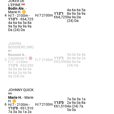
JOKER DE
L'EPINE
Bodin Ale.
-
4a 6a 6a 5a
Marie H.
1'13"1
8a 9a 5a 9a
4
H/7
2100m
H/7 - 2100m
-
€64,725
9a 9a Da
1'13"1
- €64,725
(24) Da
4a 6a 6a 5a 8a
9a 5a 9a 9a 9a
Da (24) Da
JUDYRA
BOISSIERE (NR)
3a 0a 4a 4a
Rozzoni A.
-
1'13"5
0a 4a 6a 2a
Carpentier F.
5
F/7
2100m
€63,550
4a 9a 0a
F/7 - 2100m
-
(24) 0a
1'13"5
- €63,550
3a 0a 4a 4a 0a
4a 6a 2a 4a 9a
0a (24) 0a
JOHNNY QUICK
Marie H.
-
Marie
7a 3a 3a 1a
H.
1'13"0
2a 9a 0a 8a
6
H/7
2100m
H/7 - 2100m
-
€61,510
4a (24) 7a
1'13"0
- €61,510
5a 0a
7a 3a 3a 1a 2a