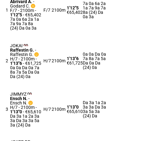
Abrivard A.
-
7a 0a 6a 2a
Godard C.
1'12"5
1a 7a 9a 7a
1
F/7
2100m
F/7 - 2100m
-
€65,402
8a (24) Da
1'12"5
- €65,402
0a 3a
7a 0a 6a 2a 1a
7a 9a 7a 8a
(24) Da 0a 3a
JOKAI
Raffestin G.
-
0a 0a Da 0a
Raffestin G.
1'13"6
7a 8a 7a 5a
H/7 - 2100m
-
2
H/7
2100m
€61,725
Da 0a Da
1'13"6
- €61,725
(24) 0a
0a 0a Da 0a 7a
8a 7a 5a Da 0a
Da (24) 0a
JIMMYZ
Ensch N.
-
Da 3a 1a 2a
Ensch N.
1'13"0
3a 3a Da 3a
H/7 - 2100m
-
3
H/7
2100m
€65,610
3a 5a 3a
1'13"0
- €65,610
(24) Da
Da 3a 1a 2a 3a
3a Da 3a 3a 5a
3a (24) Da