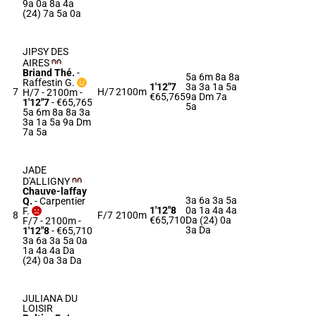
9a 0a 8a 4a
(24) 7a 5a 0a
JIPSY DES
AIRES
Briand Thé.
-
5a 6m 8a 8a
Raffestin G.
1'12"7
3a 3a 1a 5a
7
H/7
2100m
H/7 - 2100m
-
€65,765
9a Dm 7a
1'12"7
- €65,765
5a
5a 6m 8a 8a 3a
3a 1a 5a 9a Dm
7a 5a
JADE
D'ALLIGNY
Chauve-laffay
3a 6a 3a 5a
Q.
-
Carpentier
1'12"8
0a 1a 4a 4a
F.
8
F/7
2100m
€65,710
Da (24) 0a
F/7 - 2100m
-
3a Da
1'12"8
- €65,710
3a 6a 3a 5a 0a
1a 4a 4a Da
(24) 0a 3a Da
JULIANA DU
LOISIR