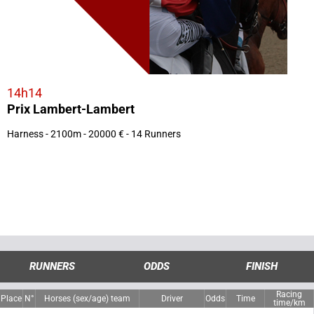
14h14
Prix Lambert-Lambert
Harness - 2100m - 20000 € - 14 Runners
RUNNERS
ODDS
FINISH
Racing
Place
N°
Horses (sex/age) team
Driver
Odds
Time
time/km