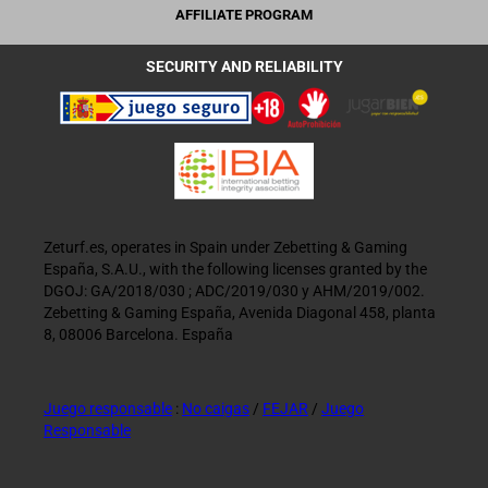
AFFILIATE PROGRAM
SECURITY AND RELIABILITY
Zeturf.es, operates in Spain under Zebetting & Gaming
España, S.A.U., with the following licenses granted by the
DGOJ: GA/2018/030 ; ADC/2019/030 y AHM/2019/002.
Zebetting & Gaming España, Avenida Diagonal 458, planta
8, 08006 Barcelona. España
Juego responsable
:
No caigas
/
FEJAR
/
Juego
Responsable