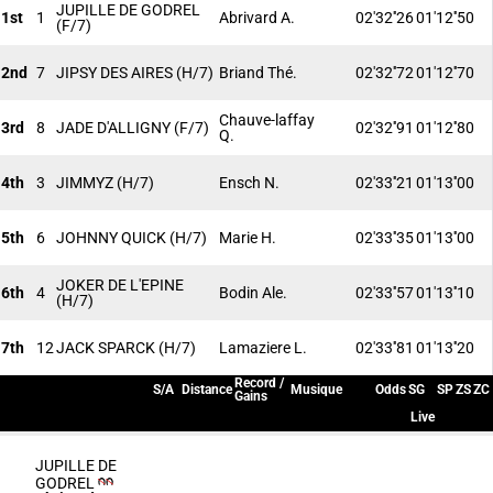
JUPILLE DE GODREL
1st
1
Abrivard A.
02'32''26
01'12''50
(F/7)
2nd
7
JIPSY DES AIRES
(H/7)
Briand Thé.
02'32''72
01'12''70
Chauve-laffay
3rd
8
JADE D'ALLIGNY
(F/7)
02'32''91
01'12''80
Q.
4th
3
JIMMYZ
(H/7)
Ensch N.
02'33''21
01'13''00
5th
6
JOHNNY QUICK
(H/7)
Marie H.
02'33''35
01'13''00
JOKER DE L'EPINE
6th
4
Bodin Ale.
02'33''57
01'13''10
(H/7)
7th
12
JACK SPARCK
(H/7)
Lamaziere L.
02'33''81
01'13''20
Record /
S/A
Distance
Musique
Odds
SG
SP
ZS
ZC
Gains
Live
JUPILLE DE
GODREL