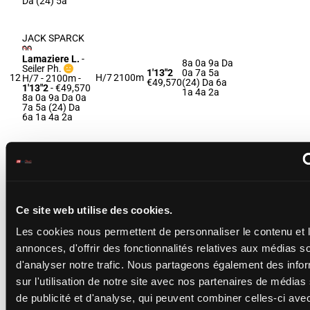
Da (24) 5a
JACK SPARCK
Lamaziere L.
-
8a 0a 9a Da
Seiler Ph.
1'13"2
0a 7a 5a
12
H/7
2100m
H/7 - 2100m
-
€49,570
(24) Da 6a
1'13"2
- €49,570
1a 4a 2a
8a 0a 9a Da 0a
7a 5a (24) Da
6a 1a 4a 2a
JOYAUX DES
ILES
Laffay M.
-
5a 2a 7a 9a
Blanc P.
1'13"6
0a 0a 9a 8a
13
H/7 - 2100m
-
H/7
2100m
€59,255
Dm 6a (24)
1'13"6
- €59,255
9a 6a
Ce site web utilise des cookies.
5a 2a 7a 9a 0a
0a 9a 8a Dm 6a
Les cookies nous permettent de personnaliser le contenu et 
(24) 9a 6a
annonces, d'offrir des fonctionnalités relatives aux médias s
d'analyser notre trafic. Nous partageons également des info
JANGO
Tintillier A.
-
sur l'utilisation de notre site avec nos partenaires de médias
Ent. Tintillier
Da 7a 7a 7a
de publicité et d'analyse, qui peuvent combiner celles-ci ave
S.A.
1'13"3
Da Da (24)
14
M/7
2100m
M/7 - 2100m
-