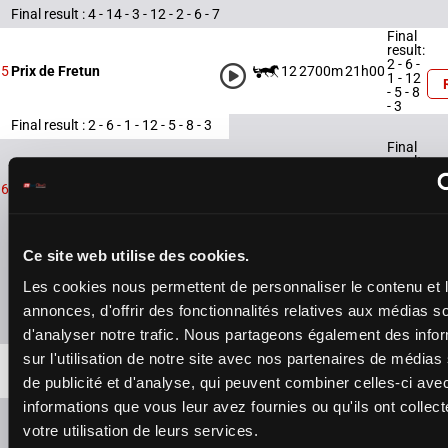
Final result : 4 - 14 - 3 - 12 - 2 - 6 - 7
Final
result:
2 - 6 -
12
2700m
21h00
5
Prix de Fretun
1 - 12
- 5 - 8
- 3
Final result : 2 - 6 - 1 - 12 - 5 - 8 - 3
Final
result:
3 - 15
15
2700m
21h30
- 1 -
6
Prix de la Braderie
16 - 2
- 11 -
9
Final result : 3 - 15 - 1 - 16 - 2 - 11 - 9
Ce site web utilise des cookies.
Les cookies nous permettent de personnaliser le contenu et 
Presence of favorite horses
annonces, d'offrir des fonctionnalités relatives aux médias s
d'analyser notre trafic. Nous partageons également des info
sur l'utilisation de notre site avec nos partenaires de médias
de publicité et d'analyse, qui peuvent combiner celles-ci ave
informations que vous leur avez fournies ou qu'ils ont collect
votre utilisation de leurs services.