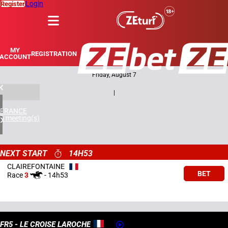
Login
Register
MENU
MY
REGISTRATION
ACCOUNT
Friday, August 7
|
FRANCE
5 meeting(s)
NEXT START
14H53
CLAIREFONTAINE
BET
Race
3
-
14h53
FR5 - LE CROISE LAROCHE