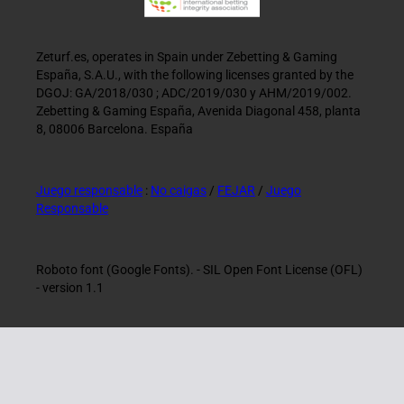
Zeturf.es, operates in Spain under Zebetting & Gaming
España, S.A.U., with the following licenses granted by the
DGOJ: GA/2018/030 ; ADC/2019/030 y AHM/2019/002.
Zebetting & Gaming España, Avenida Diagonal 458, planta
8, 08006 Barcelona. España
Juego responsable
:
No caigas
/
FEJAR
/
Juego
Responsable
Roboto font (Google Fonts). - SIL Open Font License (OFL)
- version 1.1