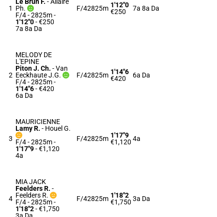
Le Brun F.
-
Allaire
1'12"0
1
Ph.
F/4
2825m
7a 8a Da
€250
F/4 - 2825m
-
1'12"0
- €250
7a 8a Da
MELODY DE
L'EPINE
Piton J. Ch.
-
Van
1'14"6
2
Eeckhaute J.G.
F/4
2825m
6a Da
€420
F/4 - 2825m
-
1'14"6
- €420
6a Da
MAURICIENNE
Lamy R.
-
Houel G.
1'17"9
3
F/4
2825m
4a
F/4 - 2825m
-
€1,120
1'17"9
- €1,120
4a
MIA JACK
Feelders R.
-
Feelders R.
1'18"2
4
F/4
2825m
3a Da
F/4 - 2825m
-
€1,750
1'18"2
- €1,750
3a Da