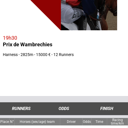
19h30
Prix de Wambrechies
Harness - 2825m - 15000 € - 12 Runners
RUNNERS
ODDS
FINISH
Racing
Place
N°
Horses (sex/age) team
Driver
Odds
Time
time/km