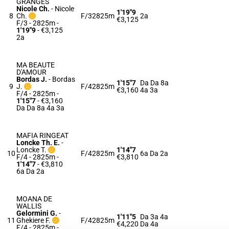
GRANGES
Nicole Ch.
-
Nicole
1'19"9
8
Ch.
F/3
2825m
2a
€3,125
F/3 - 2825m
-
1'19"9
- €3,125
2a
MA BEAUTE
D'AMOUR
Bordas J.
-
Bordas
1'15"7
Da Da 8a
9
J.
F/4
2825m
€3,160
4a 3a
F/4 - 2825m
-
1'15"7
- €3,160
Da Da 8a 4a 3a
MAFIA RINGEAT
Loncke Th. E.
-
Loncke T.
1'14"7
10
F/4
2825m
6a Da 2a
F/4 - 2825m
-
€3,810
1'14"7
- €3,810
6a Da 2a
MOANA DE
WALLIS
Gelormini G.
-
1'11"5
Da 3a 4a
11
Ghekiere F.
F/4
2825m
€4,220
Da 4a
F/4 - 2825m
-