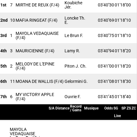
Koubiche
1st
7
MIRTHE DE REUX
(F/4)
03'40''30
01'18''00
Jér.
Loncke Th.
2nd
10
MAFIA RINGEAT
(F/4)
03'40''69
01'18''10
E.
MAYOLA VEDAQUAISE
3rd
1
Le Brun F.
03'40''75
01'18''10
(F/4)
4th
3
MAURICIENNE
(F/4)
Lamy R.
03'40''94
01'18''20
MELODY DE L'EPINE
5th
2
Piton J. Ch.
03'41''00
01'18''20
(F/4)
6th
11
MOANA DE WALLIS
(F/4)
Gelormini G.
03'41''08
01'18''30
MY VICTORY APPLE
7th
6
Ouvrie F.
03'41''45
01'18''40
(F/4)
Record
S/A
Distance
Musique
Odds
SG
SP
ZS
ZC
/ Gains
Live
MAYOLA
VEDAQUAISE