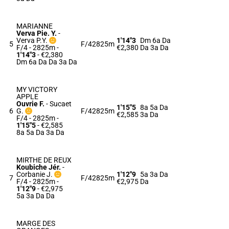
MARIANNE
Verva Pie. Y.
-
Verva P.Y.
1'14"3
Dm 6a Da
5
F/4
2825m
F/4 - 2825m
-
€2,380
Da 3a Da
1'14"3
- €2,380
Dm 6a Da Da 3a Da
MY VICTORY
APPLE
Ouvrie F.
-
Sucaet
1'15"5
8a 5a Da
6
G.
F/4
2825m
€2,585
3a Da
F/4 - 2825m
-
1'15"5
- €2,585
8a 5a Da 3a Da
MIRTHE DE REUX
Koubiche Jér.
-
Corbanie J.
1'12"9
5a 3a Da
7
F/4
2825m
F/4 - 2825m
-
€2,975
Da
1'12"9
- €2,975
5a 3a Da Da
MARGE DES