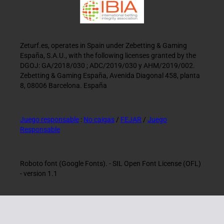
Zeturf.es, operates in Spain under Zebetting & Gaming
España, S.A.U., with the following licenses granted by the
DGOJ: GA/2018/030 ; ADC/2019/030 y AHM/2019/002.
Zebetting & Gaming España, Avenida Diagonal 458, planta
8, 08006 Barcelona. España
Juego responsable
:
No caigas
/
FEJAR
/
Juego
Responsable
Roboto font (Google Fonts). - SIL Open Font License (OFL)
- version 1.1