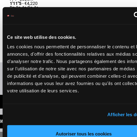
1'11"5
- €4,220
Da 3a 4a Da 4a
MALICE DES
CHAMPS
Verva M.
-
Verva G.
5a 6a 4a
Ce site web utilise des cookies.
1'17"1
12
F/4
2825m
7a Da Da
F/4 - 2825m
-
€4,450
3a
1'17"1
- €4,450
Les cookies nous permettent de personnaliser le contenu et 
5a 6a 4a 7a Da Da
annonces, d'offrir des fonctionnalités relatives aux médias s
3a
d'analyser notre trafic. Nous partageons également des info
sur l'utilisation de notre site avec nos partenaires de médias
Refresh odds
de publicité et d'analyse, qui peuvent combiner celles-ci ave
Presence of favorite horses
informations que vous leur avez fournies ou qu'ils ont collect
votre utilisation de leurs services.
LATEST NEWS
Afficher les d
WINNINGS
Autoriser tous les cookies
SINGLE